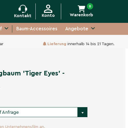
0
Warenkorb
Konto
Kontakt
f
Baum-Accessoires
Angebote
ar
Lieferung
innerhalb 14 bis 21 Tagen.
Unverbindliche Anfrage
gbaum 'Tiger Eyes' -
'
f Anfrage
ren Unternehmensfilm an.