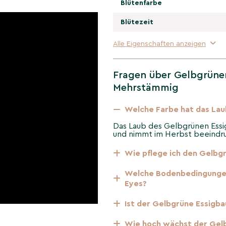
mm-Form
Blütenfarbe
h und breit; ideal für
Blütezeit
räglich
Alle Eigenschaften anzeigen
orte; nach dem Anwachsen
.
Fragen über Gelbgrüner
Mehrstämmig
chitektur und starker
 'Tiger Eyes' ein
Welche Farbe hat das Lau
tenkonzepte.
Das Laub des Gelbgrünen Essi
und nimmt im Herbst beeindr
erändert sich
ne Essigbaum
Wie pflege ich den Gelbgr
f?
Welche Bodenbedingungen
Eyes?
ischer, leuchtender
re Herbsttöne und eine
Ist der Gelbgrüne Essigb
Wie hoch wächst der Gel