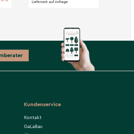
Lieferzeit:
auf Anfrage
mberater
Kundenservice
Kontakt
GaLaBau