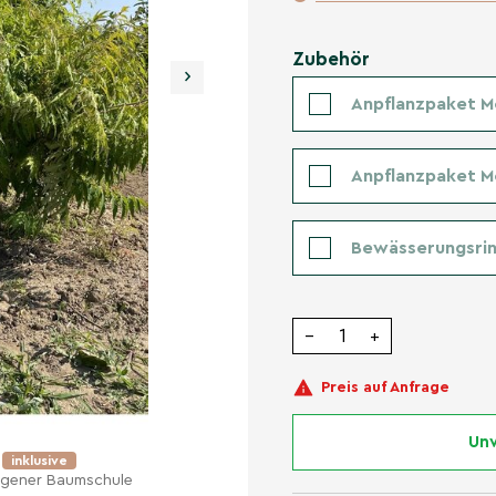
Zubehör
›
Anpflanzpaket M
Anpflanzpaket 
Bewässerungsrin
−
+
Preis auf Anfrage
Unv
e
inklusive
eigener Baumschule