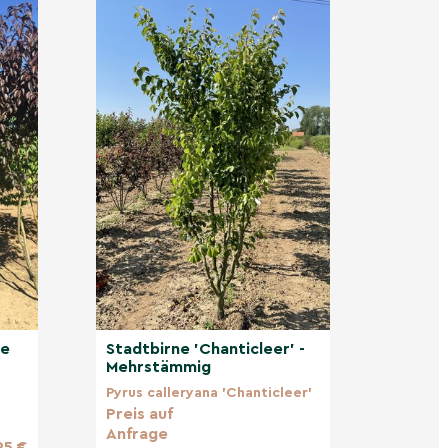
he
Stadtbirne 'Chanticleer' -
Mehrstämmig
Pyrus calleryana 'Chanticleer'
Preis auf
Anfrage
95 €