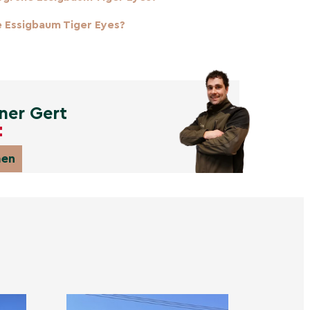
 Essigbaum Tiger Eyes?
ner Gert
men