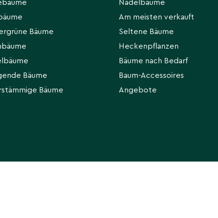
eebäume
Nadelbäume
egelmäßig gießen.
liches Wasser geben;
rbäume
Am meisten verkauft
ergrüne Bäume
Seltene Bäume
hbäume
Heckenpflanzen
elbäume
Bäume nach Bedarf
gende Bäume
Baum-Accessoires
h. Falls nötig, nach der
lschösslinge regelmäßig
rstämmige Bäume
Angebote
nischem Dünger fördert
iden.
© 2026 Venovi | All Rights Reserved
llig. Gute Drainage und