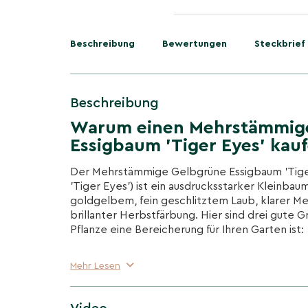
Beschreibung
Bewertungen
Steckbrief
Beschreibung
Warum einen Mehrstämmig
Essigbaum 'Tiger Eyes' kau
Der Mehrstämmige Gelbgrüne Essigbaum 'Tiger
'Tiger Eyes') ist ein ausdrucksstarker Kleinbau
goldgelbem, fein geschlitztem Laub, klarer M
brillanter Herbstfärbung. Hier sind drei gute 
Pflanze eine Bereicherung für Ihren Garten ist:
Leuchtendes, fein geschlitztes Laub
Mehr Lesen
Filigrane, gefiederte Blätter treiben frisch 
und setzen starke Kontraste in modernen wi