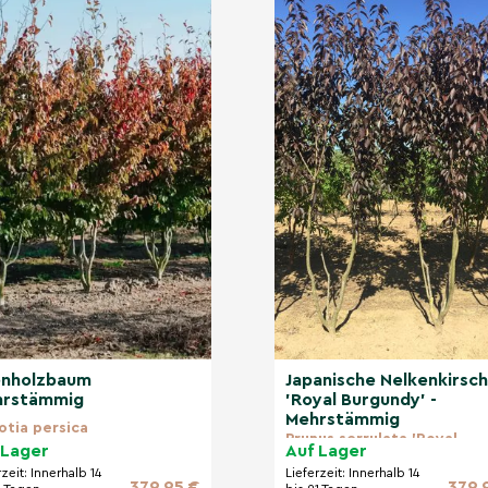
ur.
ehrstämmigen
er Eyes'
g, um Ihren
 und sein gesundes
o intensiver die
r ärmere bis mäßig
en. Nach dem Anwachsen
enholzbaum
Japanische Nelkenkirsc
rstämmig
'Royal Burgundy' -
Mehrstämmig
otia persica
Prunus serrulata 'Royal
 Lager
Auf Lager
Burgundy'
rzeit:
Innerhalb 14
Lieferzeit:
Innerhalb 14
379,95 €
379,