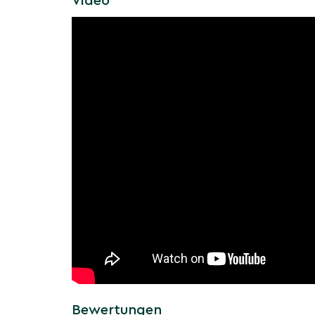
Video
Kompakter Wuchs & skulpturale Mehrsta
Als mehrstämmiger Blickfang meist 2–3 m hoc
Vorgärten, Terrassen und Hofsituationen.
Robust, pflegeleicht und trockenheitsvert
Bevorzugt sonnige, gut durchlässige Stand
insgesamt anspruchslos und hitzeverträglich
Mit intensiver Blattfarbe, klarer Mehrstamm-Ar
Herbstwirkung ist der Mehrstämmige Essigbaum
eindrucksvoller Blickfang für zeitgemäße Gar
Saisoninformationen: Wie v
der Mehrstämmige Gelbgrü
'Tiger Eyes' im Jahresverlau
Der Jahresverlauf bietet klare Höhepunkte: fr
Austrieb, farbstarkes Sommerlaub, spektakulä
grafische Winterstruktur.
Bewertungen