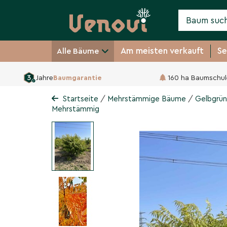
Am meisten verkauft
Se
Alle Bäume
Jahre
Baumgarantie
160 ha Baumschul
Gelbgrüner Essigbaum 
Rhus typhina 'Tiger Eyes'
/
/
Startseite
Mehrstämmige Bäume
Gelbgrün
Mehrstämmig