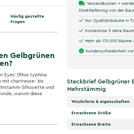
Versandkosten → werde
Direktlieferung von der Ba
Häufig gestellte
Nur Qualitätsbäume in To
Fragen
Kostenlose 3 Jahre Baum
Mehr als 175.000 Bäume 
Kundenzufriedenheit von
en Gelbgrünen
fen?
 Eyes' (Rhus typhina
m mit chartreuse- bis
Steckbrief Gelbgrüner 
ehrstamm-Silhouette und
Mehrstämmig
Gründe, warum diese
Wuchsform & eigenschaften
Erwachsene Größe
chartreuse bis goldgelb aus
e naturnahen Pflanzungen.
Erwachsene Breite