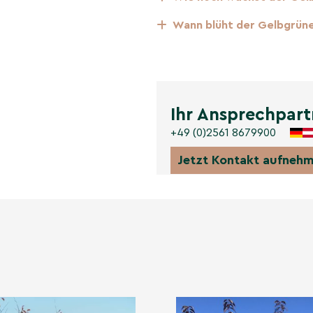
Wann blüht der Gelbgrüne
ieben bleibt klar
 laubfreien Garten.
Ihr Ansprechpart
b leuchtet intensiv; die
+49 (0)2561 8679900
Jetzt Kontakt aufneh
tark, besonders in
chten Schatten.
e – ein eindrucksvoller