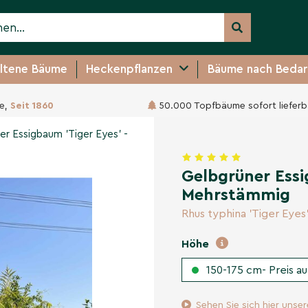
ltene Bäume
Heckenpflanzen
Bäume nach Bedar
e,
Seit 1860
50.000 Topfbäume sofort lieferb
'Tiger Eyes' - Mehrstämmig
er Essigbaum 'Tiger Eyes' -
Gelbgrüner Essi
Mehrstämmig
Rhus typhina 'Tiger Eyes
Höhe
150-175 cm- Preis au
Sehen Sie sich hier unse