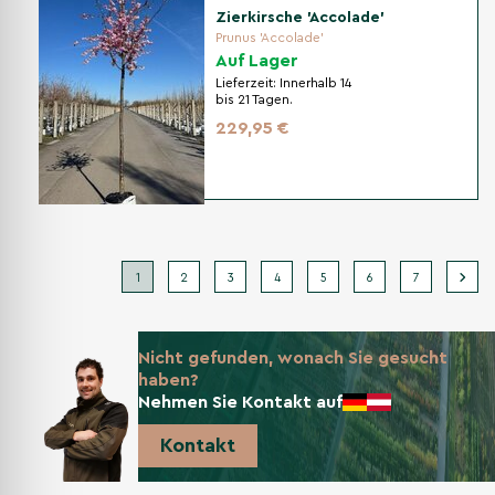
Zierkirsche 'Accolade'
Prunus 'Accolade'
Auf Lager
Lieferzeit:
Innerhalb 14
bis 21 Tagen.
229,95 €
1
2
3
4
5
6
7
Nicht gefunden, wonach Sie gesucht
haben?
Nehmen Sie Kontakt auf
Kontakt