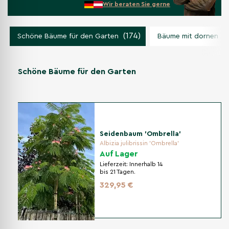
Wir beraten Sie gerne
(174)
(1
Schöne Bäume für den Garten
Bäume mit dornen
Schöne Bäume für den Garten
Seidenbaum 'Ombrella'
Albizia julibrissin 'Ombrella'
Auf Lager
Lieferzeit:
Innerhalb 14
bis 21 Tagen.
329,95 €