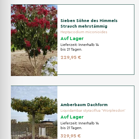
Sieben Söhne des Himmels
Strauch mehrstämmig
Heptacodium miconioides
Auf Lager
Lieferzeit:
Innerhalb 14
bis 21 Tagen.
229,95 €
Amberbaum Dachform
Liquidambar styraciflua 'Worplesdon'
Auf Lager
Lieferzeit:
Innerhalb 14
bis 21 Tagen.
329,95 €