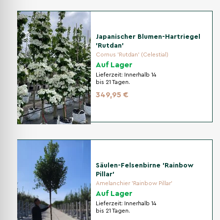
Japanischer Blumen-Hartriegel
'Rutdan'
Cornus 'Rutdan' (Celestial)
Auf Lager
Lieferzeit:
Innerhalb 14
bis 21 Tagen.
349,95 €
Säulen-Felsenbirne 'Rainbow
Pillar'
Amelanchier 'Rainbow Pillar'
Auf Lager
Lieferzeit:
Innerhalb 14
bis 21 Tagen.