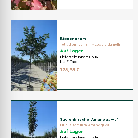
Bienenbaum
Tetradium daniellii - Euodia daniellii
Auf Lager
Lieferzeit:
Innerhalb 14
bis 21 Tagen.
195,95 €
Säulenkirsche 'Amanogawa'
Prunus serrulata 'Amanogawa'
Auf Lager
Lieferzeit:
Innerhalb 14