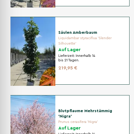
Säulen Amberbaum
Liquidambar styraciflua 'Slender
Silhouette'
Auf Lager
Lieferzeit:
Innerhalb 14
bis 21 Tagen.
219,95 €
Blutpflaume Mehrstämmig
'Nigra'
Prunus cerasifera 'Nigra'
Auf Lager