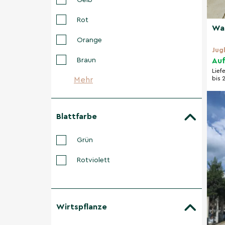
Gelb
Rot
Wa
Orange
Jug
Auf
Braun
Lief
bis 
Mehr
Blattfarbe
Grün
Rotviolett
Wirtspflanze