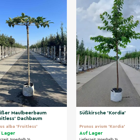
ißer Maulbeerbaum
Süßkirsche 'Kordia'
uitless' Dachbaum
us alba 'Fruitless'
Prunus avium 'Kordia'
 Lager
Auf Lager
erzeit:
Innerhalb 14
Lieferzeit:
Innerhalb 14