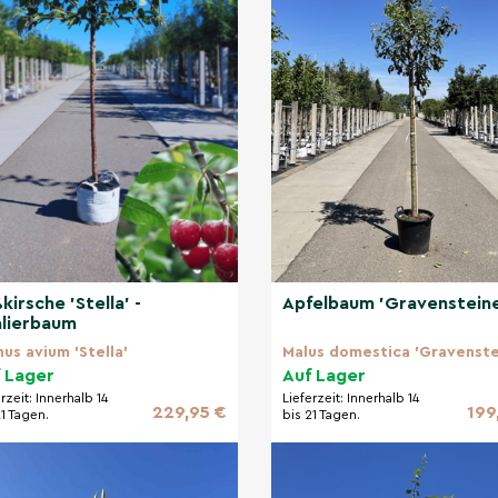
kirsche 'Stella' -
Apfelbaum 'Gravensteine
lierbaum
nus avium 'Stella'
Malus domestica 'Gravenste
 Lager
Auf Lager
erzeit:
Innerhalb 14
Lieferzeit:
Innerhalb 14
229,95 €
199
21 Tagen.
bis 21 Tagen.