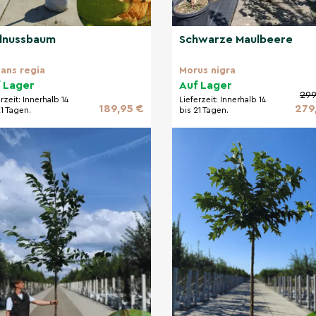
lnussbaum
Schwarze Maulbeere
lans regia
Morus nigra
 Lager
Auf Lager
299
erzeit:
Innerhalb 14
Lieferzeit:
Innerhalb 14
189,95 €
279
21 Tagen.
bis 21 Tagen.