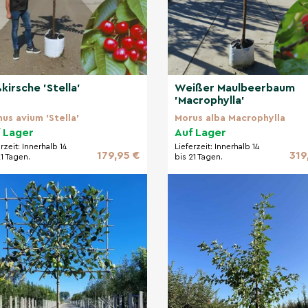
kirsche 'Stella'
Weißer Maulbeerbaum
'Macrophylla'
nus avium 'Stella'
Morus alba Macrophylla
 Lager
Auf Lager
erzeit:
Innerhalb 14
Lieferzeit:
Innerhalb 14
179,95 €
319
21 Tagen.
bis 21 Tagen.