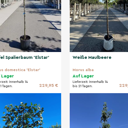
el Spalierbaum 'Elstar'
Weiße Maulbeere
us domestica 'Elstar'
Morus alba
 Lager
Auf Lager
erzeit:
Innerhalb 14
Lieferzeit:
Innerhalb 14
229,95 €
229
21 Tagen.
bis 21 Tagen.