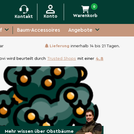
0
Warenkorb
Konto
Kontakt
f
Baum-Accessoires
Angebote
ar
Lieferung
innerhalb 14 bis 21 Tagen.
4.8
ovi wird beurteilt durch
Trusted Shops
mit einer
Mehr wissen über Obstbäume