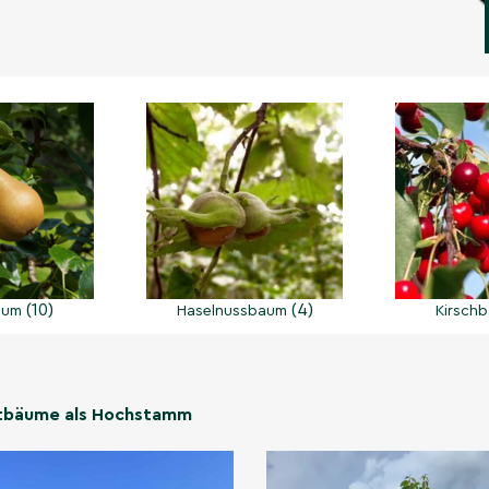
(10)
(4)
aum
Haselnussbaum
Kirsch
tbäume als Hochstamm