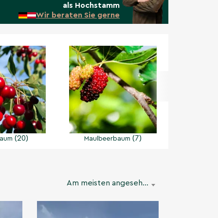
als Hochstamm
Wir beraten Sie gerne
(20)
(7)
baum
Maulbeerbaum
Pekann
Am meisten angesehen