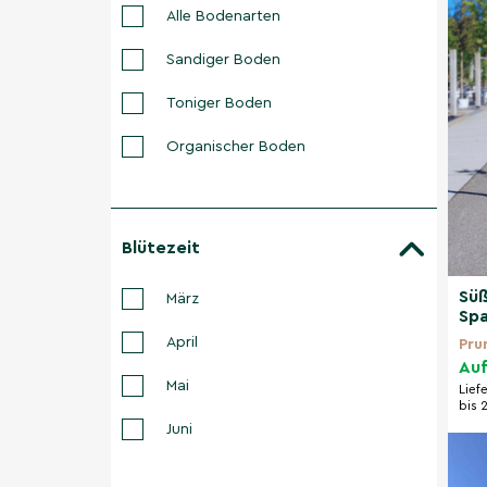
Alle Bodenarten
Sandiger Boden
Toniger Boden
Organischer Boden
Blütezeit
Süß
März
Spa
April
Pru
Auf
Mai
Lief
bis 
Juni