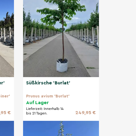
r'
Süßkirsche 'Burlat'
iner'
Prunus avium 'Burlat'
Auf Lager
Lieferzeit:
Innerhalb 14
,95 €
249,95 €
bis 21 Tagen.