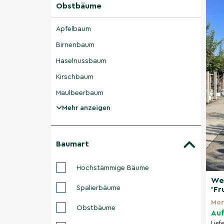
Obstbäume
Apfelbaum
Birnenbaum
Haselnussbaum
Kirschbaum
Maulbeerbaum
Mehr anzeigen
Baumart
Hochstämmige Bäume
We
Spalierbäume
'Fr
Mor
Obstbäume
Auf
Lief