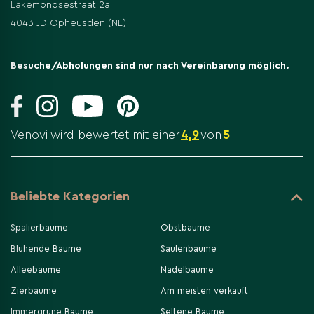
Lakemondsestraat 2a
4043 JD Opheusden (NL)
Besuche/Abholungen sind nur nach Vereinbarung möglich.
Venovi wird bewertet mit einer
4,9
von
5
Beliebte Kategorien
Spalierbäume
Obstbäume
Blühende Bäume
Säulenbäume
Alleebäume
Nadelbäume
Zierbäume
Am meisten verkauft
Immergrüne Bäume
Seltene Bäume