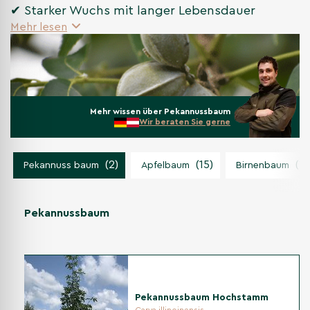
✔ Starker Wuchs mit langer Lebensdauer
Mehr lesen
Mehr wissen über Pekannussbaum
Wir beraten Sie gerne
(2)
(15)
(10
Pekannuss baum
Apfelbaum
Birnenbaum
Pekannussbaum
Pekannussbaum Hochstamm