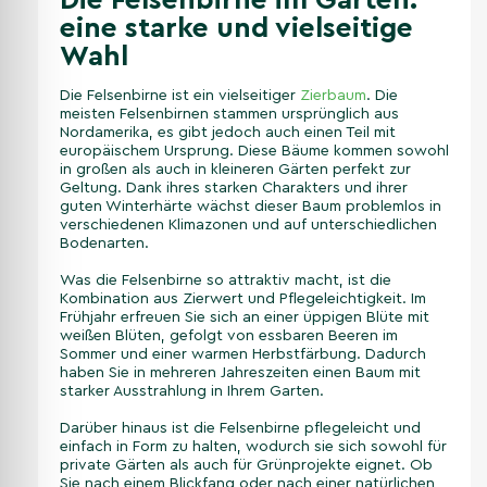
Die Felsenbirne im Garten:
eine starke und vielseitige
Wahl
Die Felsenbirne ist ein vielseitiger
Zierbaum
. Die
meisten Felsenbirnen stammen ursprünglich aus
Nordamerika, es gibt jedoch auch einen Teil mit
europäischem Ursprung. Diese Bäume kommen sowohl
in großen als auch in kleineren Gärten perfekt zur
Geltung. Dank ihres starken Charakters und ihrer
guten Winterhärte wächst dieser Baum problemlos in
verschiedenen Klimazonen und auf unterschiedlichen
Bodenarten.
Was die Felsenbirne so attraktiv macht, ist die
Kombination aus Zierwert und Pflegeleichtigkeit. Im
Frühjahr erfreuen Sie sich an einer üppigen Blüte mit
weißen Blüten, gefolgt von essbaren Beeren im
Sommer und einer warmen Herbstfärbung. Dadurch
haben Sie in mehreren Jahreszeiten einen Baum mit
starker Ausstrahlung in Ihrem Garten.
Darüber hinaus ist die Felsenbirne pflegeleicht und
einfach in Form zu halten, wodurch sie sich sowohl für
private Gärten als auch für Grünprojekte eignet. Ob
Sie nach einem Blickfang oder nach einer natürlichen