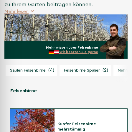
zu Ihrem Garten beitragen können.
Mehr lesen
Mehr wissen über Felsenbirne
Wir beraten Sie gerne
(4)
(2)
Säulen Felsenbirne
Felsenbirne Spalier
Mehrst
Felsenbirne
Kupfer Felsenbirne
mehrstämmig