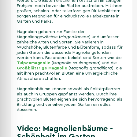
werden. Die Blüten erscheinen oft schon im zeitigen
Frühjahr, noch bevor die Blätter austreiben. Mit ihren
großen, schalen- oder tellerförmigen Blütenblättern
sorgen Magnolien für eindrucksvolle Farbakzente in
Gärten und Parks.
Magnolien gehören zur Familie der
Magnoliengewächse (
Magnoliaceae
) und umfassen
zahlreiche Arten und Sorten. Sie variieren in
Wuchshöhe, Blütenfarbe und Blütenform, sodass für
jeden Garten die passende Magnolie gefunden
werden kann. Besonders beliebt sind Sorten wie die
Tulpenmagnolie
(
Magnolia soulangeana
) und die
Großblättrige Magnolie
(
Magnolia grandiflora
), die
mit ihren prachtvollen Blüten eine unvergleichliche
Atmosphäre schaffen.
Magnolienbäume können sowohl als Solitärpflanzen
als auch in Gruppen gepflanzt werden. Durch ihre
prachtvollen Blüten eignen sie sich hervorragend als
Blickfang und verleihen jedem Garten ein edles
Aussehen.
Video: Magnolienbäume -
Schönheit im Garten