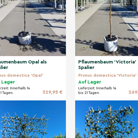
aumenbaum Opal als
Pflaumenbaum ‘Victoria’ 
lier
Spalier
nus domestica ‘Opal'
Prunus domestica ‘Victoria’
 Lager
Auf Lager
erzeit:
Innerhalb 14
Lieferzeit:
Innerhalb 14
329,95 €
269
21 Tagen.
bis 21 Tagen.