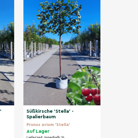
'
Süßkirsche 'Stella' -
Spalierbaum
Prunus avium 'Stella'
Auf Lager
Lieferzeit:
Innerhalb 14