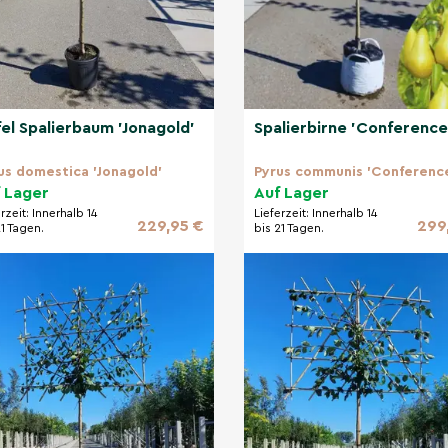
el Spalierbaum 'Jonagold'
Spalierbirne 'Conference
us domestica 'Jonagold'
Pyrus communis 'Conferenc
 Lager
Auf Lager
erzeit:
Innerhalb 14
Lieferzeit:
Innerhalb 14
229,95 €
299
21 Tagen.
bis 21 Tagen.