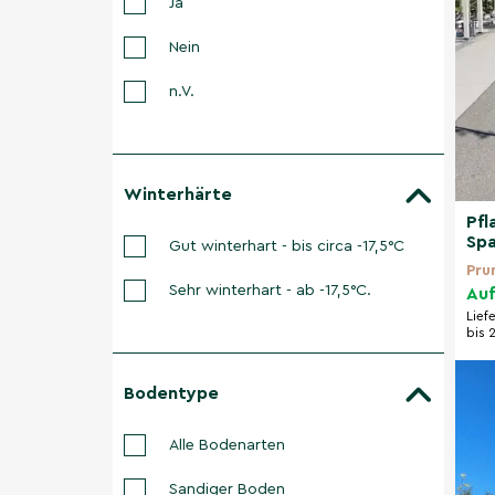
Ja
Nein
n.V.
Winterhärte
Pfl
Spa
Gut winterhart - bis circa -17,5°C
Pru
Sehr winterhart - ab -17,5°C.
Auf
Lief
bis 
Bodentype
Alle Bodenarten
Sandiger Boden