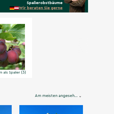
Spalierobstbäume
Wir beraten Sie gerne
(3)
 als Spalier
Am meisten angesehen