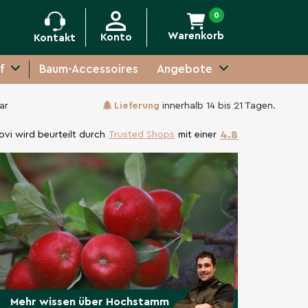
0
Warenkorb
Konto
Kontakt
f
Baum-Accessoires
Angebote
ar
Lieferung
innerhalb 14 bis 21 Tagen.
4.8
ovi wird beurteilt durch
Trusted Shops
mit einer
Mehr wissen über Hochstamm