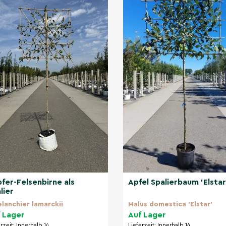
fer-Felsenbirne als
Apfel Spalierbaum 'Elstar
lier
lanchier lamarckii
Malus domestica 'Elstar'
 Lager
Auf Lager
erzeit:
Innerhalb 14
Lieferzeit:
Innerhalb 14