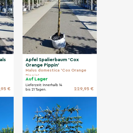
als
Apfel Spalierbaum 'Cox
Orange Pippin'
Malus domestica 'Cox Orange
Pippin'
Auf Lager
Lieferzeit:
Innerhalb 14
,95 €
229,95 €
bis 21 Tagen.