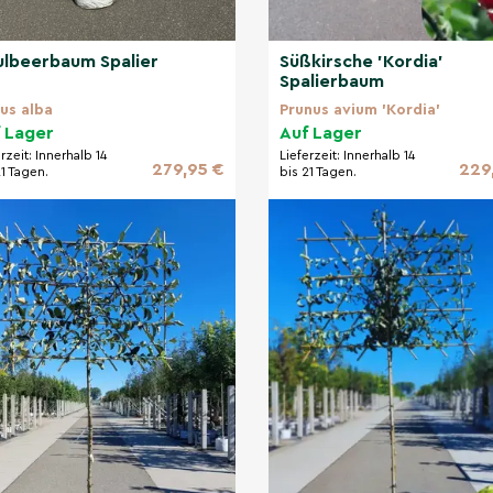
lbeerbaum Spalier
Süßkirsche 'Kordia'
Spalierbaum
us alba
Prunus avium 'Kordia'
 Lager
Auf Lager
erzeit:
Innerhalb 14
Lieferzeit:
Innerhalb 14
279,95 €
229
21 Tagen.
bis 21 Tagen.