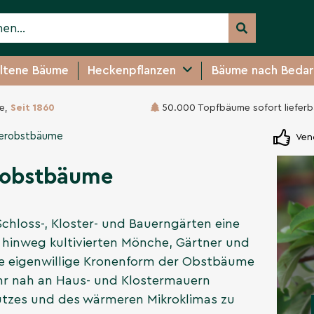
ltene Bäume
Heckenpflanzen
Bäume nach Bedar
e,
Seit 1860
50.000 Topfbäume sofort lieferb
erobstbäume
Ven
robstbäume
hloss-, Kloster- und Bauerngärten eine
e hinweg kultivierten Mönche, Gärtner und
ie eigenwillige Kronenform der Obstbäume
ehr nah an Haus- und Klostermauern
utzes und des wärmeren Mikroklimas zu