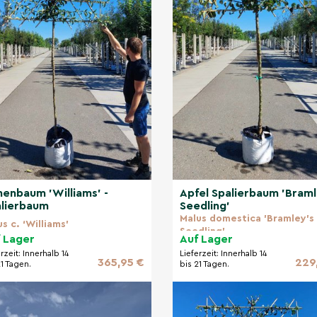
nenbaum 'Williams' -
Apfel Spalierbaum 'Braml
lierbaum
Seedling'
Malus domestica 'Bramley's
s c. ‘Williams’
Seedling'
 Lager
Auf Lager
erzeit:
Innerhalb 14
Lieferzeit:
Innerhalb 14
365,95 €
229
21 Tagen.
bis 21 Tagen.