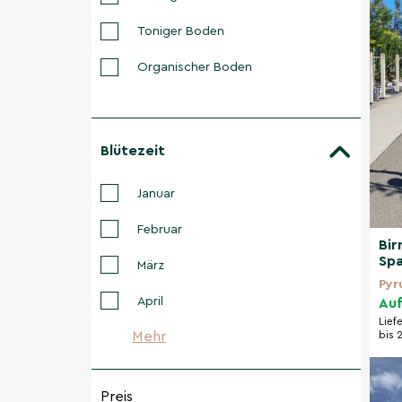
Toniger Boden
Organischer Boden
Blütezeit
Januar
Februar
Bir
Spa
März
Pyru
April
Auf
Lief
bis 
Mehr
Preis