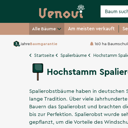
Am meisten verkauft
Se
Alle Bäume
Jahre
Baumgarantie
160 ha Baumschul
Startseite
Spalierbäume
Hochstamm Spali
Hochstamm Spalie
Spalierobstbäume haben in deutschen Sc
lange Tradition. Über viele Jahrhundert
Bauern das Spalierobst und brachten d
bis zur Perfektion. Spalierobst wurde s
gepflanzt, um die Vorteile des Windsch