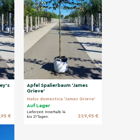
ey's
Apfel Spalierbaum 'James
Grieve'
Malus domestica 'James Grieve'
Auf Lager
Lieferzeit:
Innerhalb 14
,95 €
229,95 €
bis 21 Tagen.