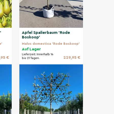
'
Apfel Spalierbaum 'Rode
Boskoop'
e'
Malus domestica 'Rode Boskoop'
Auf Lager
Lieferzeit:
Innerhalb 14
,95 €
229,95 €
bis 21 Tagen.