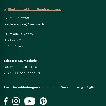
unsere Anbauflächen verlässt.
Chat kontakt mit Kundenservice
100 Jahren Erfahrung
Mit über
kombinieren wir
02561 - 8679900
traditionelles Handwerk mit moderner
kundenservice@venovi.de
Pflanzenkenntnis. Als verlässlicher Partner
Baumschule Venovi
beliefern wir private Gartenbesitzer, Garten- und
Fleehook 2
Landschaftsbauer sowie Fachhändler in ganz
48683 Ahaus
Europa.
Unser Fokus liegt auf hochwertigen
Adresse Baumschule
Solitärbäumen
in Hochstammform, prachtvollen
Lakemondsestraat 2a
Zier- und Formbäumen
, fruchttragenden
4043 JD Opheusden (NL)
Obstbäumen
mehrstämmigen Gehölzen
und
.
Jedes Exemplar wird mit größter Sorgfalt
Besuche/Abholungen sind nur nach Vereinbarung möglich.
kultiviert – von der Jungpflanze bis zum
versandfertigen Baum.