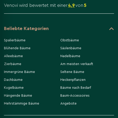
Venovi wird bewertet mit einer
4,9
von
5
Unser Sortiment &
Baumschulwissen
Beliebte Kategorien
160 Hektar Anbaufläche
Auf über
kultivieren wir
Spalierbäume
Obstbäume
eine außergewöhnliche Vielfalt an hochwertigen
Blühende Bäume
Säulenbäume
Bäumen – sorgfältig gezüchtet und optimal
Alleebäume
Nadelbäume
unvergleichliches
gepflegt. Unser Ziel: Ihnen ein
Zierbäume
Am meisten verkauft
Sortiment
zu bieten, das sowohl durch Qualität
Immergrüne Bäume
Seltene Bäume
als auch durch Auswahl überzeugt.
Dachbäume
Heckenpflanzen
Laub- und Nadelbäumen
Von
über
Kugelbäume
Bäume nach Bedarf
immergrüne Exoten
bis hin zu seltenen
Hängende Bäume
Baum-Accessoires
Baumraritäten – bei Venovi finden Sie besondere
Mehrstämmige Bäume
Angebote
Gehölze, die anderswo oft nicht erhältlich sind.
Jedes Exemplar wird mit unserem langjährigen