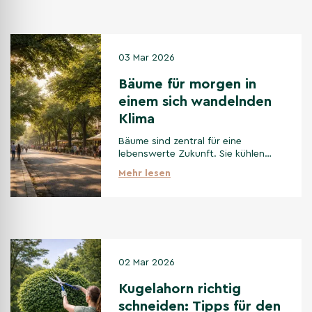
03 Mar 2026
Bäume für morgen in
einem sich wandelnden
Klima
Bäume sind zentral für eine
lebenswerte Zukunft. Sie kühlen
Städte, halten Wasser zurück,
Mehr lesen
verbessern den Boden und fördern
Biodiversität. Mit passenden Arten,
geeigneten Standorten und gutem
Pflegekonzept bleiben sie auch bei
extremerem Wetter wirksam.
02 Mar 2026
Kugelahorn richtig
schneiden: Tipps für den