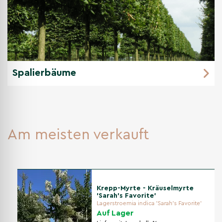
Spalierbäume
Am meisten verkauft
Krepp-Myrte - Kräuselmyrte
'Sarah's Favorite'
Lagerstroemia indica 'Sarah's Favorite'
Auf Lager