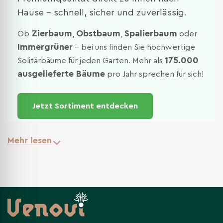
Hause – schnell, sicher und zuverlässig.
Zierbaum
Obstbaum
Spalierbaum
Ob
,
,
oder
Immergrüner
– bei uns finden Sie hochwertige
175.000
Solitärbäume für jeden Garten. Mehr als
ausgelieferte Bäume
pro Jahr sprechen für sich!
Jetzt Sortiment entdecken
Mehr lesen
Unsere Tradition & Expertise
Venovi ist seit über einem Jahrhundert als
Familienbetrieb in der Baumschulwelt verwurzelt.
Unsere Leidenschaft für gesunde, kräftige Bäume
spiegelt sich in jedem einzelnen Gehölz wider, das