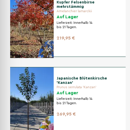
Kupfer Felsenbirne
mehrstämmig
Amelanchier lamarckii
Auf Lager
Lieferzeit:
Innerhalb 14
bis 21 Tagen.
219,95 €
Japanische Blütenkirsche
'Kanzan'
Prunus serrulata 'Kanzan'
Auf Lager
Lieferzeit:
Innerhalb 14
bis 21 Tagen.
269,95 €