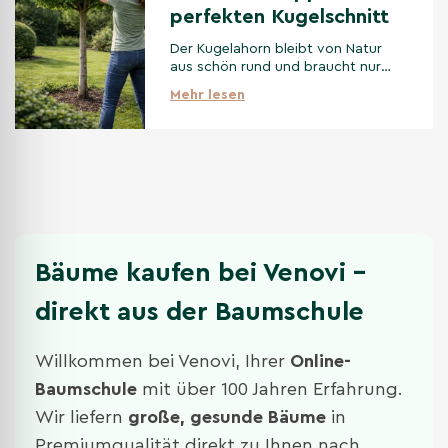
perfekten Kugelschnitt
Der Kugelahorn bleibt von Natur
aus schön rund und braucht nur
wenig Schnitt. Mit einem leichten
Mehr lesen
Rückschnitt zum richtigen
Zeitpunkt bleibt die Krone
kompakt, gesund und in Form. In
diesem Blog erfahren Sie, wann
und wie Sie am besten schneiden,
damit das Ergebnis perfekt wird.
Bäume kaufen bei Venovi –
direkt aus der Baumschule
Willkommen bei Venovi, Ihrer
Online-
Baumschule
mit über 100 Jahren Erfahrung.
Wir liefern
große, gesunde Bäume
in
Premiumqualität direkt zu Ihnen nach