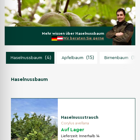
Mehr wissen über Haselnussbaum
Wir beraten Sie gerne
(4)
(15)
(10)
Haselnussbaum
Apfelbaum
Birnenbaum
Haselnussbaum
Haselnussstrauch
Corylus avellana
Auf Lager
Lieferzeit:
Innerhalb 14