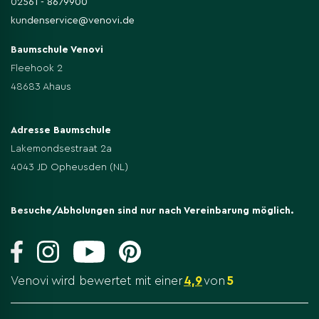
02561 - 8679900
kundenservice@venovi.de
Baumschule Venovi
Fleehook 2
48683 Ahaus
Adresse Baumschule
Lakemondsestraat 2a
4043 JD Opheusden (NL)
Besuche/Abholungen sind nur nach Vereinbarung möglich.
Venovi wird bewertet mit einer
4,9
von
5