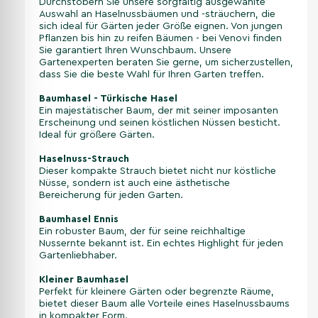
Durchstöbern Sie unsere sorgfältig ausgewählte
Auswahl an Haselnussbäumen und -sträuchern, die
sich ideal für Gärten jeder Größe eignen. Von jungen
Pflanzen bis hin zu reifen Bäumen - bei Venovi finden
Sie garantiert Ihren Wunschbaum. Unsere
Gartenexperten beraten Sie gerne, um sicherzustellen,
dass Sie die beste Wahl für Ihren Garten treffen.
Baumhasel - Türkische Hasel
Ein majestätischer Baum, der mit seiner imposanten
Erscheinung und seinen köstlichen Nüssen besticht.
Ideal für größere Gärten.
Haselnuss-Strauch
Dieser kompakte Strauch bietet nicht nur köstliche
Nüsse, sondern ist auch eine ästhetische
Bereicherung für jeden Garten.
Baumhasel Ennis
Ein robuster Baum, der für seine reichhaltige
Nussernte bekannt ist. Ein echtes Highlight für jeden
Gartenliebhaber.
Kleine
r
Baumhasel
Perfekt für kleinere Gärten oder begrenzte Räume,
bietet dieser Baum alle Vorteile eines Haselnussbaums
in kompakter Form.