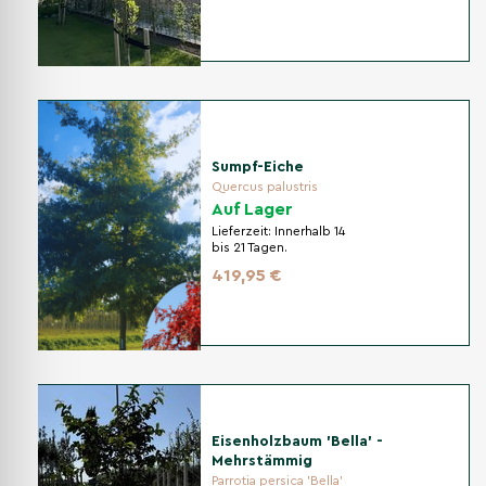
Sumpf-Eiche
Quercus palustris
Auf Lager
Lieferzeit:
Innerhalb 14
bis 21 Tagen.
419,95 €
Eisenholzbaum 'Bella' -
Mehrstämmig
Parrotia persica 'Bella'