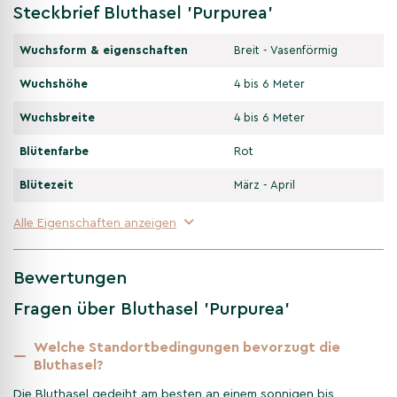
Saisoninformationen: Wie
Steckbrief Bluthasel 'Purpurea'
verändert sich die Mehrstämmige
Wuchsform & eigenschaften
Breit - Vasenförmig
Bluthasel 'Purpurea' im
Jahresverlauf?
Wuchshöhe
4 bis 6 Meter
Die Mehrstämmige Bluthasel fasziniert mit jahreszeitlichen
Wuchsbreite
4 bis 6 Meter
Akzenten: frühe Kätzchen, intensives Purpurlaub, nussige Ernte
Blütenfarbe
Rot
und eine klare Winterstruktur.
Blütezeit
März - April
Winter
Alle Eigenschaften anzeigen
Die mehrstämmige Architektur tritt deutlich hervor; lange,
gelbliche Kätzchen erscheinen oft schon ab Spätwinter
und setzen dezente Vorfrühlingsakzente.
Bewertungen
Fragen über Bluthasel 'Purpurea'
Frühling
Welche Standortbedingungen bevorzugt die
Bluthasel?
Kräftig purpurroter Austrieb; männliche Kätzchen stauben,
weibliche Blüten zeigen feine, rötliche Narben – wertvolle
Die Bluthasel gedeiht am besten an einem sonnigen bis