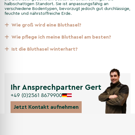
frühe Pollenquelle für Insekten.
halbschattigen Standort. Sie ist anpassungsfähig an
verschiedene Bodentypen, bevorzugt jedoch gut durchlässige,
feuchte und nährstoffreiche Erde.
Sommer
Wie groß wird eine Bluthasel?
Dunkel purpurrotes Laub bildet eine dichte, edle Kulisse; in
Wie pflege ich meine Bluthasel am besten?
Halbschatten kann es leicht vergrünen. Die Krone bleibt
harmonisch und formstabil.
Ist die Bluthasel winterhart?
Herbst
Reife Haselnüsse und je nach Standort bronzefarbene bis
Ihr Ansprechpartner Gert
rötliche Laubtöne; anschließend zeigt sich die klare
Winterstruktur der Mehrstamm-Form.
+49 (0)2561 8679900
Jetzt Kontakt aufnehmen
Pflanzanleitung für die
Mehrstämmige Bluthasel
'Purpurea'