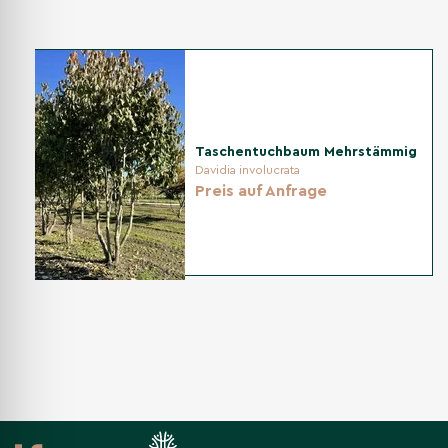
Schnittverträglich: leicht auslichten und reibende Triebe
entfernen. Größere Eingriffe direkt nach der Blüte oder
sehr schonend im Spätwinter; Wurzelschösslinge bei
Bedarf regulieren.
Taschentuchbaum Mehrstämmig
Düngung
Davidia involucrata
Preis auf Anfrage
Im Frühjahr maßvoll organisch düngen; auf guten Böden
genügen zurückhaltende Gaben, damit Triebe gut
ausreifen und das Laub farbstark bleibt.
Krankheiten & Schädlinge
In der Regel robust. Gelegentlich Blattläuse oder Mehltau;
gute Durchlüftung und gleichmäßige Wasserversorgung
beugen vor. Nüsse können von Insekten (z. B. Nussbohrer)
befallen werden.