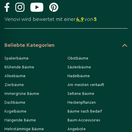
Venovi wird bewertet mit einer
4,9
von
5
Beliebte Kategorien
Spalierbäume
Obstbäume
Blühende Bäume
Säulenbäume
Alleebäume
Nadelbäume
Zierbäume
Am meisten verkauft
Immergrüne Bäume
Seltene Bäume
Dachbäume
Heckenpflanzen
Kugelbäume
Bäume nach Bedarf
Hängende Bäume
Baum-Accessoires
Mehrstämmige Bäume
Angebote