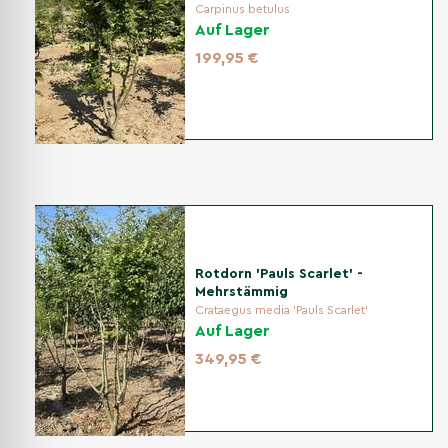
Carpinus betulus
Auf Lager
Boden tiefgründig lockern und mit Kompost anreichern. In
schweren Böden die Drainage mit Sand/Kies verbessern;
199,95 €
Mulch hält Feuchtigkeit und schützt das Wurzelsystem.
Pflanzabstand
Für eine spätere Breite von etwa 3–5 m mindestens 2,5–
4 m Abstand zu Mauern, Wegen oder Nachbarpflanzen
einplanen, damit die Mehrstamm-Form wirken kann.
Rotdorn 'Pauls Scarlet' -
Mehrstämmig
Bewässerung
Crataegus media 'Pauls Scarlet'
Auf Lager
In den ersten Wochen nach der Pflanzung regelmäßig
gießen. Später vor allem in Trockenperioden zusätzlich
349,95 €
wässern; Staunässe vermeiden.
Schnitt