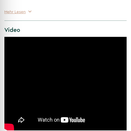
Edles Purpurlaub vom Frühling bis Herbst
Mehr Lesen
Das frisch austreibende, weinrote Laub färbt in voller Sonne
besonders intensiv und sorgt für starke Kontraste in Beeten
und Vorgärten.
Video
Zierende Kätzchen und essbare Nüsse
Im Spätwinter erscheinen lange, gelbliche Kätzchen als früher
Schmuck; ab Spätsommer reifen wohlschmeckende
Haselnüsse – beliebt bei Mensch und Tier.
Vielseitig, robust und schnittverträglich
Sonnig bis halbschattig auf gut durchlässigen Böden; als
mehrstämmiger Solitär formschön, pflegeleicht und
stadtklimaverträglich.
Mit tief purpurnem Blattschmuck, winterlichen Kätzchen und
nützlichen Früchten ist die Mehrstämmige Bluthasel 'Purpurea'
eine ideale Wahl für Gärten, Höfe und als markanter Blickfang in
modernen Pflanzungen.