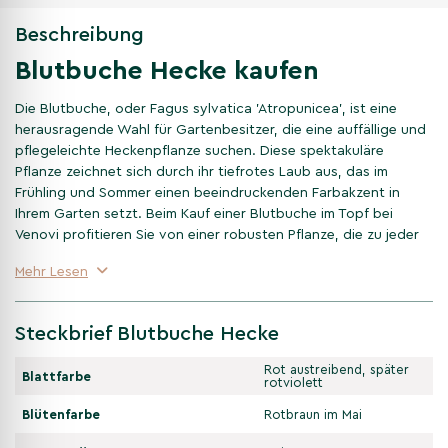
Beschreibung
Blutbuche Hecke kaufen
Die Blutbuche, oder Fagus sylvatica 'Atropunicea', ist eine
herausragende Wahl für Gartenbesitzer, die eine auffällige und
pflegeleichte Heckenpflanze suchen. Diese spektakuläre
Pflanze zeichnet sich durch ihr tiefrotes Laub aus, das im
Frühling und Sommer einen beeindruckenden Farbakzent in
Ihrem Garten setzt. Beim Kauf einer Blutbuche im Topf bei
Venovi profitieren Sie von einer robusten Pflanze, die zu jeder
Jahreszeit gepflanzt werden kann und eine hohe
Mehr Lesen
Überlebensrate nach der Pflanzung gewährleistet.
Eigenschaften der Blutbuche
Steckbrief Blutbuche Hecke
hecke
Rot austreibend, später
Blattfarbe
rotviolett
Die Blutbuche ist bekannt für ihre dichte Wuchsform und die
Blütenfarbe
Rotbraun im Mai
leuchtend roten Blätter, die im Herbst in ein prächtiges
Kupferrot übergehen. Diese Eigenschaften machen sie nicht