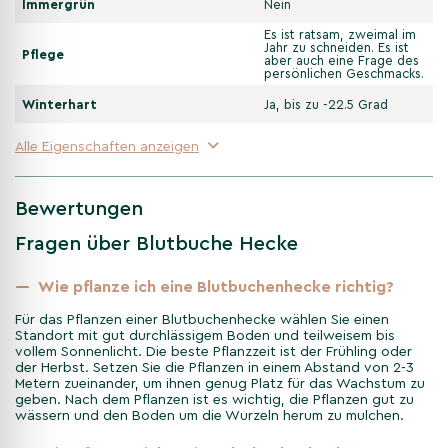
Immergrün
Nein
nur zu einer idealen Heckenpflanze, sondern auch zu einem
Es ist ratsam, zweimal im
attraktiven Solitärbaum. Dank ihrer Anpassungsfähigkeit an
Jahr zu schneiden. Es ist
Pflege
verschiedene Bodentypen und ihre Resistenz gegenüber den
aber auch eine Frage des
persönlichen Geschmacks.
meisten Schädlingen und Krankheiten ist die Blutbuche eine
langlebige Ergänzung für jeden Garten.
Winterhart
Ja, bis zu -22.5 Grad
Alle Eigenschaften anzeigen
Pflanzung und Wachstum der
Blutbuche hecke
Bewertungen
Die Blutbuche bevorzugt einen sonnigen bis halbschattigen
Fragen über Blutbuche Hecke
Standort mit gut durchlässigem Boden. Eine regelmäßige
Bewässerung nach der Pflanzung fördert das Anwachsen und
die Entwicklung einer tiefen Wurzelstruktur, die der Pflanze
Wie pflanze ich eine Blutbuchenhecke richtig?
hilft, Trockenperioden zu überstehen. Mit einem moderaten
Für das Pflanzen einer Blutbuchenhecke wählen Sie einen
Wachstum von 30-50 cm pro Jahr lässt sich die Blutbuche
Standort mit gut durchlässigem Boden und teilweisem bis
leicht in Form schneiden und als dichte Hecke gestalten.
vollem Sonnenlicht. Die beste Pflanzzeit ist der Frühling oder
der Herbst. Setzen Sie die Pflanzen in einem Abstand von 2-3
Metern zueinander, um ihnen genug Platz für das Wachstum zu
geben. Nach dem Pflanzen ist es wichtig, die Pflanzen gut zu
Herkunft und Geschichte
wässern und den Boden um die Wurzeln herum zu mulchen.
Die Blutbuche hat eine lange Tradition in europäischen Gärten