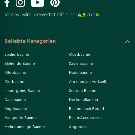
Venovi wird bewertet mit einer
4,9
von
5
Beliebte Kategorien
Spalierbäume
Obstbäume
Blühende Bäume
Säulenbäume
Alleebäume
Nadelbäume
Zierbäume
Am meisten verkauft
Immergrüne Bäume
Seltene Bäume
Dachbäume
Heckenpflanzen
Kugelbäume
Bäume nach Bedarf
Hängende Bäume
Baum-Accessoires
Mehrstämmige Bäume
Angebote