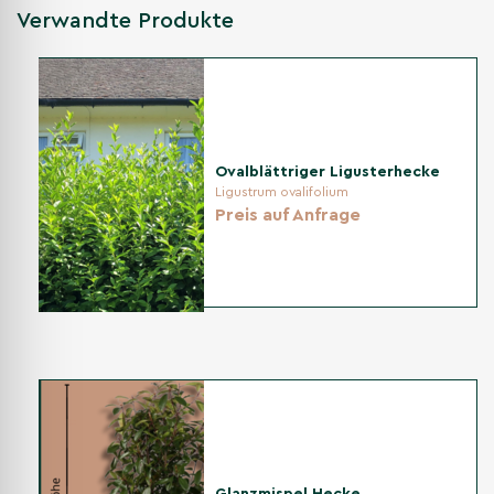
Verwandte Produkte
Andere Kategorien
Heckenpflanzen
Buchenhecke
Blutbuche als Wurzelware
Ovalblättriger Ligusterhecke
Ligustrum ovalifolium
Preis auf Anfrage
Glanzmispel Hecke