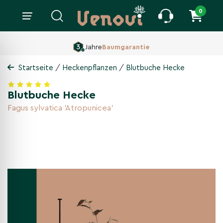
0
160 ha Baumschule,
Seit 1860
/
/
Startseite
Heckenpflanzen
Blutbuche Hecke
Blutbuche Hecke
Fagus sylvatica 'Atropunicea'