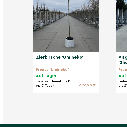
Zeitpunkt für Ihre Gartenarbeit. Unsere robust
das ganze Jahr über bestens gerüstet.
Pflege und Wartung der Bl
Die Blutpflaume ist pflegeleicht. Regelmäßige
ersten Jahr nach der Pflanzung wichtig. Einmal
mit weniger Wasser aus.
Zierkirsche 'Umineko'
Vir
'Sh
Blutpflaume Wurzel
Prunus 'Umineko'
Prun
Auf Lager
Auf
Die robuste Wurzelstruktur der Blutpflaume sor
Verankerung und gute Nährstoffaufnahme. So 
Lieferzeit:
Innerhalb 14
Liefe
219,95 €
bis 21 Tagen.
bis 2
und stark. Der tiefe Wurzelballen ermöglicht e
erfolgreiche Anpflanzung in verschiedenen Bo
Bewässerung der Blutpflaume
Die Blutpflaume sollte regelmäßig, aber nich
werden. Staunässe ist zu vermeiden, da sie di