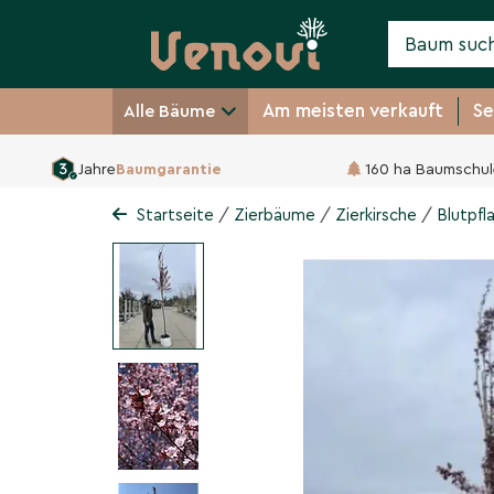
Am meisten verkauft
Se
Alle Bäume
Jahre
Baumgarantie
160 ha Baumschul
Blutpflaume Baum
Prunus cerasifera 'Nigra'
/
/
/
Startseite
Zierbäume
Zierkirsche
Blutpf