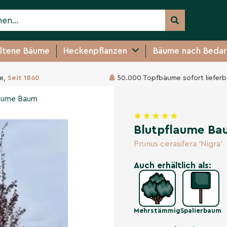
ltene Bäume
Heckenpflanzen
Bäume nach Bedar
e,
Seit 1860
50.000 Topfbäume sofort lieferb
189,95 €
laume Baum
Blutpflaume Ba
Prunus cerasifera 'Nigra'
Auch erhältlich als:
Mehrstämmig
Spalierbaum