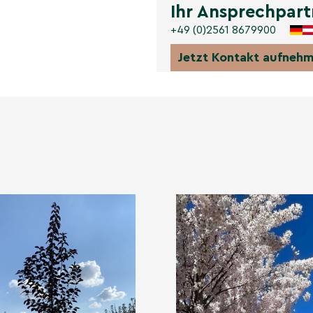
ge Wetterbedingungen im
Ihr Ansprechpart
n die Fruchtproduktion
+49 (0)2561 8679900
tandort entscheidend: Ein
hlässigem Boden fördert
Jetzt Kontakt aufneh
e können die
 die Pflege der Pflanze
 nach der Blütezeit kann
rekter Schnitt im
 unterstützen kann. Zudem
fversorgung während der
allgemeine Zustand der
ichtig. Zusammenfassend
Blutpflaume in ihren
htproduktion, die durch
sst wird.
 Jahr über gepflanzt
estaltung bietet.
len Sie den idealen