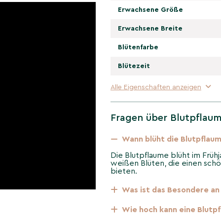
Erwachsene Größe
Erwachsene Breite
Blütenfarbe
Blütezeit
Alle Eigenschaften anzeigen
Fragen über Blutpflau
der Blutpflaume
Wann blüht die Blutpflau
 beliebt. Sie bietet auch
 an verschiedene
Die Blutpflaume blüht im Frühja
 auch an städtische
weißen Blüten, die einen sch
bieten.
er städtischen
nverdichtung.
Was ist das Besondere an
Wie hoch kann eine Blutp
 der