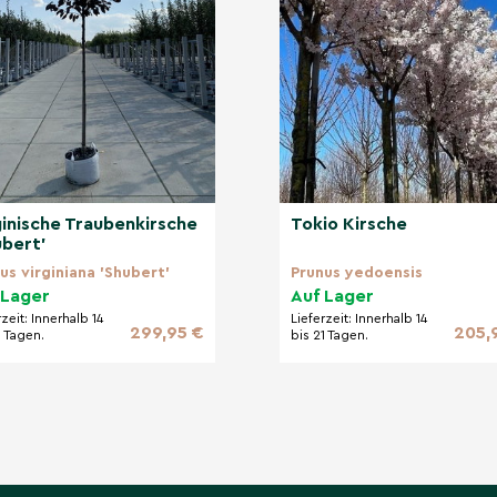
en Blutpflaumen sind für
utpflaume
s Gießen ist besonders im
 etabliert, kommt sie auch
ginische Traubenkirsche
Tokio Kirsche
ubert'
us virginiana 'Shubert'
Prunus yedoensis
 Lager
Auf Lager
gt für eine stabile
wächst Ihr Baum gesund
rzeit:
Innerhalb 14
Lieferzeit:
Innerhalb 14
299,95 €
205,
1 Tagen.
bis 21 Tagen.
ine einfache und
denarten.
t übermäßig gegossen
e Wurzeln schädigen kann.