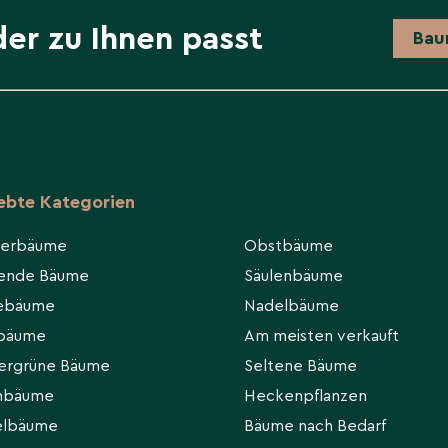
der zu Ihnen passt
Bau
hstum und die
ünger ist am besten
iebte Kategorien
 der Blüte durchgeführt
ermieden werden, da es
ierbäume
Obstbäume
hende Bäume
Säulenbäume
eebäume
Nadelbäume
pflaume
rbäume
Am meisten verkauft
en Schädlinge und
ergrüne Bäume
Seltene Bäume
n von Blattläusen oder
ln.
hbäume
Heckenpflanzen
elbäume
Bäume nach Bedarf