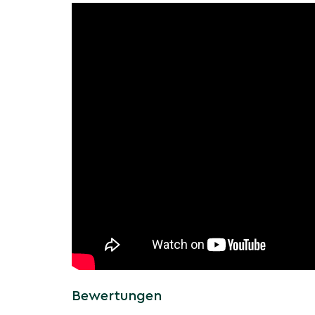
Einzigartige Eigenschaften 
Die Blutpflaume ist nicht nur wegen ihrer Farbe
eine einfache Pflege und Anpassungsfähigkeit
Standorte. Ideal
, passt sie sich
für kleine Gärten
Umgebungen an. Die Baum ist robust gegenüb
Bedingungen wie Luftverschmutzung und Bode
Bewertungen
Wachstum und Entwicklung