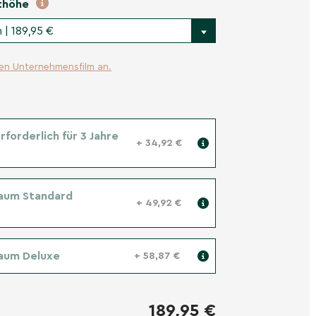
thöhe
 | 189,95 €
ren Unternehmensfilm an.
forderlich für 3 Jahre
+ 34,92 €
aum Standard
+ 49,92 €
aum Deluxe
+ 58,87 €
189,95 €