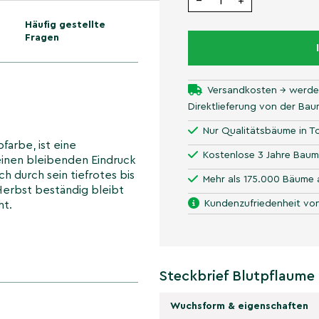
−
+
Häufig gestellte
Fragen
Versandkosten → werde
Direktlieferung von der Ba
Nur Qualitätsbäume in To
bfarbe, ist eine
Kostenlose 3 Jahre Baum
einen bleibenden Eindruck
h durch sein tiefrotes bis
Mehr als 175.000 Bäume 
 Herbst beständig bleibt
Kundenzufriedenheit von
ht.
Steckbrief Blutpflaum
Wuchsform & eigenschaften