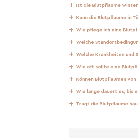
Ist die Blutpflaume winte
hattige Standorte mit gut
Kann die Blutpflaume in 
l und kann eine Höhe von
ahr, wenn die Blutpflaume
Wie pflege ich eine Blut
lüten einen wunderschönen
Welche Standortbedingun
Welche Krankheiten und S
er Blutpflaume
Wie oft sollte eine Blut
stammt ursprünglich aus
hrer dekorativen
Können Blutpflaumen von
tdem ein fester Bestandteil
Wie lange dauert es, bis 
Trägt die Blutpflaume häu
e
 die Fruchtbildung bei
chiedenen Faktoren. Die
ung, die häufig durch