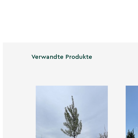
Bienen und Schmetterlinge erfolgt. Ungünsti
Frühling oder ein Mangel an Bestäubern könne
stark beeinträchtigen. Des Weiteren ist der S
sonniger bis halbschattiger Platz mit gut durc
zwar die Blütenbildung, doch schattigere Ort
Fruchtansätze reduzieren. Auch der Schnitt und
spielen eine Rolle. Ein unsachgemäßer Schnitt
den Fruchtansatz vermindern, während ein kor
Spätwinter die Blüten- und Fruchtproduktion
Verwandte Produkte
sind eine angemessene Wasser- und Nährstof
Fruchtbildungsphase sowie das Alter und der 
Pflanze für eine erfolgreiche Fruchtbildung w
lässt sich sagen, dass die Hauptattraktion der 
Blättern und Blüten liegt und nicht in der Fruc
mehrere Umwelt- und Pflegefaktoren beeinflu
Blutpflaume Pflanzzeit
Unsere Blutpflaumen in Topf können das ganze
werden, was Ihnen Flexibilität bei der Garteng
Profitieren Sie von dieser Möglichkeit und wäh