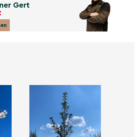
ner Gert
men