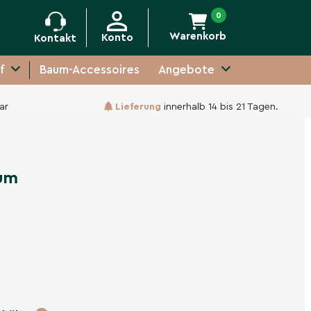
0
Warenkorb
Konto
Kontakt
f
Baum-Accessoires
Angebote
ar
Lieferung
innerhalb 14 bis 21 Tagen.
-
+
In den Warenkorb
um