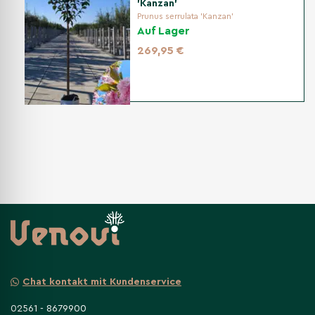
'Kanzan'
Prunus serrulata 'Kanzan'
Auf Lager
269,95 €
Chat kontakt mit Kundenservice
02561 - 8679900