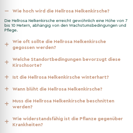
serrulata 'Pink Perfection', stammt ursprünglich aus Japan. Sie
Wie hoch wird die Hellrosa Nelkenkirsche?
ist seit Jahrhunderten ein Symbol der Schönheit und des
Frühlings und spielt eine zentrale Rolle in der japanischen
Die Hellrosa Nelkenkirsche erreicht gewöhnlich eine Höhe von 7
Kirschblütenbetrachtung, bekannt als Hanami. Diese
bis 10 Metern, abhängig von den Wachstumsbedingungen und
Kirschsorte wurde im Laufe der Zeit auf der ganzen Welt
Pflege.
populär und ist heute ein beliebter Bestandteil vieler Gärten in
Wie oft sollte die Hellrosa Nelkenkirsche
gemäßigten Klimazonen.
gegossen werden?
Anpflanzen der Hellrosa
Welche Standortbedingungen bevorzugt diese
Kirschsorte?
Nelkenkirsche
Ist die Hellrosa Nelkenkirsche winterhart?
Das Anpflanzen der Hellrosa Nelkenkirsche sollte idealerweise
im Frühjahr oder Herbst erfolgen. Wählen Sie einen Standort mit
Wann blüht die Hellrosa Nelkenkirsche?
ausreichend Platz, damit der Baum seine volle Größe und Form
entwickeln kann. Beim Pflanzen sollte der Wurzelballen
Muss die Hellrosa Nelkenkirsche beschnitten
sorgfältig behandelt und der Baum ausreichend gewässert
werden?
werden, um ein Anwachsen zu fördern. Eine Mulchschicht hilft,
Feuchtigkeit zu bewahren und Unkrautwachstum zu
Wie widerstandsfähig ist die Pflanze gegenüber
unterdrücken.
Krankheiten?