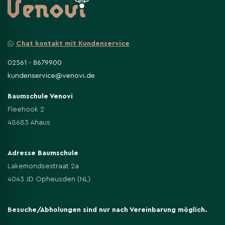
In der Regel robust; gelegentlich Blattläuse oder
Blattflecken. Luftige, sonnige Lage, passende
Bodenfeuchte, maßvoller Schnitt und Hygiene (Falllaub
Chat kontakt mit Kundenservice
entfernen) beugen Problemen vor.
02561 - 8679900
kundenservice@venovi.de
Baumschule Venovi
Fleehook 2
48683 Ahaus
Adresse Baumschule
Lakemondsestraat 2a
4043 JD Opheusden (NL)
Besuche/Abholungen sind nur nach Vereinbarung möglich.