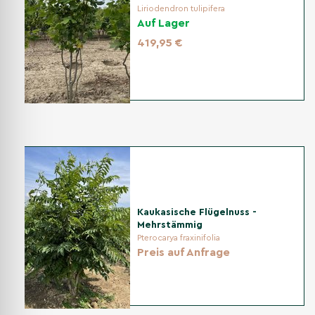
Liriodendron tulipifera
Auf Lager
Bodenvorbereitung
419,95 €
Boden tiefgründig lockern; reifen Kompost einarbeiten. In
schweren Böden ggf. Drainage mit Sand/Kies verbessern;
eine Mulchschicht hält Feuchte und schützt das
Wurzelsystem.
Pflanzabstand
Halten Sie einen Mindestabstand von 3 bis 5 Metern zu
anderen Pflanzen oder Gebäuden ein, damit sich die
Kaukasische Flügelnuss -
mehrstämmige Krone (Breite ca. 2–4 m) optimal entfalten
Mehrstämmig
kann.
Pterocarya fraxinifolia
Preis auf Anfrage
Bewässerung
In der Anwachsphase gleichmäßig feucht halten. Später