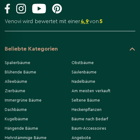
Venovi wird bewertet mit einer
4,9
von
5
Beliebte Kategorien
Spalierbäume
Obstbäume
Blühende Bäume
Säulenbäume
Alleebäume
Nadelbäume
Zierbäume
Am meisten verkauft
Immergrüne Bäume
Seltene Bäume
Dachbäume
Heckenpflanzen
Kugelbäume
Bäume nach Bedarf
Hängende Bäume
Baum-Accessoires
Mehrstämmige Bäume
Angebote