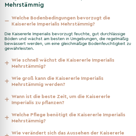
Mehrstämmig
Frühling
Welche Bodenbedingungen bevorzugt die
Ab Spätwinter/Frühjahr gelblich-braune Kätzchen; frischer,
Kaisererle Imperialis Mehrstämmig?
hellgrüner Austrieb mit fein geschlitzten Blättern.
Die Kaisererle Imperialis bevorzugt feuchte, gut durchlässige
Böden und wächst am besten in Umgebungen, die regelmäßig
bewässert werden, um eine gleichmäßige Bodenfeuchtigkeit zu
gewährleisten.
Sommer
Wie schnell wächst die Kaisererle Imperialis
Dichtes, gesundes, feintexturiertes Laub spendet leichten
Mehrstämmig?
Schatten; sehr tolerant gegenüber Feuchte und
zeitweiliger Überflutung.
Wie groß kann die Kaisererle Imperialis
Mehrstämmig werden?
Herbst
Wann ist die beste Zeit, um die Kaisererle
Imperialis zu pflanzen?
Warme Gelbfärbung; die kleinen Zapfen reifen dunkel und
bleiben teils bis in den Winter sichtbar.
Welche Pflege benötigt die Kaisererle Imperialis
Mehrstämmig?
Wie verändert sich das Aussehen der Kaisererle
Pflanzanleitung für die