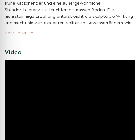
frühe Kätzchenzier und eine außergewöhnliche
Standorttoleranz auf feuchten bis nassen Böden. Die
mehrstämmige Erziehung unterstreicht die skulpturale Wirkung
und macht sie zum eleganten Solitär an Gewässerrändern wie
auch in modernen, naturnahen Gärten.
Mehr Lesen
Feintexturiertes Schmucklaub
Tief geschlitzte, farnartige Blätter verleihen der Krone
Video
Leichtigkeit und eine edle, grafische Wirkung – ein Highlight
in jeder Gestaltung.
Stark auf feuchten Standorten
Bevorzugt frische bis nasse, nährstoffreiche Böden; verträgt
zeitweilige Überflutung – ideal für Teichränder, Bachläufe und
Regenwassergärten.
Frühe Kätzchen & Zapfenzier
Kätzchen bereits im Spätwinter/Frühjahr; kleine, dekorative
Zapfen bleiben oft bis in den Winter haften und bieten
ökologischen Mehrwert.