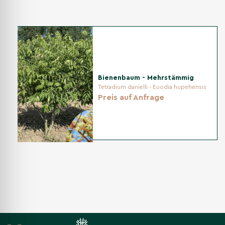
sehr tolerant gegenüber Feuchtigkeit; in längeren
Trockenphasen tiefgründig wässern. Staunässe nur bei
fehlendem Abfluss vermeiden.
Schnitt
Bienenbaum - Mehrstämmig
Erlen sind gut schnittverträglich. Leichten Form- und
Tetradium danielli - Euodia hupehensis
Pflegeschnitt frostfrei im Spätwinter/Frühjahr durchführen;
Preis auf Anfrage
reibende oder nach innen wachsende Triebe entfernen,
natürliche Form bewahren.
Düngung
Im Frühjahr moderat organisch düngen; zu hohe
Stickstoffgaben vermeiden, damit Triebe gut ausreifen und
die Krone stabil bleibt.
Krankheiten & Schädlinge