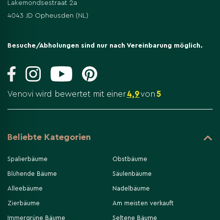
Lakemondsestraat 2a
4043 JD Opheusden (NL)
Besuche/Abholungen sind nur nach Vereinbarung möglich.
Venovi wird bewertet mit einer
4,9
von
5
Beliebte Kategorien
Spalierbäume
Obstbäume
Blühende Bäume
Säulenbäume
Alleebäume
Nadelbäume
Zierbäume
Am meisten verkauft
Immergrüne Bäume
Seltene Bäume