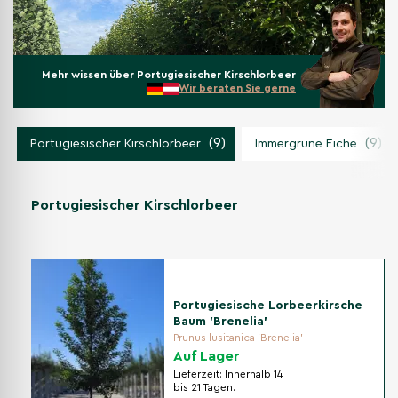
Mehr wissen über Portugiesischer Kirschlorbeer
Wir beraten Sie gerne
(9)
(9)
Portugiesischer Kirschlorbeer
Immergrüne Eiche
Portugiesischer Kirschlorbeer
Portugiesische Lorbeerkirsche
Baum 'Brenelia'
Prunus lusitanica 'Brenelia'
Auf Lager
Lieferzeit:
Innerhalb 14
bis 21 Tagen.