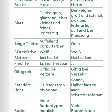
Breite
Meter
Meter
Dunkelgrün,
Dunkelgrün,
groß und schmal,
glänzend, eher
dick und
Blatt
kleiner und
lederartig,
feiner,
duftend bei
lederartig
Kneuzung
Auffallend
Junge Triebe
Grün
purpurfarben
Blütenfarbe
Weiß
Weiß
Blütezeit
Juni bis Juli
Mai bis Juni
Früchte
Ja, nicht essbar
Ja
Giftig bei
Giftig bei
Giftigkeit
Verzehr
Verzehr
Sonne,
Standort
Halbschatten
Halbschatten,
Licht
bis Sonne
auch
schattentolerant
Viele
Bodentypen
Viele
Boden
möglich,
Bodentypen