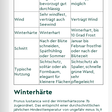
bevorzugt gut
möglich
durchlässig
Sehr windfest,
Wind
verträgt auch
Verträgt Wind
Seewind
Winterhart, bis
Winterhärte
Winterhart
10 Grad Frost
Nach der Blüte
Januar bis
schneiden,
Februar frostfrei
Schnitt
Spätfrühling
oder nach der
oder Sommer
Blütezeit
Sichtschutz,
Sichtschutz als
solitär oder als
Spalier, schnelle
Typische
Formbaum,
grüne Wand,
Nutzung
elegant für
sehr
kleinere Flächen
pflegeleicht
Winterhärte
Prunus lusitanica wird der Winterhärtezone 7b
zugeordnet. Das entspricht einer durchschnittlichen
jährlichen Mindesttemperatur von ungefähr minus 14,9