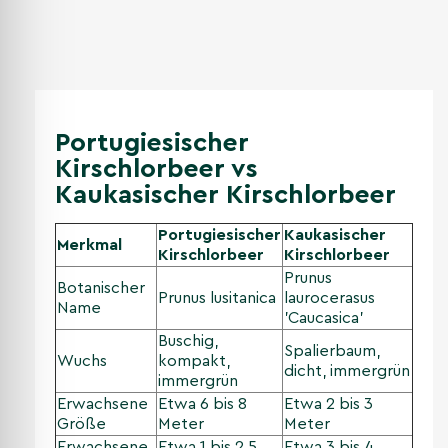
Portugiesischer
Kirschlorbeer vs
Kaukasischer Kirschlorbeer
Portugiesischer
Kaukasischer
Merkmal
Kirschlorbeer
Kirschlorbeer
Prunus
Botanischer
Prunus lusitanica
laurocerasus
Name
'Caucasica'
Buschig,
Spalierbaum,
Wuchs
kompakt,
dicht, immergrün
immergrün
Erwachsene
Etwa 6 bis 8
Etwa 2 bis 3
Größe
Meter
Meter
Erwachsene
Etwa 1 bis 2,5
Etwa 3 bis 4