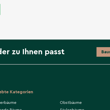
der zu Ihnen passt
Bau
iebte Kategorien
ierbäume
Obstbäume