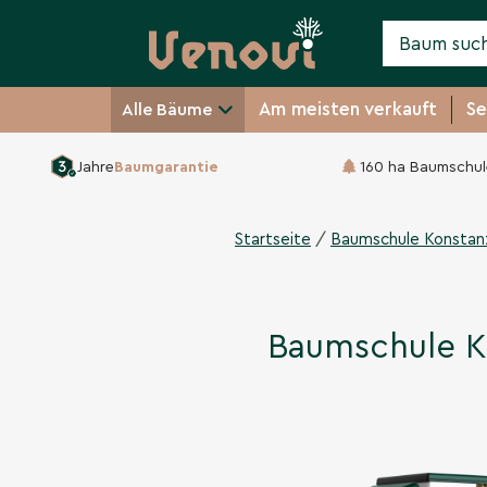
Am meisten verkauft
Se
Alle Bäume
Jahre
Baumgarantie
160 ha Baumschul
/
Startseite
Baumschule Konstan
Baumschule K