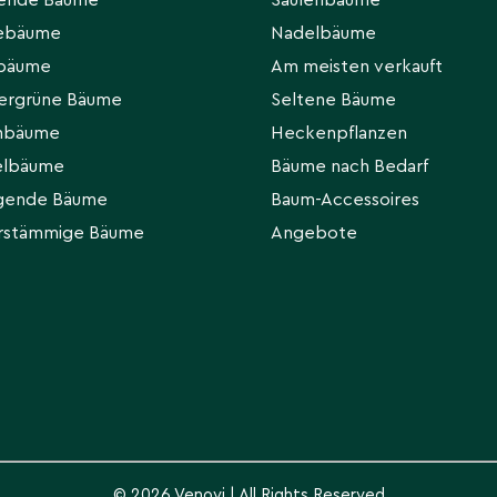
hende Bäume
Säulenbäume
eebäume
Nadelbäume
rbäume
Am meisten verkauft
ergrüne Bäume
Seltene Bäume
hbäume
Heckenpflanzen
elbäume
Bäume nach Bedarf
gende Bäume
Baum-Accessoires
rstämmige Bäume
Angebote
© 2026 Venovi | All Rights Reserved