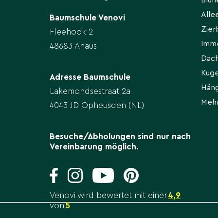
Blü
All
Baumschule Venovi
Zie
Fleehook 2
Imm
48683 Ahaus
Dac
Kug
Adresse Baumschule
Hän
Lakemondsestraat 2a
Meh
4043 JD Opheusden (NL)
Besuche/Abholungen sind nur nach
Vereinbarung möglich.
Venovi wird bewertet mit einer
4,9
von
5