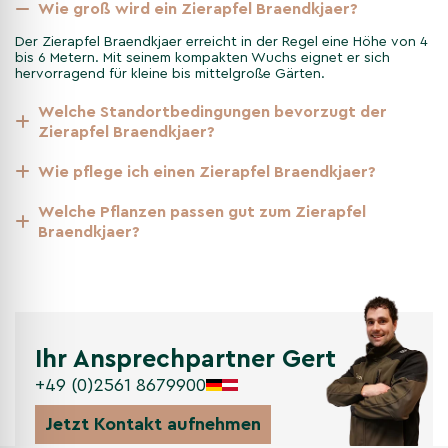
Zierapfels Braendkjaer
Wie groß wird ein Zierapfel Braendkjaer?
Der Zierapfel Braendkjaer erreicht in der Regel eine Höhe von 4
Die faszinierende Geschichte des Zierapfels 'Braendkjaer'
bis 6 Metern. Mit seinem kompakten Wuchs eignet er sich
reicht weit zurück und ist geprägt von seiner Herkunft aus den
hervorragend für kleine bis mittelgroße Gärten.
kühlen Klimazonen Nordeuropas. Diese robuste Sorte hat sich
im Laufe der Zeit an verschiedenste Umweltbedingungen
Welche Standortbedingungen bevorzugt der
angepasst und ist heute ein beliebter Zierbaum in Gärten
Zierapfel Braendkjaer?
weltweit. Sein Name, der in den nordischen Ländern Wurzeln
Wie pflege ich einen Zierapfel Braendkjaer?
hat, spiegelt die Stärke und Widerstandsfähigkeit dieser
Pflanze wider. Der Zierapfel 'Braendkjaer' wurde aufgrund
Welche Pflanzen passen gut zum Zierapfel
seiner außergewöhnlichen Schönheit und seiner ökologischen
Braendkjaer?
Vorteile, wie der Anziehung von Wildtieren in den Garten,
geschätzt und kultiviert.
Zierapfel Braendkjaer pflanzen
Die Pflanzung des Zierapfels 'Braendkjaer' sollte sorgfältig
Ihr Ansprechpartner Gert
geplant werden, um sicherzustellen, dass er seine volle Pracht
+49 (0)2561 8679900
entfalten kann. Idealerweise wird er im Frühjahr oder Herbst in
einen gut vorbereiteten, nährstoffreichen und gut
Jetzt Kontakt aufnehmen
durchlässigen Boden gesetzt. Wählen Sie einen Standort, der