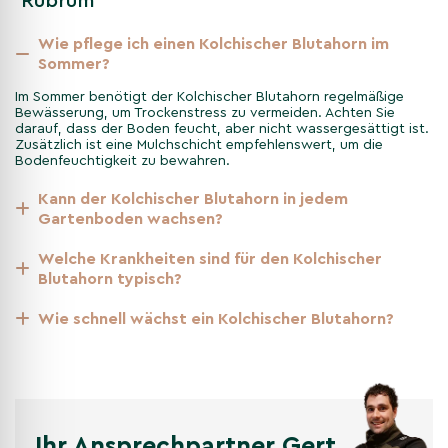
'Rubrum'
Jahreszeitliche Merkmale des
Wie pflege ich einen Kolchischer Blutahorn im
Kolchischer Blutahorn
Sommer?
Im Sommer benötigt der Kolchischer Blutahorn regelmäßige
Jede Jahreszeit bringt unterschiedliche Merkmale beim
Bewässerung, um Trockenstress zu vermeiden. Achten Sie
Kolchischer Blutahorn zum Vorschein. Entdecken Sie, was Sie in
darauf, dass der Boden feucht, aber nicht wassergesättigt ist.
Zusätzlich ist eine Mulchschicht empfehlenswert, um die
jedem Quartal erwarten können, von der Blüte bis zum Blattfall.
Bodenfeuchtigkeit zu bewahren.
Kann der Kolchischer Blutahorn in jedem
Nicht gefunden, was Sie gesucht
Gartenboden wachsen?
haben? Entdecken Sie unsere
weiteren Kategorien
Welche Krankheiten sind für den Kolchischer
Blutahorn typisch?
Wie schnell wächst ein Kolchischer Blutahorn?
Andere Kategorien
Ahornbäume
Ihr Ansprechpartner Gert