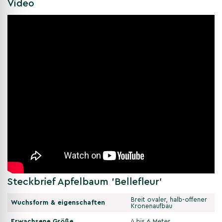
Video
Steckbrief Apfelbaum 'Bellefleur'
Breit ovaler, halb-offener
Wuchsform & eigenschaften
Kronenaufbau
Erwachsene Größe
4 bis 6 Meter