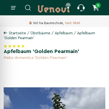
0
160 ha Baumschule,
Seit 1860
/
/
/
Startseite
Obstbäume
Apfelbaum
Apfelbaum
'Golden Pearmain'
Apfelbaum 'Golden Pearmain'
Malus domestica 'Golden Pearmain'