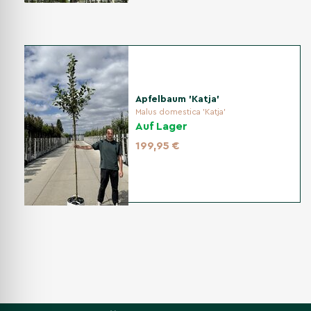
Apfelbaum 'Katja'
Malus domestica 'Katja'
Auf Lager
199,95 €