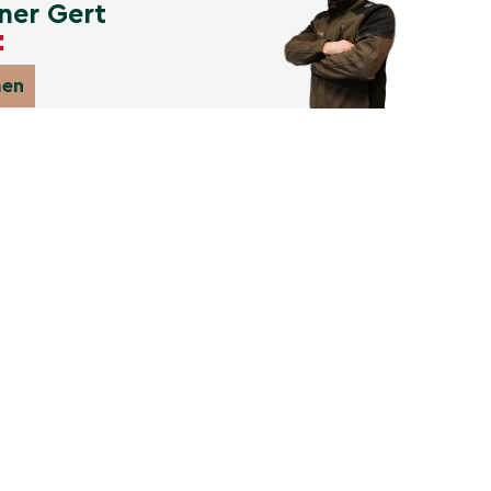
ner Gert
men