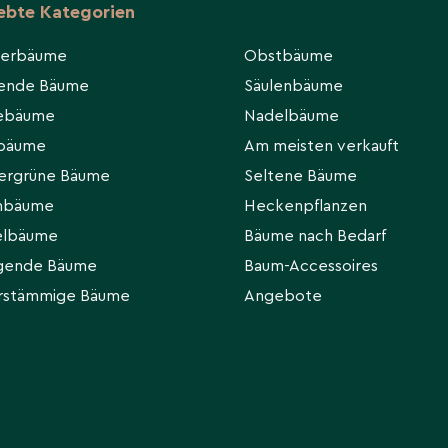
iebte Kategorien
ierbäume
Obstbäume
hende Bäume
Säulenbäume
eebäume
Nadelbäume
rbäume
Am meisten verkauft
ergrüne Bäume
Seltene Bäume
hbäume
Heckenpflanzen
elbäume
Bäume nach Bedarf
gende Bäume
Baum-Accessoires
rstämmige Bäume
Angebote