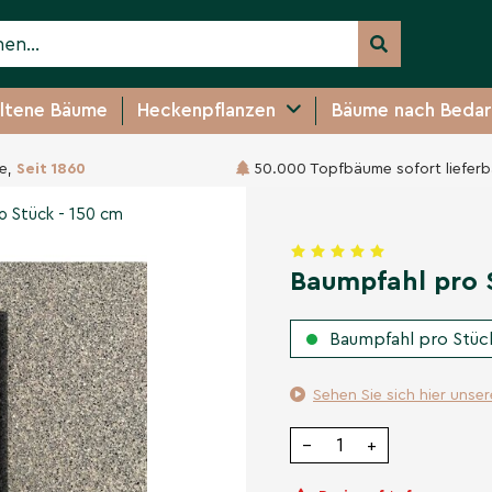
ltene Bäume
Heckenpflanzen
Bäume nach Bedar
e,
Seit 1860
50.000 Topfbäume sofort lieferb
 150 cm
 Stück - 150 cm
Baumpfahl pro S
Baumpfahl pro Stück
Sehen Sie sich hier unse
−
+