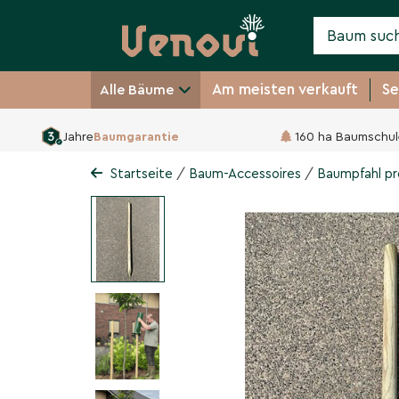
Am meisten verkauft
Se
Alle Bäume
Jahre
Baumgarantie
160 ha Baumschul
Baumpfahl pro Stück -
/
/
Startseite
Baum-Accessoires
Baumpfahl pro