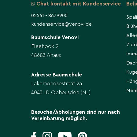
Chat kontakt mit Kundenservice
Bel
02561 - 8679900
Spal
kundenservice@venovi.de
Blü
All
Baumschule Venovi
Zie
Fleehook 2
Imm
48683 Ahaus
Dac
Kug
Adresse Baumschule
Hän
Lakemondsestraat 2a
Meh
4043 JD Opheusden (NL)
Besuche/Abholungen sind nur nach
Vereinbarung möglich.