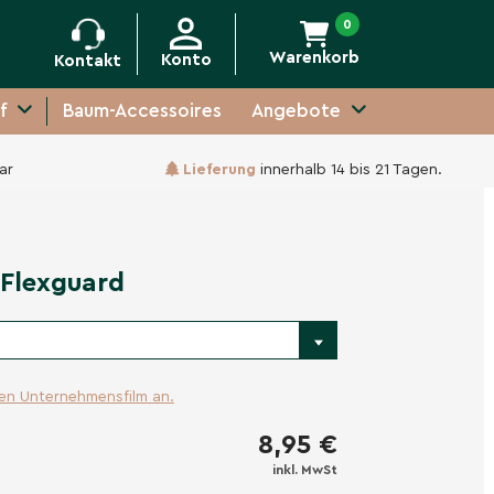
0
Warenkorb
Konto
Kontakt
f
Baum-Accessoires
Angebote
ar
Lieferung
innerhalb 14 bis 21 Tagen.
-
+
In den Warenkorb
 Flexguard
ren Unternehmensfilm an.
8,95 €
inkl. MwSt