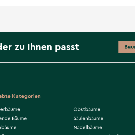
der zu Ihnen passt
Bau
iebte Kategorien
ierbäume
Obstbäume
hende Bäume
Säulenbäume
eebäume
Nadelbäume