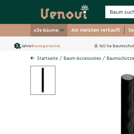
Am meisten verkauft
Se
Alle Bäume
Jahre
Baumgarantie
160 ha Baumschul
Baumschützer - Flexgu
/
/
Startseite
Baum-Accessoires
Baumschütze