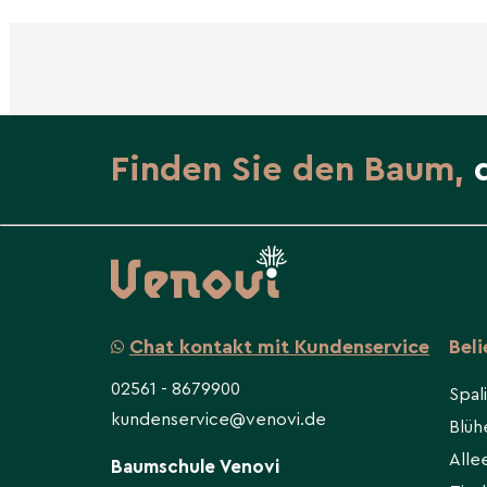
Finden Sie den Baum,
Chat kontakt mit Kundenservice
Bel
02561 - 8679900
Spal
kundenservice@venovi.de
Blü
All
Baumschule Venovi