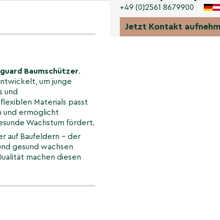
+49 (0)2561 8679900
Jetzt Kontakt aufneh
xguard Baumschützer
.
ntwickelt, um junge
s und
flexiblen Materials passt
 und ermöglicht
s gesunde Wachstum fördert.
er auf Baufeldern – der
r und gesund wachsen
ualität machen diesen
ter für Ihre Baumpflege.