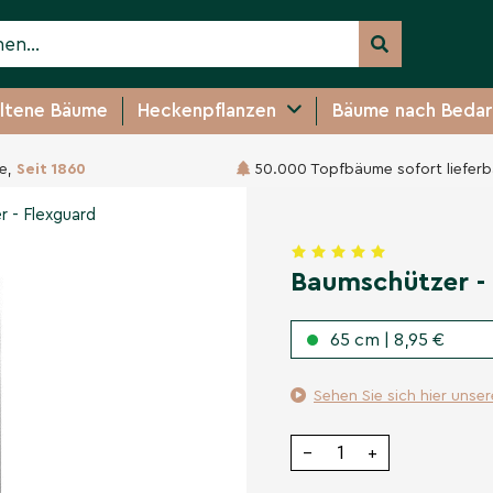
ltene Bäume
Heckenpflanzen
Bäume nach Bedar
e,
Seit 1860
50.000 Topfbäume sofort lieferb
ard
8,95 €
r - Flexguard
Baumschützer -
65 cm | 8,95 €
Sehen Sie sich hier unse
−
+