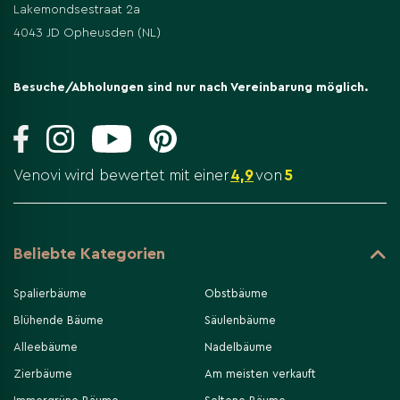
Lakemondsestraat 2a
4043 JD Opheusden (NL)
Besuche/Abholungen sind nur nach Vereinbarung möglich.
Venovi wird bewertet mit einer
4,9
von
5
Beliebte Kategorien
Spalierbäume
Obstbäume
Blühende Bäume
Säulenbäume
Alleebäume
Nadelbäume
Zierbäume
Am meisten verkauft