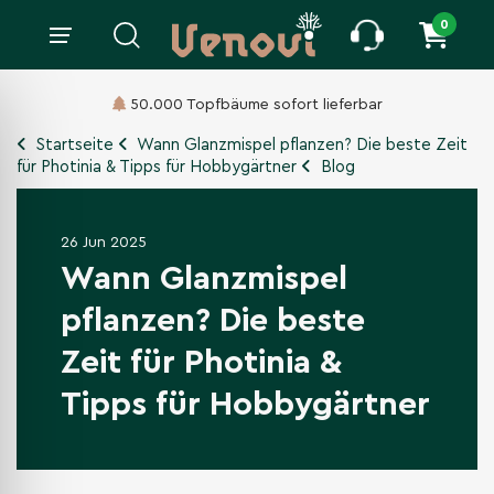
0
00 Topfbäume sofort lieferbar
Liefer
Startseite
Wann Glanzmispel pflanzen? Die beste Zeit
für Photinia & Tipps für Hobbygärtner
Blog
26 Jun 2025
Wann Glanzmispel
pflanzen? Die beste
Zeit für Photinia &
Tipps für Hobbygärtner