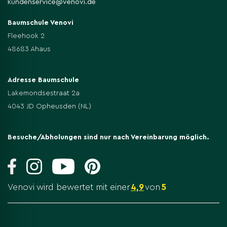
kundenservice@venovi.de
Baumschule Venovi
Fleehook 2
48683 Ahaus
Adresse Baumschule
Lakemondsestraat 2a
4043 JD Opheusden (NL)
Besuche/Abholungen sind nur nach Vereinbarung möglich.
Venovi wird bewertet mit einer
4,9
von
5