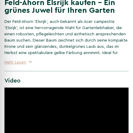
Feld-Ahorn Elsrijk kaufen – Ein
grünes Juwel für Ihren Garten
Der Feld-Ahorn 'Elsrijk', auch bekannt als Acer campestre
'Elsrijk', ist eine hervorragende Wahl für Gartenliebhaber, die
einen robusten, pflegeleichten und ästhetisch ansprechenden
Baum suchen. Dieser Baum zeichnet sich durch seine kompakte
Krone und sein glänzendes, dunkelgrünes Laub aus, das im
Herbst eine spektakuläre gelbe Färbung annimmt. Ideal für
städtische Umgebungen, passt er sich leicht verschiedenen
Mehr Lesen
Bodenarten an und ist resistent gegen Luftverschmutzung.
Merkmale des Feld-Ahorn Elsrijk –
Video
Ein Porträt des grünen Klassikers
Der Feld-Ahorn 'Elsrijk' ist bekannt für seine gleichmäßige, ovale
Krone und die fein gesägten Blätter, die eine dichte und
gesunde Laubdecke bilden. Er erreicht eine Höhe von bis zu 10
Metern und ist damit perfekt für mittelgroße Gärten geeignet.
Im Frühjahr erfreut er mit unauffälligen, aber charmanten gelb-
grünen Blüten, die Bienen und andere Insekten anlocken.