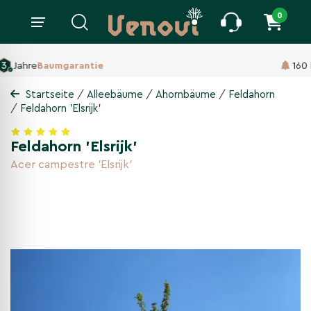
0
160 ha Baumschule,
Seit 1860
/
/
/
Startseite
Alleebäume
Ahornbäume
Feldahorn
/
Feldahorn 'Elsrijk'
Feldahorn 'Elsrijk'
Acer campestre 'Elsrijk'