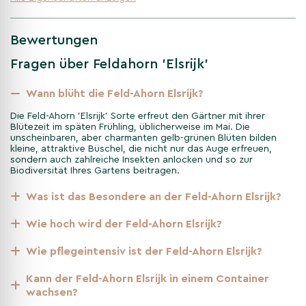
minimaler Pflege gedeiht und jahrelange Schönheit bietet.
Bewertungen
Pflege des Feld-Ahorn Elsrijk –
Tipps für ein langes Baumleben
Fragen über Feldahorn 'Elsrijk'
Der Feld-Ahorn 'Elsrijk' ist anspruchslos und pflegeleicht. Er
Wann blüht die Feld-Ahorn Elsrijk?
bevorzugt einen sonnigen bis halbschattigen Standort und
Die Feld-Ahorn 'Elsrijk' Sorte erfreut den Gärtner mit ihrer
kommt mit städtischen Bedingungen gut zurecht.
Blütezeit im späten Frühling, üblicherweise im Mai. Die
Regelmäßiges Beschneiden ist nicht notwendig, kann aber
unscheinbaren, aber charmanten gelb-grünen Blüten bilden
helfen, die Form zu erhalten und das Wachstum zu fördern. Eine
kleine, attraktive Büschel, die nicht nur das Auge erfreuen,
jährliche Düngung unterstützt die Gesundheit und Vitalität des
sondern auch zahlreiche Insekten anlocken und so zur
Biodiversität Ihres Gartens beitragen.
Baumes.
Was ist das Besondere an der Feld-Ahorn Elsrijk?
Vorteile des Feld-Ahorn Elsrijk –
Warum Sie sich für diesen Baum
Wie hoch wird der Feld-Ahorn Elsrijk?
entscheiden sollten
Wie pflegeintensiv ist der Feld-Ahorn Elsrijk?
Der Feld-Ahorn 'Elsrijk' ist eine ausgezeichnete Wahl für jeden
Kann der Feld-Ahorn Elsrijk in einem Container
Garten. Er ist nicht nur optisch ansprechend, sondern bietet
wachsen?
auch ökologische Vorteile, wie die Verbesserung der