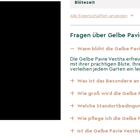
pektakulären gelben
Blütezeit
art hat auch eine
ber städtischen
Alle Eigenschaften anzeigen
u einer idealen Wahl für
Abschnitt werden wir ihre
higkeit näher beleuchten.
Fragen über Gelbe Pavie
Wann blüht die Gelbe Pavi
lben Pavie
Die Gelbe Pavie Vestita erfre
mit ihrer prächtigen Blüte. Ih
verleihen jedem Garten ein l
in kräftiges Wachstum und
esem Abschnitt werden die
Was ist das Besondere an
e erfolgreiche Blüte
lege jedes Jahr ein
Wie groß wird die Gelbe P
nießen können.
Welche Standortbedingun
r Gelben Pavie
Wie pflege ich die Gelbe 
Ist die Gelbe Pavie Vesti
e Herkunft und Geschichte.