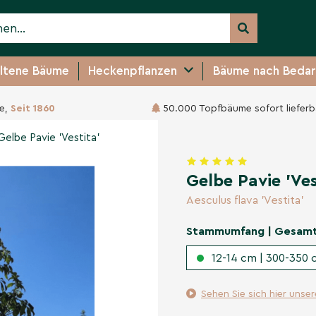
ltene Bäume
Heckenpflanzen
Bäume nach Bedar
e,
Seit 1860
50.000 Topfbäume sofort lieferb
479,95 €
Gelbe Pavie 'Vestita'
Gelbe Pavie 'Ves
Aesculus flava 'Vestita'
Stammumfang | Gesam
12-14 cm | 300-350 
Sehen Sie sich hier unse