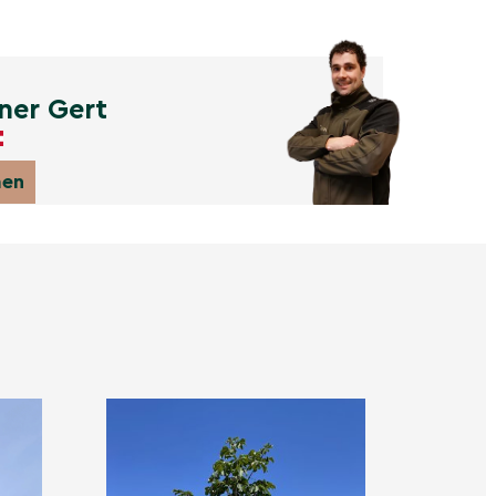
ner Gert
men