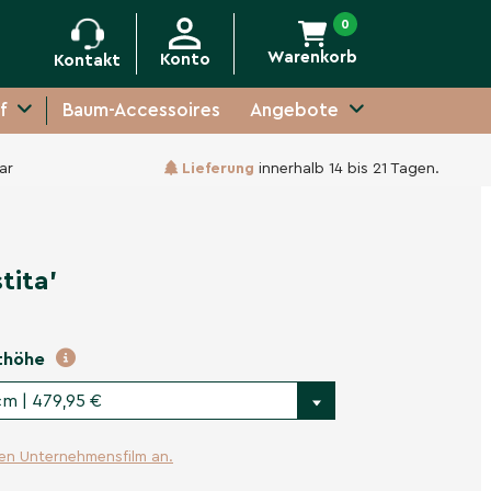
0
Warenkorb
Konto
Kontakt
f
Baum-Accessoires
Angebote
ar
Lieferung
innerhalb 14 bis 21 Tagen.
-
+
In den Warenkorb
tita'
thöhe
cm | 479,95 €
ren Unternehmensfilm an.