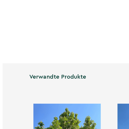
Ursprünglich aus bestimmten Regionen stamme
weltweit verbreitet und ist heute ein beliebte
Gärten. Erfahren Sie mehr über seine Ursprünge
Bedeutung, die er im Laufe der Zeit erlangt hat
Das Pflanzen der Gelben Pav
Das richtige Pflanzen ist entscheidend für da
Pavie Vestita. Dieser Abschnitt gibt detaillier
besten Zeitpunkt für das Pflanzen, die Auswah
Schritte, die für ein erfolgreiches Anwachsen er
Verwandte Produkte
Pflege und Unterhalt der G
Vestita
Obwohl die Gelbe Pavie Vestita pflegeleicht is
Pflegetipps, die beachtet werden sollten. Hier
durch regelmäßige Pflege die Gesundheit und
langfristig sichern können.