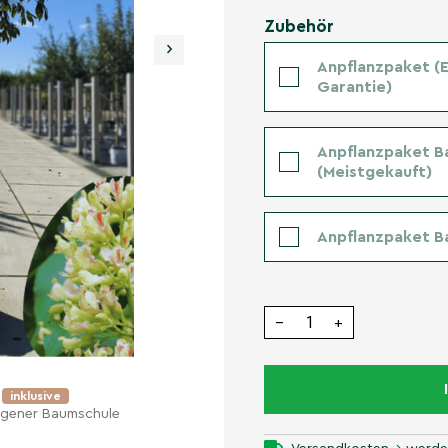
Zubehör
›
Anpflanzpaket (Er
Garantie)
Anpflanzpaket B
(Meistgekauft)
Anpflanzpaket B
−
+
e
inklusive
eigener Baumschule