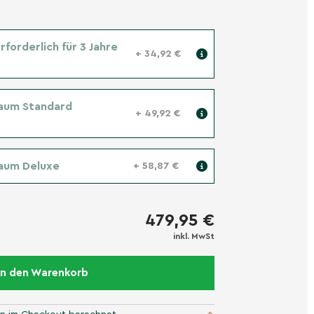
forderlich für 3 Jahre
+ 34,92 €
aum Standard
+ 49,92 €
aum Deluxe
+ 58,87 €
479,95 €
inkl. MwSt
In den Warenkorb