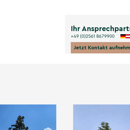
nd, hat sich dieser Baum
r Zierbaum in vielen
 und die kulturelle
.
Ihr Ansprechpart
+49 (0)2561 8679900
ie Vestita
Jetzt Kontakt aufneh
s Gedeihen der Gelben
te Informationen über den
l des Standortes und die
forderlich sind.
elben Pavie
t, gibt es einige wichtige
 erfahren Sie, wie Sie
 Schönheit Ihres Baumes