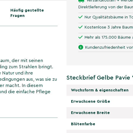
Versandkosten → werde
Direktlieferung von der Ba
Häufig gestellte
Fragen
Nur Qualitätsbäume in To
Kostenlose 3 Jahre Baum
Mehr als 175.000 Bäume 
Kundenzufriedenheit von
Baum, der mit seinen
ing zum Strahlen bringt.
 Natur und ihre
Steckbrief Gelbe Pavie '
dingungen aus, was sie zu
er macht. In diesem
Wuchsform & eigenschaften
und die einfache Pflege
Erwachsene Größe
Erwachsene Breite
 der Gelben
Blütenfarbe