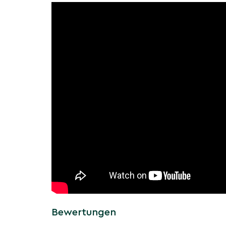
Die Gelbe Pavie Vestita ist bekannt für ihre s
Blüten, die im Frühjahr erscheinen. Diese Baum
beeindruckende Widerstandsfähigkeit gegenü
Umweltbedingungen und Krankheiten, was sie z
urbane und ländliche Gärten macht. In diesem 
einzigartigen Eigenschaften und Anpassungsfä
Wachstum und Blüte der Ge
Vestita
Die Gelbe Pavie Vestita zeichnet sich durch e
eine jährliche, üppige Blütenpracht aus. In di
Wachstumsphasen und die Bedingungen für ein
erläutert. Lernen Sie, wie Sie durch richtige Pf
spektakuläres Blütenmeer in Ihrem Garten ge
Herkunft und Geschichte de
Vestita
Bewertungen
Die Gelbe Pavie Vestita hat eine faszinierend