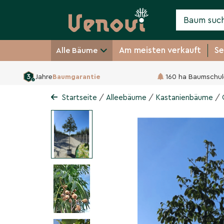
Am meisten verkauft
Se
Alle Bäume
Jahre
Baumgarantie
160 ha Baumschul
Gelbe Pavie 'Vestita'
Aesculus flava 'Vestita'
/
/
/
Startseite
Alleebäume
Kastanienbäume