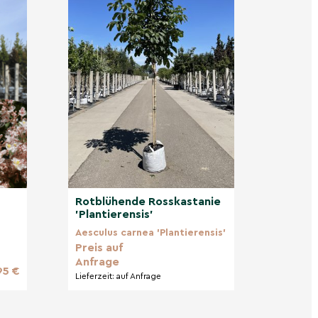
Rotblühende Rosskastanie
'Plantierensis'
Aesculus carnea 'Plantierensis'
Preis auf
Anfrage
95 €
Lieferzeit:
auf Anfrage