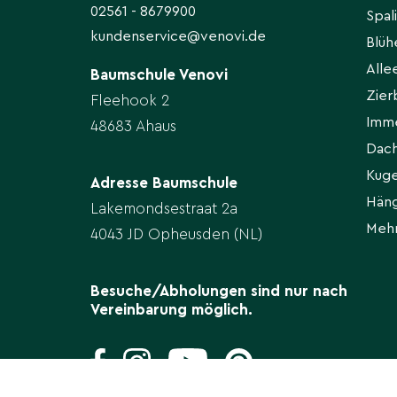
02561 - 8679900
Spal
kundenservice@venovi.de
Blü
All
Baumschule Venovi
Zie
Fleehook 2
Imm
48683 Ahaus
Dac
Kug
Adresse Baumschule
Hän
Lakemondsestraat 2a
Meh
4043 JD Opheusden (NL)
Besuche/Abholungen sind nur nach
Vereinbarung möglich.