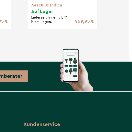
Aesculus indica
Auf Lager
Lieferzeit:
Innerhalb 14
95 €
469,95 €
bis 21 Tagen.
mberater
Kundenservice