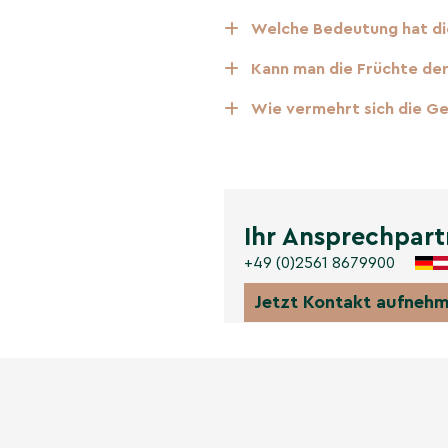
wächst am besten in
 halbschattigen
Welche Bedeutung hat di
ufuhr, besonders in
Kann man die Früchte de
t, die charakteristische
gesundes Wachstum.
Wie vermehrt sich die G
Aesculus
llte genügend Platz für
Ihr Ansprechpart
tigt werden. Es ist
oden rund um den Stamm
+49 (0)2561 8679900
ahren. In den ersten
um den jungen Baum vor
Jetzt Kontakt aufneh
Jahreszeiten
 Austrieb der markanten