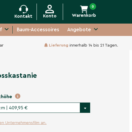
0
Warenkorb
Konto
Kontakt
f
Baum-Accessoires
Angebote
ar
Lieferung
innerhalb 14 bis 21 Tagen.
-
+
In den Warenkorb
sskastanie
thöhe
cm | 409,95 €
ren Unternehmensfilm an.