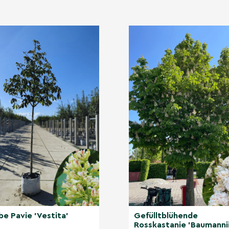
en und andere Insekten
Rosskastanie
n Treffpunkt im Garten.
chen Kastanien und eine
er imposanten Struktur ein
sucht haben?
ren Kategorien
be Pavie 'Vestita'
Gefülltblühende
Rosskastanie 'Baumannii