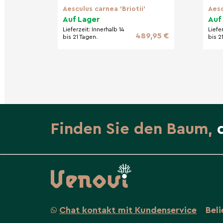
Klimabäume
Aesculus carnea 'Briotii'
Aesc
Auf Lager
Auf
Lieferzeit:
Innerhalb 14
Liefe
489,95 €
bis 21 Tagen.
bis 2
Finden Sie den Baum,
Chat kontakt mit Kundenservice
Bel