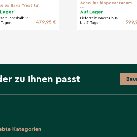
Aesculus hippocastanum
ulus flava 'Vestita'
'Baumannii'
 Lager
Auf Lager
rzeit:
Innerhalb 14
Lieferzeit:
Innerhalb 14
479,95 €
399,
1 Tagen.
bis 21 Tagen.
der zu Ihnen passt
Bau
iebte Kategorien