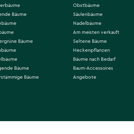
ierbäume
Obstbäume
hende Bäume
Säulenbäume
eebäume
Nadelbäume
rbäume
Am meisten verkauft
ergrüne Bäume
Seltene Bäume
hbäume
Heckenpflanzen
elbäume
Bäume nach Bedarf
gende Bäume
Baum-Accessoires
rstämmige Bäume
Angebote