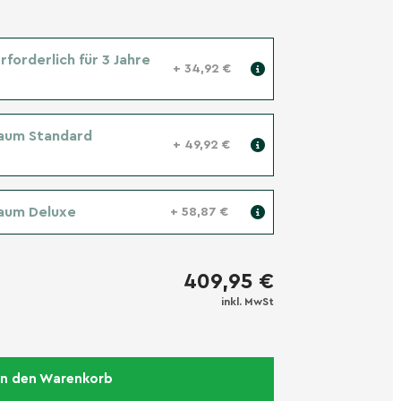
forderlich für 3 Jahre
+ 34,92 €
aum Standard
+ 49,92 €
aum Deluxe
+ 58,87 €
409,95 €
inkl. MwSt
In den Warenkorb