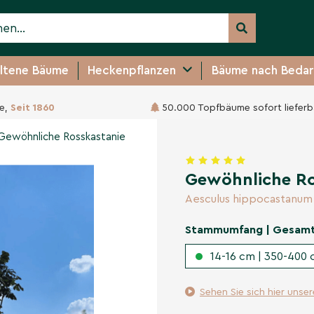
ltene Bäume
Heckenpflanzen
Bäume nach Bedar
e,
Seit 1860
50.000 Topfbäume sofort lieferb
anie
409,95 €
Gewöhnliche Rosskastanie
Gewöhnliche Ro
Aesculus hippocastanum
Stammumfang | Gesam
14-16 cm | 350-400 
Sehen Sie sich hier unse