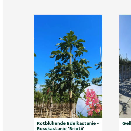
Blätter und der spektakulären Blüte, die Bien
anlockt.
Sommer
Im Sommer bietet der dichte Blätterdach der 
angenehmen Schatten und wird zum natürliche
Herbst
Der Herbst bringt die Reife der charakteristis
wunderschöne goldgelbe Laubfärbung.
Winter
Auch im Winter bleibt die Rosskastanie mit ihr
attraktives Element in der Landschaft.
Nicht gefunden, was Sie ge
Entdecken Sie unsere weite
Andere Kategorien
Alleebäume
Kastanienbäume
Rotblühende Edelkastanie -
Gel
Bäume als Sichtschutz
Rosskastanie 'Briotii'