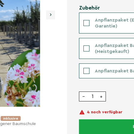
Zubehör
›
Anpflanzpaket (Er
Garantie)
Anpflanzpaket B
(Meistgekauft)
Anpflanzpaket B
−
+
4 noch verfügbar
e
inklusive
eigener Baumschule