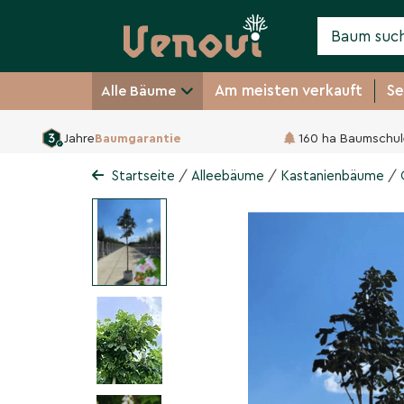
Am meisten verkauft
Se
Alle Bäume
Jahre
Baumgarantie
160 ha Baumschul
Gewöhnliche Rosskast
Aesculus hippocastanum
/
/
/
Startseite
Alleebäume
Kastanienbäume