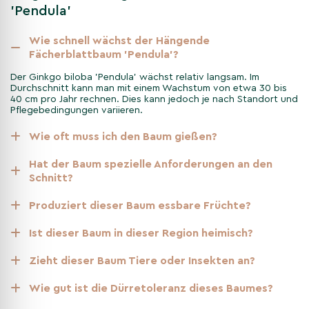
durch die Jahreszeiten
'Pendula'
Frühling
Wie schnell wächst der Hängende
Im Frühling erwacht der Baum mit frischem Grün.
Fächerblattbaum 'Pendula'?
Sommer
Im Sommer bietet er mit seinen dichten Blättern Schatten.
Der Ginkgo biloba 'Pendula' wächst relativ langsam. Im
Durchschnitt kann man mit einem Wachstum von etwa 30 bis
Herbst
40 cm pro Jahr rechnen. Dies kann jedoch je nach Standort und
Der Herbst lässt die Blätter in einem strahlenden Gelb leuchten.
Pflegebedingungen variieren.
Winter
Wie oft muss ich den Baum gießen?
Im Winter sind die eleganten Zweige auch ohne Laub ein
Blickfang.
Hat der Baum spezielle Anforderungen an den
Schnitt?
Nicht gefunden, was Sie gesucht
Produziert dieser Baum essbare Früchte?
haben? Entdecken Sie unsere
weiteren Kategorien
Ist dieser Baum in dieser Region heimisch?
Andere Kategorien
Zieht dieser Baum Tiere oder Insekten an?
Zierbäume
Wie gut ist die Dürretoleranz dieses Baumes?
Ginkgobaum