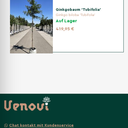
Ginkgobaum ‘Tubifolia’
Ginkgo biloba ‘Tubifolia’
Auf Lager
419,95 €
Chat kontakt mit Kundenservice