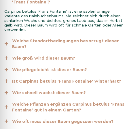
'Frans Fontaine'?
weiblichen Blüten. Danach bildet die Säulen-Hainbuche
männliche Blüten - grünlich-gelbe, hängende Kätzchen, die sich
Carpinus betulus 'Frans Fontaine' ist eine säulenförmige
erst im Mai zeigen. Danach entwickelt sich die Frucht der
Variante des Hainbuchenbaums. Sie zeichnet sich durch einen
Hainbuche - die Flügelnuss, die im September oder Oktober
schlanken Wuchs und dichtes, grünes Laub aus, das im Herbst
gelb wird. Dieser Baum wird oft für schmale Gärten oder Alleen
ihre Reife erreicht. Die Früchte der Säulen-Hainbuche werden
verwendet.
von einem Blatt umgeben, das den Samenkernen als Flügel
dient, wodurch die Samen eine größere Reichweite haben. Die
Welche Standortbedingungen bevorzugt dieser
Frucht der Hainbuche Frans Fontaine bleibt aber auch im
Baum?
Winter an den Ästen hängen und liefert Vögeln so eine sehr
wichtige Nahrungsquelle.
Wie groß wird dieser Baum?
Wie wählt man den idealen
Wie pflegeleicht ist dieser Baum?
Standort für die Hainbuche Frans
Fontaine?
Ist Carpinus betulus 'Frans Fontaine' winterhart?
Die Hainbuche Frans Fontaine ist ziemlich anspruchslos und
Wie schnell wächst dieser Baum?
nicht wählerisch in Bezug auf ihren Standort. Allerdings kann
man sie in einem lehmigen bis sandigen Boden besonders
Welche Pflanzen ergänzen Carpinus betulus 'Frans
glücklich machen. Die Säulen-Hainbuche bevorzugt einen
Fontaine' gut in einem Garten?
sonnigen oder halbschattigen Standort.
Wie oft muss dieser Baum gegossen werden?
Kalte Temperaturen schaden diesem pflegeleichten, attraktiven
Laubbaum überhaupt nicht, denn die Hainbuche Frans Fontaine