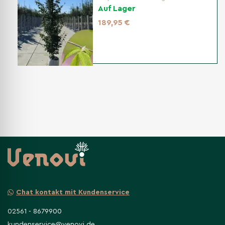
Auf Lager
189,95 €
Chat kontakt mit Kundenservice
02561 - 8679900
kundenservice@venovi.de