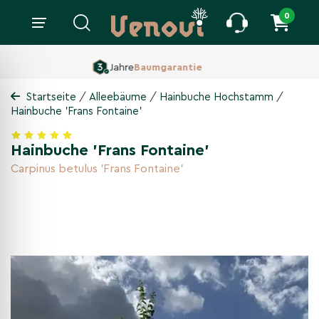
0
160 ha Baumschule,
Seit 1860
/
/
/
Startseite
Alleebäume
Hainbuche Hochstamm
Hainbuche 'Frans Fontaine'
Hainbuche 'Frans Fontaine'
Carpinus betulus 'Frans Fontaine'