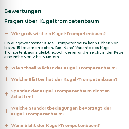
Auch in Bezug auf den Standort ist dieser Baum interessant.
Bewertungen
Catalpa bignonioides 'Nana' wächst am besten an einem
sonnigen bis halbschattigen Platz in einem gut durchlässigen
Fragen über Kugeltrompetenbaum
Boden, der nicht zu nass bleibt. Der Baum verträgt Trockenheit
und Hitze, ist jedoch weniger geeignet für windige Standorte.
Wie groß wird ein Kugel-Trompetenbaum?
Damit die Kugelform schön kompakt und vital bleibt, kann die
Ein ausgewachsener Kugel-Trompetenbaum kann Höhen von
Krone alle paar Jahre stark zurückgeschnitten werden.
bis zu 15 Metern erreichen. Die 'Nana'-Variante des Kugel-
Trompetenbaums bleibt jedoch kleiner und erreicht in der Regel
eine Höhe von 2 bis 5 Metern.
Saisoninformationen: Wie sieht
der Kugel-Trompetenbaum in
Wie schnell wächst der Kugel-Trompetenbaum?
den Jahreszeiten aus?
Welche Blätter hat der Kugel-Trompetenbaum?
Der Kugel-Trompetenbaum 'Nana' (Catalpa bignonioides
Spendet der Kugel-Trompetenbaum dichten
'Nana') verändert sein Erscheinungsbild je nach Jahreszeit. Hier
Schatten?
eine Übersicht:
Welche Standortbedingungen bevorzugt der
Kugel-Trompetenbaum?
Winter
Wann blüht der Kugel-Trompetenbaum?