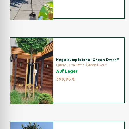
Pflanzzeit
Die beste Pflanzzeit ist im Frühjahr oder Herbst, wenn die
Temperaturen mild sind. Containerpflanzen können das
ganze Jahr über gesetzt werden.
Bodenvorbereitung
Kugelsumpfeiche 'Green Dwarf'
Quercus palustris 'Green Dwarf'
Auf Lager
Der Boden sollte nährstoffreich und gut durchlässig sein.
399,95 €
Eine Mischung aus Gartenboden und Kompost sorgt für
optimale Wachstumsbedingungen.
Pflanzabstand
Halten Sie einen Mindestabstand von 2 bis 3 Metern zu