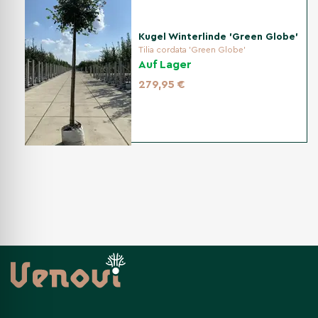
anderen Pflanzen oder Gebäuden ein, damit sich die Krone
gut entwickeln kann.
Kugel Winterlinde 'Green Globe'
Tilia cordata 'Green Globe'
Auf Lager
Bewässerung
279,95 €
Regelmäßiges Gießen ist in den ersten Wochen nach der
Pflanzung wichtig. Später ist der Baum
trockenheitsresistent und benötigt nur gelegentlich
Wasser.
Schnitt
Der Kugeltrompetenbaum Catalpa bignonioides 'Nana'
kann alle paar Jahre kräftig zurückgeschnitten werden, um
die kompakte Kugelform zu verjüngen. Ein Rückschnitt ist
besonders sinnvoll, wenn die Krone zu groß wird oder ihre
Form verliert.