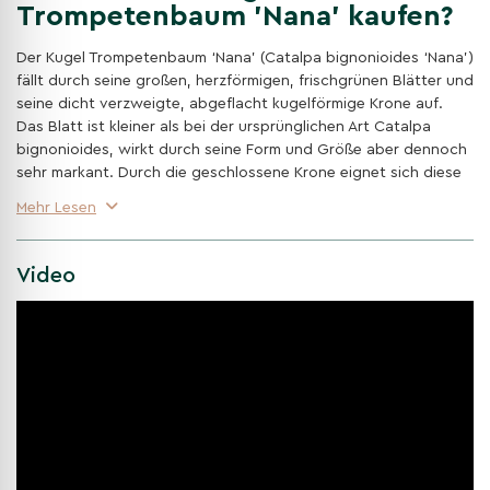
Trompetenbaum 'Nana' kaufen?
Der Kugel Trompetenbaum ‘Nana’ (Catalpa bignonioides ‘Nana’)
fällt durch seine großen, herzförmigen, frischgrünen Blätter und
seine dicht verzweigte, abgeflacht kugelförmige Krone auf.
Das Blatt ist kleiner als bei der ursprünglichen Art Catalpa
bignonioides, wirkt durch seine Form und Größe aber dennoch
sehr markant. Durch die geschlossene Krone eignet sich diese
Sorte gut, wenn ein schattiger Sitzplatz, eine geschützte
Mehr Lesen
Terrasse oder ein grüner Blickfang im Garten entstehen soll.
Video
Anders als der wilde Trompetenbaum bleibt ‘Nana’ kompakt
und entwickelt eine breit abgeflachte Kugelkrone. Die Sorte
blüht nicht und bildet keine Früchte, sodass auch die langen
Schoten der ursprünglichen Art ausbleiben. Im Herbst färbt sich
das Laub gelb bis hellgelb. Van den Berk weist darauf hin, dass
das Blatt spät im Frühjahr austreibt und relativ früh abfällt.
Catalpa bignonioides 'Nana': was