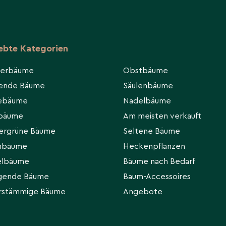
iebte Kategorien
ierbäume
Obstbäume
hende Bäume
Säulenbäume
eebäume
Nadelbäume
rbäume
Am meisten verkauft
ergrüne Bäume
Seltene Bäume
hbäume
Heckenpflanzen
elbäume
Bäume nach Bedarf
gende Bäume
Baum-Accessoires
rstämmige Bäume
Angebote