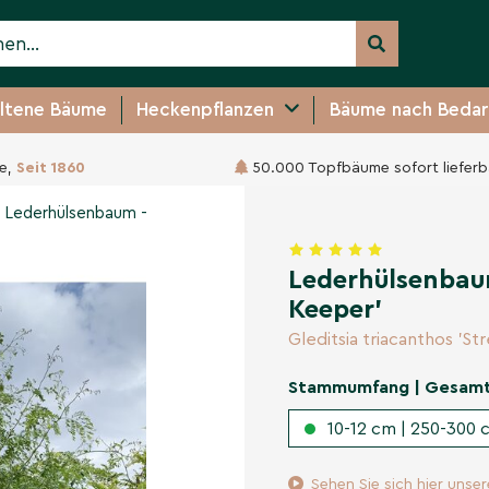
ltene Bäume
Heckenpflanzen
Bäume nach Bedar
e,
Seit 1860
50.000 Topfbäume sofort lieferb
itschie 'Street Keeper'
'
Lederhülsenbaum -
Lederhülsenbau
Keeper'
Gleditsia triacanthos 'St
Stammumfang | Gesam
10-12 cm | 250-300 c
Sehen Sie sich hier unse