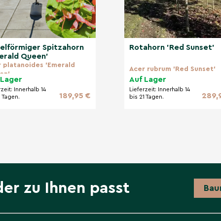
elförmiger Spitzahorn
Rotahorn 'Red Sunset'
erald Queen'
 platanoides 'Emerald
Acer rubrum 'Red Sunset'
en'
 Lager
Auf Lager
rzeit:
Innerhalb 14
Lieferzeit:
Innerhalb 14
189,95 €
289,
1 Tagen.
bis 21 Tagen.
der zu Ihnen passt
Bau