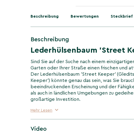
Beschreibung
Bewertungen
Steckbrief
Beschreibung
Lederhülsenbaum 'Street K
Sind Sie auf der Suche nach einem einzigartig
Garten oder Ihrer Straße einen frischen und at
Der Lederhülsenbaum 'Street Keeper' (Gleditsi
Keeper') könnte genau das sein, was Sie brauch
beeindruckenden Erscheinung und der Fähigkei
als auch in ländlichen Umgebungen zu gedeihen
großartige Investition.
Lederhülsenbaum 'Street Ke
Mehr Lesen
Hochstamm
Der Lederhülsenbaum 'Street Keeper' ist ein
Video
bedeutet, dass sein Stamm frei von Ästen ist, 