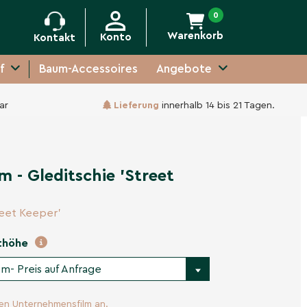
0
Warenkorb
Konto
Kontakt
f
Baum-Accessoires
Angebote
ar
Lieferung
innerhalb 14 bis 21 Tagen.
Unverbindliche Anfrage
m - Gleditschie 'Street
reet Keeper'
thöhe
m- Preis auf Anfrage
ren Unternehmensfilm an.