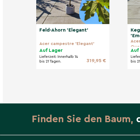
Feld-Ahorn 'Elegant'
Keg
'Em
Acer
Acer campestre 'Elegant'
Que
Auf Lager
Auf
Lieferzeit:
Innerhalb 14
Liefe
319,95 €
bis 21 Tagen.
bis 2
Finden Sie den Baum,