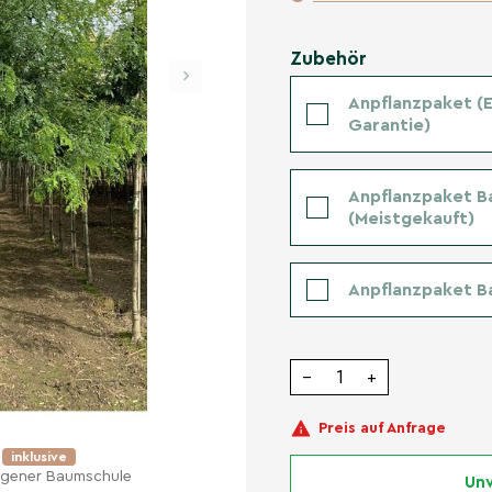
Zubehör
›
Anpflanzpaket (Er
Garantie)
Anpflanzpaket B
(Meistgekauft)
Anpflanzpaket B
−
+
Preis auf Anfrage
e
inklusive
eigener Baumschule
Unv