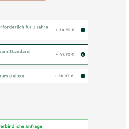
forderlich für 3 Jahre
+ 34,92 €
aum Standard
+ 49,92 €
aum Deluxe
+ 58,87 €
erbindliche Anfrage