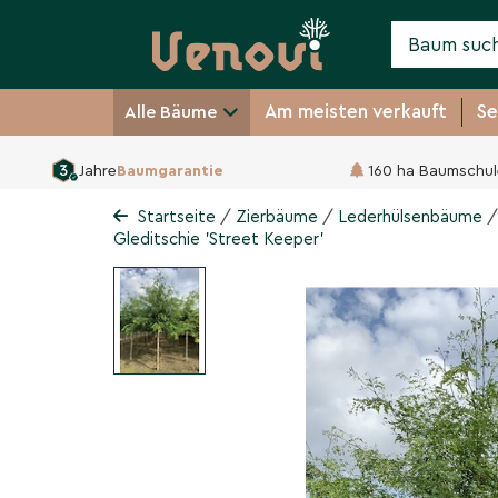
Am meisten verkauft
Se
Alle Bäume
Jahre
Baumgarantie
160 ha Baumschul
Lederhülsenbaum - Gled
Gleditsia triacanthos 'Street Keeper
/
/
/
Startseite
Zierbäume
Lederhülsenbäume
Gleditschie 'Street Keeper'