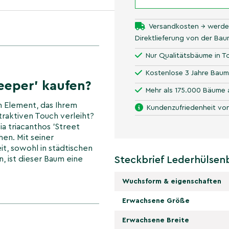
Versandkosten → werde
Direktlieferung von der Ba
Nur Qualitätsbäume in To
Kostenlose 3 Jahre Baum
eeper' kaufen?
Mehr als 175.000 Bäume 
en Element, das Ihrem
Kundenzufriedenheit von
traktiven Touch verleiht?
a triacanthos 'Street
en. Mit seiner
t, sowohl in städtischen
, ist dieser Baum eine
Steckbrief Lederhülsen
Wuchsform & eigenschaften
eper' als
Erwachsene Größe
 Hochstamm, was
Erwachsene Breite
bis er eine bestimmte