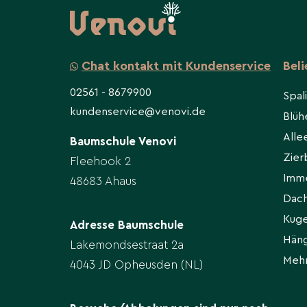
Chat kontakt mit Kundenservice
Bel
02561 - 8679900
Spal
kundenservice@venovi.de
Blü
All
Baumschule Venovi
Zie
Fleehook 2
Imm
48683 Ahaus
Dac
Kug
Adresse Baumschule
Hän
Lakemondsestraat 2a
Meh
4043 JD Opheusden (NL)