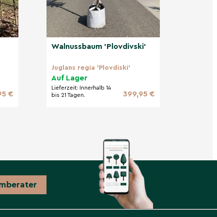
Walnussbaum 'Plovdivski'
Juglans regia 'Plovdiski'
Auf Lager
Lieferzeit:
Innerhalb 14
95 €
399,95 €
bis 21 Tagen.
mberater