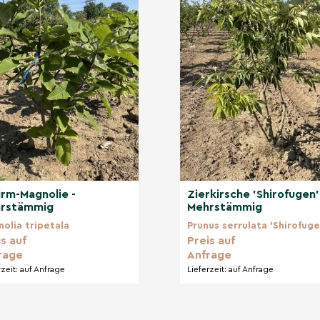
ür warme Akzente,
inde wieder dominiert.
hrstämmige
ung, um Ihre Mehrstämmige
des Wachstum zu fördern.
irm-Magnolie -
Zierkirsche 'Shirofugen'
rstämmig
Mehrstämmig
iert die Purpurfärbung.
olia tripetala
Prunus serrulata 'Shirofuge
andig-lehmige Böden
s auf
Preis auf
denverdichtung
rage
Anfrage
rzeit:
auf Anfrage
Lieferzeit:
auf Anfrage