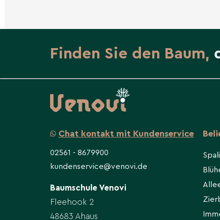
Im Frühjahr oder Herbst bei frostfreiem Bod
Containerware außerhalb von Hitze- und Fro
möglich.
Finden Sie den Baum,
Bodenvorbereitung
Boden tiefgründig lockern; bei schweren Bö
Sand/Kies verbessern. Eine Mulchschicht häl
flache Wurzelsystem und fördert das Boden
Chat kontakt mit Kundenservice
Bel
Pflanzabstand
02561 - 8679900
Spal
Halten Sie einen Mindestabstand von 3 bis 
kundenservice@venovi.de
Blü
Pflanzen oder Gebäuden ein, damit sich die 
kann.
All
Baumschule Venovi
Zie
Fleehook 2
Imm
48683 Ahaus
Bewässerung