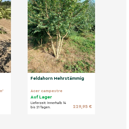
Feldahorn Mehrstämmig
n'
Acer campestre
Auf Lager
Lieferzeit:
Innerhalb 14
229,95 €
bis 21 Tagen.