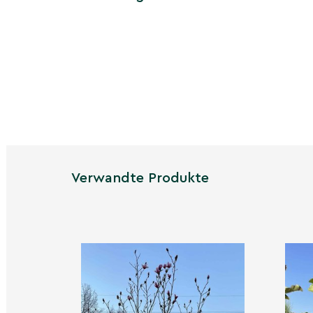
Winter
Weiße, abblätternde Rinde und feine, teil
zeichnen eine grafische Mehrstamm-Silhouett
Frühling
Frühe Kätzchenblüte; Austrieb in dunklem Pu
lebhafter Saisonstart mit starkem Farbkontra
Verwandte Produkte
Sommer
Dunkles, purpurgrünes Laub bildet ein licht
spendet angenehmen, luftigen Schatten; d
bleibt klar erkennbar.
Herbst