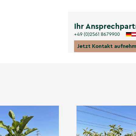
s überhängende Zweige
Ihr Ansprechpart
e im laubfreien Garten.
+49 (0)2561 8679900
Jetzt Kontakt aufneh
rpur bis Purpurgrün –
st zur Rinde.
es Kronendach und
ie Mehrstamm-Form