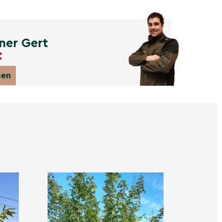
ner Gert
men