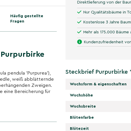
Direktlieferung von der Ba
Nur Qualitätsbäume in To
Häufig gestellte
Fragen
Kostenlose 3 Jahre Baum
Mehr als 175.000 Bäume 
Kundenzufriedenheit von
Purpurbirke
Steckbrief Purpurbirke 
la pendula 'Purpurea'),
 edle, weiß abblätternde
Wuchsform & eigenschaften
 überhängenden Zweigen.
e eine Bereicherung für
Wuchshöhe
Wuchsbreite
unkel purpurrotem bis
Blütenfarbe
ühjahr setzen zusätzliche
Blütezeit