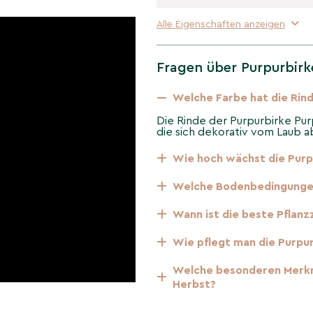
Alle Eigenschaften anzeigen
ängender Verzweigung –
irkt als moderner Solitär.
Fragen über Purpurbirk
, frischen Böden; windfest
Welche Farbe hat die Rin
ert die intensivste
Die Rinde der Purpurbirke Purp
die sich dekorativ vom Laub 
ßrinde und der
Wie hoch wächst die Purp
ke 'Purpurea' ein
turnahe Pflanzungen.
Welche Bodenbedingungen
Wann ist die beste Pflanz
erändert sich
rke 'Purpurea'
Wie pflegt man die Purpu
Welche besonderen Merkma
Herbst?
e, frühe Kätzchen, dunkles
aspekt.