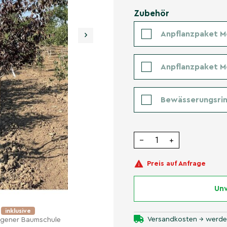
Zubehör
›
Anpflanzpaket M
Anpflanzpaket 
Bewässerungsrin
−
+
Preis auf Anfrage
Unv
e
inklusive
Versandkosten → werde
eigener Baumschule