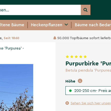
ltene Bäume
Heckenpflanzen
Bäume nach Bedar
e,
Seit 1860
50.000 Topfbäume sofort lieferb
 - Mehrstämmig
ke 'Purpurea' -
Purpurbirke 'Pu
Betula pendula 'Purpurea
Höhe
200-250 cm- Preis a
Sehen Sie sich hier unse