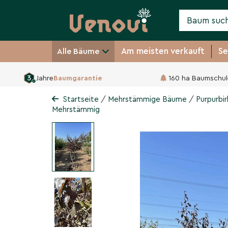
Am meisten verkauft
Se
Alle Bäume
Jahre
Baumgarantie
160 ha Baumschul
Purpurbirke 'Purpurea'
Betula pendula 'Purpurea'
/
/
Startseite
Mehrstämmige Bäume
Purpurbir
Mehrstämmig