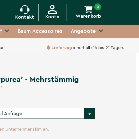
0
Warenkorb
Konto
Kontakt
f
Baum-Accessoires
Angebote
ar
Lieferung
innerhalb 14 bis 21 Tagen.
Unverbindliche Anfrage
rpurea' - Mehrstämmig
'
uf Anfrage
ren Unternehmensfilm an.