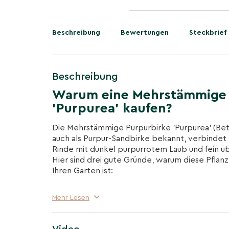
Beschreibung
Bewertungen
Steckbrief
Beschreibung
Warum eine Mehrstämmige 
'Purpurea' kaufen?
Die Mehrstämmige Purpurbirke 'Purpurea' (Betu
auch als Purpur-Sandbirke bekannt, verbindet
Rinde mit dunkel purpurrotem Laub und fein
Hier sind drei gute Gründe, warum diese Pflanz
Ihren Garten ist:
Weißrindiger Blickfang mit Purpurlaub
Mehr Lesen
Kontrast aus heller, dekorativer Rinde und d
purpurgrünem Laub; zierende Kätzchen im Fr
Akzente.