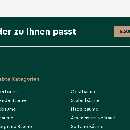
en pflanzen;
stspitzen ebenfalls
der zu Ihnen passt
Bau
den Drainage mit
t Feuchte, schützt das
leben.
iebte Kategorien
ierbäume
Obstbäume
5 Metern zu anderen
hende Bäume
Säulenbäume
Krone optimal entfalten
eebäume
Nadelbäume
rbäume
Am meisten verkauft
ergrüne Bäume
Seltene Bäume