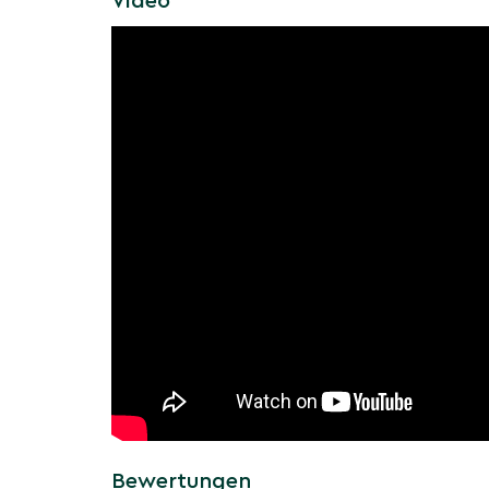
Video
Elegante Mehrstamm-Silhouette
Lichtes Kronendach mit feiner, teils überh
schafft freundlichen, luftigen Schatten und w
Anspruchslos & standorttolerant
Sonnig bis halbschattig auf gut durchlässigen
und insgesamt pflegeleicht. Volle Sonne förd
Laubfärbung.
Mit ihrem purpurnen Laub, der markanten Wei
skulpturalen Mehrstamm-Form ist die Purpurbir
charakterstarker Blickfang für moderne wie na
Saisoninformationen: Wie v
die Mehrstämmige Purpurbi
im Jahresverlauf?
Im Jahreslauf besticht sie durch zierende Rind
Sommerlaub und einen klaren Herbst-/Winter
Bewertungen