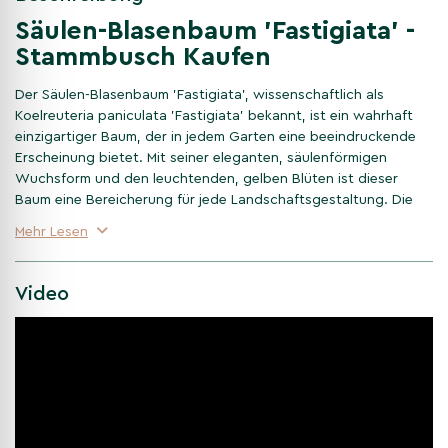
Säulen-Blasenbaum 'Fastigiata' -
Stammbusch Kaufen
Der Säulen-Blasenbaum 'Fastigiata', wissenschaftlich als
Koelreuteria paniculata 'Fastigiata' bekannt, ist ein wahrhaft
einzigartiger Baum, der in jedem Garten eine beeindruckende
Erscheinung bietet. Mit seiner eleganten, säulenförmigen
Wuchsform und den leuchtenden, gelben Blüten ist dieser
Baum eine Bereicherung für jede Landschaftsgestaltung. Die
dekorativen Eigenschaften des Säulen-Blasenbaums
Mehr Lesen
kombinieren Schönheit und Anpassungsfähigkeit, wodurch er
ideal für diverse Gartenstile geeignet ist.
Video
Eigenschaften des Koelreuteria
paniculata 'Fastigiata'
Der Koelreuteria paniculata 'Fastigiata' ist bekannt für seine
säulenförmige Krone, die ihm ein schlankes und aufrechtes
Erscheinungsbild verleiht. Er erreicht eine Höhe von etwa 6 bis