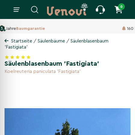
0
160 ha Baumschule,
Seit 1860
/
/
Startseite
Säulenbäume
Säulenblasenbaum
'Fastigiata'
Säulenblasenbaum 'Fastigiata'
Koelreuteria paniculata 'Fastigiata'