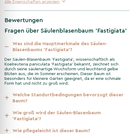
Alle Eigenschaften anzeigen
Der Säulen-Blasenbaum 'Fastigiata' ist ein pflegeleichter Baum,
der in voller Sonne oder im Halbschatten gedeiht. Er bevorzugt
gut durchlässigen, fruchtbaren Boden, ist aber
Bewertungen
anpassungsfähig an verschiedene Bodenarten. Regelmäßiges
Gießen nach dem Pflanzen fördert das Wachstum. Ein
Fragen über Säulenblasenbaum 'Fastigiata'
Rückschnitt ist in der Regel nicht notwendig, kann aber
durchgeführt werden, um die Form zu erhalten oder zu
Was sind die Hauptmerkmale des Säulen-
korrigieren.
Blasenbaums 'Fastigiata'?
Der Säulen-Blasenbaum 'Fastigiata', wissenschaftlich als
Pflanzung und Pflege des
Koelreuteria paniculata 'Fastigiata' bekannt, zeichnet sich
durch seine säulenartige Wuchsform und leuchtend gelbe
Koelreuteria paniculata
Blüten aus, die im Sommer erscheinen. Dieser Baum ist
'Fastigiata'
besonders für kleinere Gärten geeignet, da er eine schmale
Form hat und nicht zu groß wird.
Die Pflanzung des Säulen-Blasenbaums 'Fastigiata' erfordert
Welche Standortbedingungen bevorzugt dieser
einen sonnigen bis halbschattigen Standort und ausreichend
Baum?
Raum, um seine charakteristische Form zu entwickeln. Er
bevorzugt gut durchlässigen, fruchtbaren Boden. Nach dem
Wie groß wird der Säulen-Blasenbaum
Einpflanzen ist es wichtig, den Baum regelmäßig zu wässern,
'Fastigiata'?
um ein gutes Anwachsen zu gewährleisten. Der Koelreuteria
paniculata 'Fastigiata' ist insgesamt pflegeleicht und bedarf
Wie pflegeleicht ist dieser Baum?