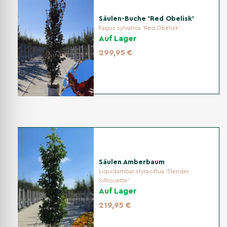
Säulen-Buche 'Red Obelisk'
Fagus sylvatica 'Red Obelisk'
Auf Lager
299,95 €
Säulen Amberbaum
Liquidambar styraciflua 'Slender
Silhouette'
Auf Lager
219,95 €