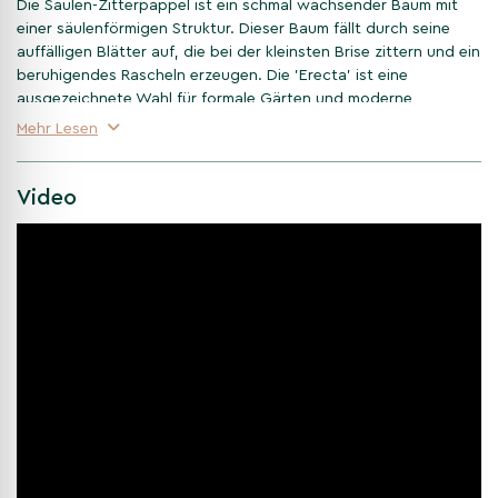
Die Säulen-Zitterpappel ist ein schmal wachsender Baum mit
einer säulenförmigen Struktur. Dieser Baum fällt durch seine
auffälligen Blätter auf, die bei der kleinsten Brise zittern und ein
beruhigendes Rascheln erzeugen. Die 'Erecta' ist eine
ausgezeichnete Wahl für formale Gärten und moderne
Landschaften, wo sie Akzente setzt, ohne viel Platz zu
Mehr Lesen
beanspruchen.
Video
Der ideale Standort für Populus
tremula 'Erecta'
Die Säulen-Zitterpappel gedeiht am besten an einem sonnigen
oder leicht schattigen Standort. Sie bevorzugt feuchten, gut
durchlässigen Boden, kann jedoch auch an trockeneren
Standorten überleben. Der Baum eignet sich besonders für
Gärten mit begrenztem Platz dank seines schlanken Wuchses.
Charakteristische Blätter und
Struktur der Säulen-Zitterpappel