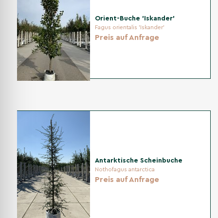
weiteren Kategorien
Orient-Buche 'Iskander'
Fagus orientalis 'Iskander'
Andere Kategorien
Preis auf Anfrage
Am meisten verkauft
Zierbäume
Säulenbäume
Bäume nach bedarf
Antarktische Scheinbuche
Nothofagus antarctica
Preis auf Anfrage