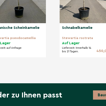
ehrstämmigen
anische Scheinkamelie
Schnabelkamelie
g, um Ihren
 zu pflanzen und sein
wartia pseudocamellia
Stewartia rostrata
 Lager
Auf Lager
rzeit:
auf Anfrage
Lieferzeit:
Innerhalb 14
450,
bis 21 Tagen.
hützt. Bevorzugt
he bis feuchte Böden mit
den (Chlorosegefahr);
der zu Ihnen passt
Bau
en pflanzen;