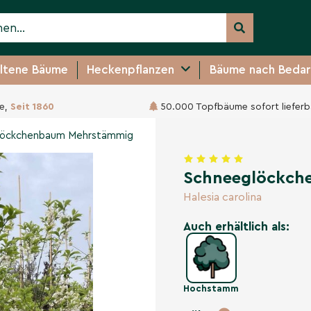
ltene Bäume
Heckenpflanzen
Bäume nach Bedar
e,
Seit 1860
50.000 Topfbäume sofort lieferb
 Mehrstämmig
öckchenbaum Mehrstämmig
Schneeglöckch
Halesia carolina
Auch erhältlich als:
Hochstamm