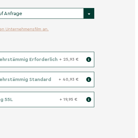
uf Anfrage
ren Unternehmensfilm an.
ehrstämmig Erforderlich
+ 25,93 €
Mehrstämmig Standard
+ 40,93 €
g 55L
+ 19,95 €