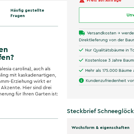
Preis auf Anfrage
Häufig gestellte
Unv
Fragen
Versandkosten → werde
Direktlieferung von der Ba
en
Nur Qualitätsbäume in To
fen?
Kostenlose 3 Jahre Baum
ia carolina), auch als
Mehr als 175.000 Bäume 
hling mit kaskadenartigen,
Kundenzufriedenheit von
amm-Erziehung wirkt er
 Akzente. Hier sind drei
rung für Ihren Garten ist:
Steckbrief Schneeglö
ten in Büscheln – oft
d sehr elegant.
Wuchsform & eigenschaften
e