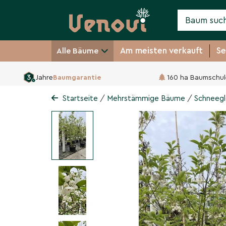
Am meisten verkauft
Se
Alle Bäume
Jahre
Baumgarantie
160 ha Baumschul
Schneeglöckchenbaum
Halesia carolina
/
/
Startseite
Mehrstämmige Bäume
Schneegl