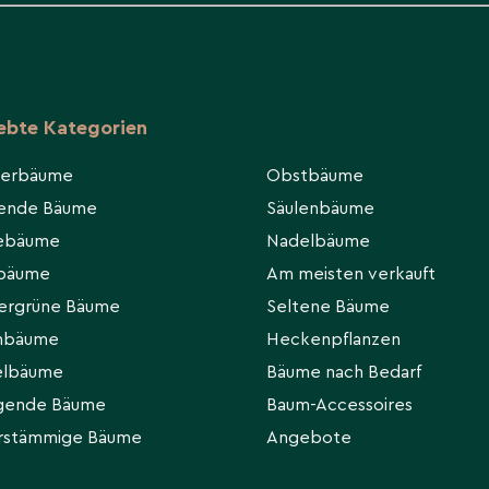
stphasen ebenfalls
iebte Kategorien
/Rindenkompost
, um den pH leicht
ierbäume
Obstbäume
e mit Sand/Kies
hende Bäume
Säulenbäume
en Wurzelbereich.
eebäume
Nadelbäume
rbäume
Am meisten verkauft
ergrüne Bäume
Seltene Bäume
4 Metern zu anderen
hbäume
Heckenpflanzen
Krone optimal entfalten
elbäume
Bäume nach Bedarf
gende Bäume
Baum-Accessoires
rstämmige Bäume
Angebote