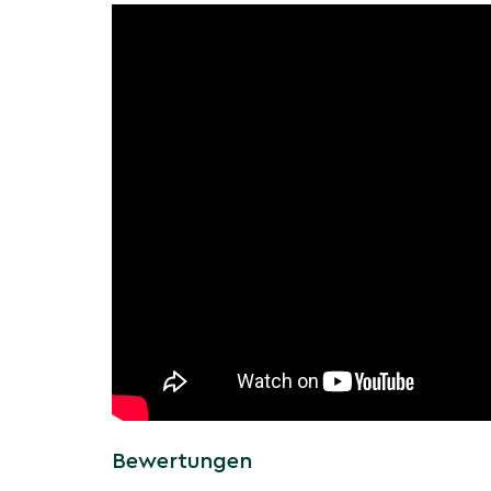
Mehrere Stämme tragen eine natürliche, luf
vierflügelige Zierfrüchte verlängern den Sai
Edler Woodland-Charakter
Bevorzugt humose, leicht saure, gleichmäßig
sonnigen bis halbschattigen, geschützten Plä
naturnahe, hochwertige Pflanzungen.
Mit glöckchenreicher Blüte, dekorativen Früc
Mehrstamm-Architektur ist der Schneeglöckc
Solitär für Hof, Vorgarten und Staudenrahmung
Saisoninformationen: Wie v
der Mehrstämmige Schnee
im Jahresverlauf?
Jahresakzente: Frühlingsglocken, sattes Somm
gelbe Herbsttöne und eine klare Winterstrukt
Bewertungen
Winter