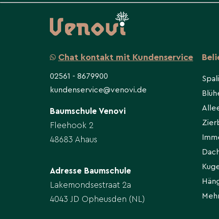
Containerware außerhalb von Hitze- und Fro
möglich.
Bodenvorbereitung
Chat kontakt mit Kundenservice
Bel
Boden tiefgründig lockern; reichlich Laub-
02561 - 8679900
einarbeiten oder Rhododendronerde nutzen
Spal
sauer zu halten. In schweren Böden Drainag
kundenservice@venovi.de
Blü
verbessern; Mulch hält Feuchte und kühlt d
All
Baumschule Venovi
Zie
Fleehook 2
Pflanzabstand
Imm
48683 Ahaus
Halten Sie einen Mindestabstand von 3 bis 
Dac
Pflanzen oder Gebäuden ein, damit sich die 
Kug
Adresse Baumschule
kann.
Hän
Lakemondsestraat 2a
Meh
4043 JD Opheusden (NL)
Bewässerung