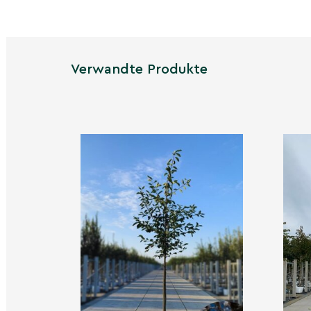
Fein verästelte Mehrstamm-Silhouette setzt
helle Rinde und Knospen sind gut erkennbar.
Verwandte Produkte
Frühling
Ab April/Mai reiche, weiße Glockenblüte; fri
Laubaustrieb füllt die Krone.
Sommer
Dichtes, gesundes Laub spendet leichten Sch
Früchte entwickeln sich und bleiben lange d
Herbst
Warme Gelb- bis Goldtöne im Laub; Früchte 
Akzente, danach wieder klare Winterstruktu