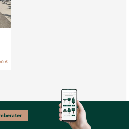
00 €
mberater