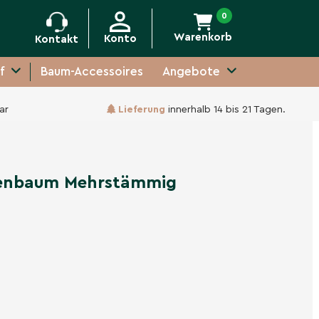
0
Warenkorb
Konto
Kontakt
f
Baum-Accessoires
Angebote
ar
Lieferung
innerhalb 14 bis 21 Tagen.
Unverbindliche Anfrage
enbaum Mehrstämmig