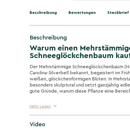
Beschreibung
Bewertungen
Steckbrief
Beschreibung
Warum einen Mehrstämmig
Schneeglöckchenbaum kau
Der Mehrstämmige Schneeglöckchenbaum (Hales
Carolina-Silverbell bekannt, begeistert im Frü
weißen, glöckchenförmigen Blüten. In Mehrst
besonders skulptural und setzt ganzjährig edle
gute Gründe, warum diese Pflanze eine Bereiche
Frühlingsflor wie Schneeglöckchen
Mehr Lesen
Ab April/Mai zahlreiche, weiße, glockige Blü
zeitgleich mit dem Austrieb; zart duftend un
Video
Feine Mehrstamm-Silhouette & Zierfrücht