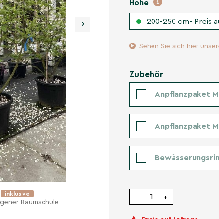
Höhe
200-250 cm- Preis a
›
Sehen Sie sich hier unse
Zubehör
Anpflanzpaket M
Anpflanzpaket 
Bewässerungsrin
e
inklusive
−
+
eigener Baumschule