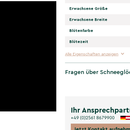
tig-aufgebaute Krone;
sonwert bis in den Herbst.
Erwachsene Größe
Erwachsene Breite
 frische Böden an
Blütenfarbe
tzen – ideal für
Blütezeit
hten und eleganter
Alle Eigenschaften anzeigen
henbaum ein Premium-
en.
Fragen über Schneeglo
erändert sich
glöckchenbaum
ergrün, zierende Früchte,
Ihr Ansprechpart
ur.
+49 (0)2561 8679900
Jetzt Kontakt aufneh