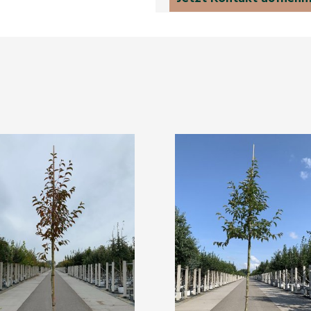
 grafische Akzente;
scher, mittelgrüner
atten; vierflügelige
ekorativ.
setzen zusätzliche
r.