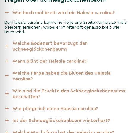
gleichbleibenden Feuchtigkeit. Der optimale pH-Wert liegt
zwischen 5 und 6. Der Baum ist gut frosthart und
Wie hoch und breit wird ein Halesia carolina?
außergewöhnlich krankheitsresistent.
Der Halesia carolina kann eine Höhe und Breite von bis zu 4 bis
6 Metern erreichen, wobei er im Alter oft genauso breit wie
hoch wird.
Verwendung im Garten
Welche Bodenart bevorzugt der
Als Solitär oder Ziergehölz eignet sich der Halesia carolina
Schneeglöckchenbaum?
hervorragend für Parks und Gärten. Seine spektakuläre Blüten-
und Herbstfärbung macht ihn zu einem Highlight in jeder
Wann blüht der Halesia carolina?
Gartengestaltung. Der Baum ist auch eine ausgezeichnete
Wahl für dicht bepflanzte Bereiche, da er Wind und Frost gut
Welche Farbe haben die Blüten des Halesia
standhält und nicht giftig für Menschen und Tiere ist.
carolina?
Wie sind die Früchte des Schneeglöckchenbaums
Nicht gefunden, was Sie gesucht
beschaffen?
haben? Entdecken Sie unsere
Wie pflege ich einen Halesia carolina?
weiteren Kategorien
Ist der Schneeglöckchenbaum winterhart?
Andere Kategorien
Alleebäume
Welche Wuchsform hat der Halesia carolina?