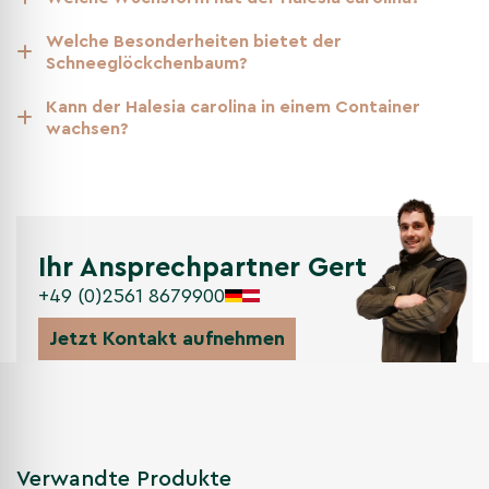
Zierbäume
Welche Besonderheiten bietet der
Blühende Bäume
Schneeglöckchenbaum?
Bäume für kleine Gärten
Kann der Halesia carolina in einem Container
wachsen?
Ihr Ansprechpartner Gert
+49 (0)2561 8679900
Jetzt Kontakt aufnehmen
Verwandte Produkte