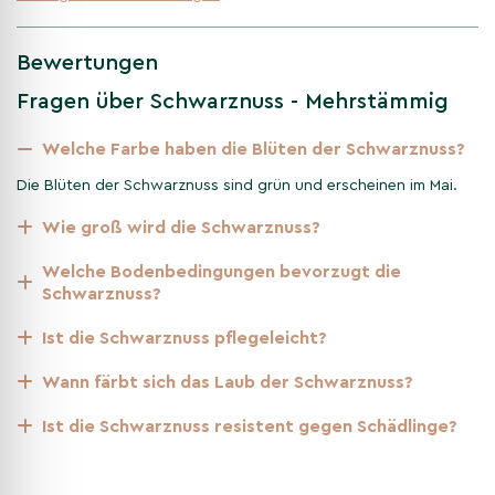
Frühling
Bewertungen
Im Mai grünliche Blüten; gleichzeitig treibt das gefiederte
Fragen über Schwarznuss - Mehrstämmig
Laub frisch und vital aus.
Welche Farbe haben die Blüten der Schwarznuss?
Sommer
Die Blüten der Schwarznuss sind grün und erscheinen im Mai.
Dichtes, gesundes Laub spendet angenehmen, leichten
Wie groß wird die Schwarznuss?
Schatten; Nüsse entwickeln sich.
Welche Bodenbedingungen bevorzugt die
Schwarznuss?
Herbst
Ist die Schwarznuss pflegeleicht?
Gelbe Laubfärbung; essbare Nüsse reifen und bringen
Wann färbt sich das Laub der Schwarznuss?
zusätzlichen Nutz- und Zierwert.
Ist die Schwarznuss resistent gegen Schädlinge?
Pflanzanleitung für die
Mehrstämmige Schwarznuss