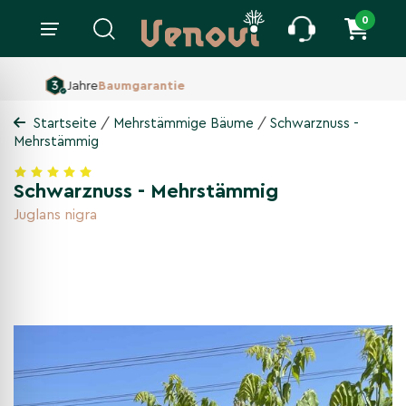
0
160 ha Baumschule,
Seit 1860
/
/
Startseite
Mehrstämmige Bäume
Schwarznuss -
Mehrstämmig
Schwarznuss - Mehrstämmig
Juglans nigra