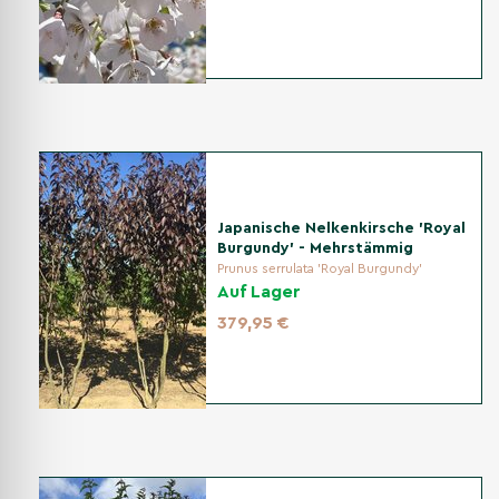
Boden tiefgründig lockern; reifen Kompost einarbeiten. In
schweren Böden die Drainage mit Sand/Kies verbessern;
eine Mulchschicht hält Feuchte und schützt das
Wurzelsystem.
Pflanzabstand
Halten Sie einen Mindestabstand von 5 bis 8 Metern zu
Japanische Nelkenkirsche 'Royal
anderen Pflanzen oder Gebäuden ein, damit sich die
Burgundy' - Mehrstämmig
ausladende Krone optimal entfalten kann.
Prunus serrulata 'Royal Burgundy'
Auf Lager
379,95 €
Bewässerung
In der Anwachsphase gleichmäßig feucht halten. Später
trockenheitsbedingt zusätzlich wässern; besonders in
längeren Hitzeperioden tiefgründig versorgen.