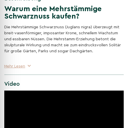
Warum eine Mehrstämmige
Schwarznuss kaufen?
Die Mehrstämmige Schwarznuss (Juglans nigra) überzeugt mit
breit-vasenförmiger, imposanter Krone, schnellem Wachstum
und essbaren Nüssen. Die Mehrstamm-Erziehung betont die
skulpturale Wirkung und macht sie zum eindrucksvollen Solitär
für große Gärten, Parks und sogar Dachgärten.
Breit-vasenförmige, formschöne Krone
Mehr Lesen
Weit ausladender, harmonischer Aufbau mit freundlichem,
lichtem Schatten – ideal als prägnanter Blickfang mit
Raumwirkung.
Video
Pflegeleicht & standorttolerant
Wächst in allen Bodentypen, bevorzugt gut durchlässige
Standorte; sonnig bis halbschattig und winterhart bis ca. –
20 °C – insgesamt robust und zuverlässig.
Herbstgelb & essbare Nüsse
Im Herbst leuchtend gelbe Laubfärbung; reifende, essbare