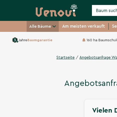
Am meisten verkauft
Se
Alle Bäume
Jahre
Baumgarantie
160 ha Baumschul
/
Startseite
Angebotsanfrage Wa
Angebotsanf
Vielen 