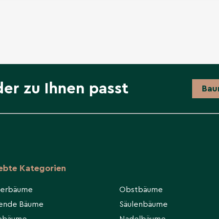
der zu Ihnen passt
Bau
iebte Kategorien
ierbäume
Obstbäume
hende Bäume
Säulenbäume