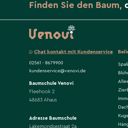
Finden Sie den Baum,
Chat kontakt mit Kundenservice
Bel
02561 - 8679900
Spal
kundenservice@venovi.de
Blü
All
Baumschule Venovi
Zie
Fleehook 2
Imm
48683 Ahaus
Dac
Kug
Adresse Baumschule
Hän
Lakemondsestraat 2a