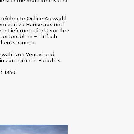
 Sie sich die mühsame Suche
gezeichnete Online-Auswahl
em von zu Hause aus und
r Lieferung direkt vor Ihre
sportproblem – einfach
nd entspannen.
uswahl von Venovi und
lin zum grünen Paradies.
t 1860