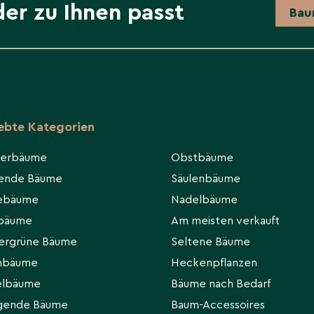
der zu Ihnen passt
Bau
iebte Kategorien
ierbäume
Obstbäume
hende Bäume
Säulenbäume
eebäume
Nadelbäume
rbäume
Am meisten verkauft
ergrüne Bäume
Seltene Bäume
hbäume
Heckenpflanzen
elbäume
Bäume nach Bedarf
gende Bäume
Baum-Accessoires