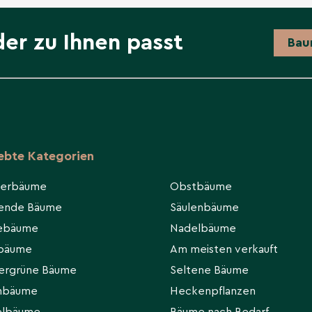
der zu Ihnen passt
Bau
iebte Kategorien
ierbäume
Obstbäume
hende Bäume
Säulenbäume
eebäume
Nadelbäume
rbäume
Am meisten verkauft
ergrüne Bäume
Seltene Bäume
hbäume
Heckenpflanzen