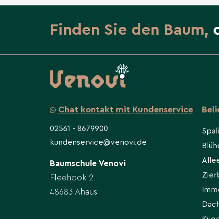
Finden Sie den Baum,
Chat kontakt mit Kundenservice
Bel
02561 - 8679900
Spal
kundenservice@venovi.de
Blü
All
Baumschule Venovi
Zie
Fleehook 2
Imm
48683 Ahaus
Dac