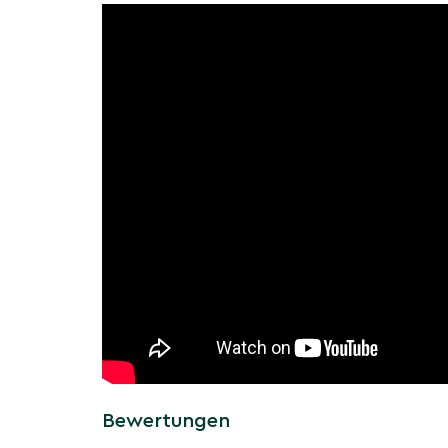
Eberesche 'Schouten': Ein 
Baum für alle Gartengröße
Mit einer Höhe von etwa 5-7 Metern und einer 
Metern ist die Eberesche 'Schouten' perfekt f
kompakter Wuchs macht sie zu einer hervorra
Gärten oder städtische Gärten.
Unterschiede zur üblichen
anderen Sorbus-Sorten
Die Eberesche 'Schouten' unterscheidet sich
Eberesche und anderen Sorbus-Sorten durch ih
Beeren. Während die meisten anderen Eberes
orangefarbene Beeren tragen, sticht die 'Scho
gelben Früchten hervor.
Sorbus arnoldiana 'Schoute
pflegeleicht
Die Eberesche 'Schouten' ist sowohl robust als
Bewertungen
kann in den meisten Bodenarten gedeihen und i