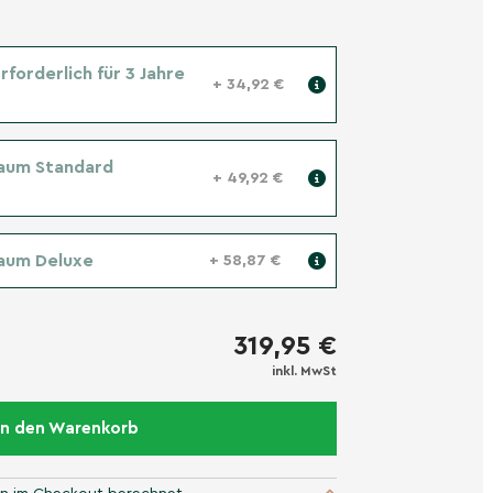
forderlich für 3 Jahre
+ 34,92 €
aum Standard
+ 49,92 €
aum Deluxe
+ 58,87 €
319,95 €
inkl. MwSt
In den Warenkorb