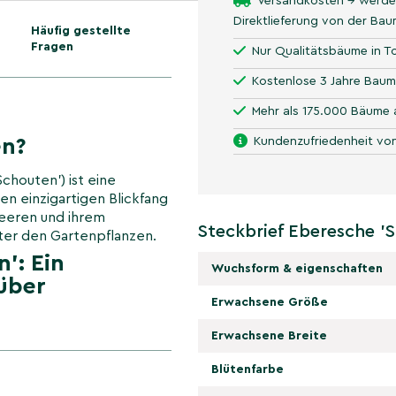
Versandkosten → werde
Direktlieferung von der Ba
Häufig gestellte
Fragen
Nur Qualitätsbäume in To
Kostenlose 3 Jahre Baum
Mehr als 175.000 Bäume 
en?
Kundenzufriedenheit von
chouten') ist eine
en einzigartigen Blickfang
Beeren und ihrem
Steckbrief Eberesche '
ter den Gartenpflanzen.
': Ein
Wuchsform & eigenschaften
 über
Erwachsene Größe
sche 'Schouten' ein
Erwachsene Breite
 Blüten im Frühjahr machen
 Beeren, die einen
Blütenfarbe
en.