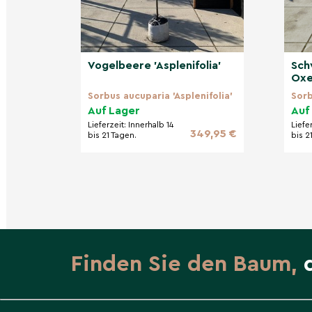
Vogelbeere 'Asplenifolia'
Sch
Oxe
Sorbus aucuparia 'Asplenifolia'
Sorb
Auf Lager
Auf
Lieferzeit:
Innerhalb 14
Liefe
349,95 €
bis 21 Tagen.
bis 2
Finden Sie den Baum,