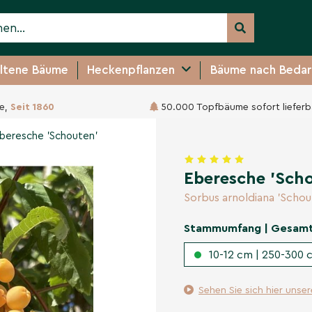
ltene Bäume
Heckenpflanzen
Bäume nach Bedar
e,
Seit 1860
50.000 Topfbäume sofort lieferb
319,95 €
beresche 'Schouten'
Eberesche 'Sch
Sorbus arnoldiana 'Schou
Stammumfang | Gesam
10-12 cm | 250-300 c
Sehen Sie sich hier unse