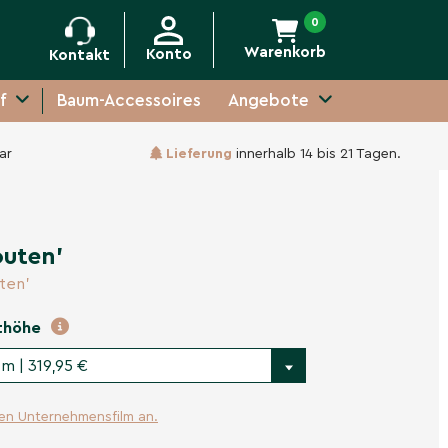
0
Warenkorb
Konto
Kontakt
f
Baum-Accessoires
Angebote
ar
Lieferung
innerhalb 14 bis 21 Tagen.
-
+
In den Warenkorb
outen'
ten'
thöhe
m | 319,95 €
ren Unternehmensfilm an.