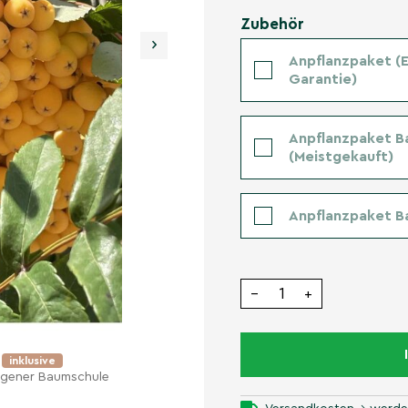
Zubehör
›
Anpflanzpaket (Er
Garantie)
Anpflanzpaket B
(Meistgekauft)
Anpflanzpaket B
−
+
e
inklusive
eigener Baumschule