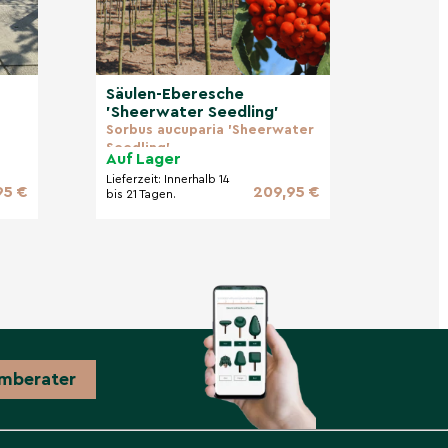
Säulen-Eberesche
'Sheerwater Seedling'
Sorbus aucuparia 'Sheerwater
Seedling'
Auf Lager
Lieferzeit:
Innerhalb 14
95 €
209,95 €
bis 21 Tagen.
mberater