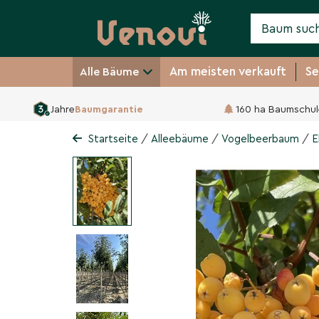
Am meisten verkauft
Se
Alle Bäume
Jahre
Baumgarantie
160 ha Baumschul
Eberesche 'Schouten'
Sorbus arnoldiana 'Schouten'
/
/
/
Startseite
Alleebäume
Vogelbeerbaum
E