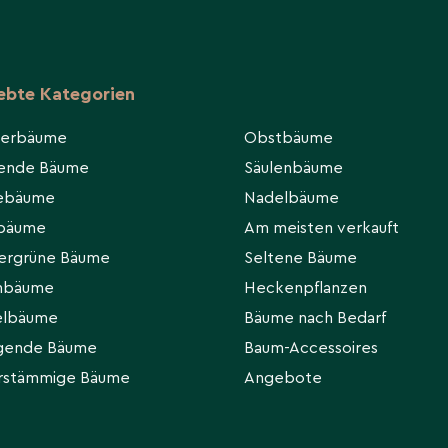
iebte Kategorien
ierbäume
Obstbäume
hende Bäume
Säulenbäume
eebäume
Nadelbäume
rbäume
Am meisten verkauft
ergrüne Bäume
Seltene Bäume
hbäume
Heckenpflanzen
elbäume
Bäume nach Bedarf
gende Bäume
Baum-Accessoires
rstämmige Bäume
Angebote