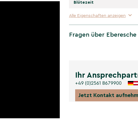
platzsparender
Blütezeit
n
Alle Eigenschaften anzeigen
Breite von nur 2-4
ür Gärten jeder Größe. Ihr
Fragen über Eberesche
genden Wahl für kleinere
 Eberesche und
 von der gewöhnlichen
Ihr Ansprechpart
re einzigartigen, gelben
+49 (0)2561 8679900
chen rote oder
uten' mit ihren leuchtend
Jetzt Kontakt aufneh
n': Robust und
 auch pflegeleicht. Sie
st relativ tolerant