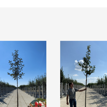
Ihre Frosthärte macht sie
eren Regionen.
aradies für
ind eine wichtige
en insbesondere im Herbst
e Beeren gerne fressen.
': Ein
lben Beeren und ihrer
Schouten' ein echter
nfrohes Highlight und