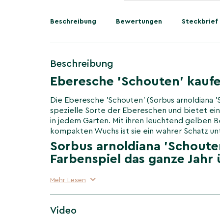
Beschreibung
Bewertungen
Steckbrief
Beschreibung
Eberesche 'Schouten' kauf
Die Eberesche 'Schouten' (Sorbus arnoldiana 'S
spezielle Sorte der Ebereschen und bietet ein
in jedem Garten. Mit ihren leuchtend gelben 
kompakten Wuchs ist sie ein wahrer Schatz un
Sorbus arnoldiana 'Schouten
Farbenspiel das ganze Jahr
Vom Frühjahr bis zum Herbst bietet die Ebere
Mehr Lesen
einzigartiges Farbenspiel. Ihre zarten, weißen
im Herbst Platz für auffällige, leuchtend gelbe
schönen Kontrast zum dunkelgrünen Laub bild
Video