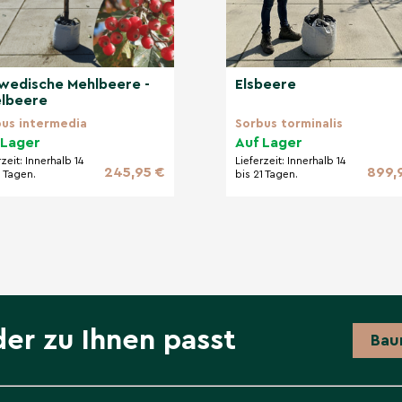
wedische Mehlbeere -
Elsbeere
lbeere
us intermedia
Sorbus torminalis
 Lager
Auf Lager
rzeit:
Innerhalb 14
Lieferzeit:
Innerhalb 14
245,95 €
899,
1 Tagen.
bis 21 Tagen.
der zu Ihnen passt
Bau