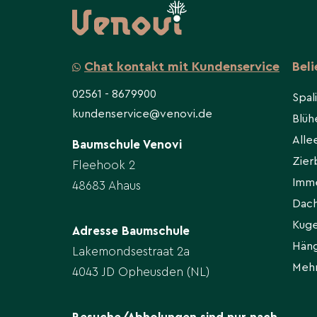
Chat kontakt mit Kundenservice
Bel
02561 - 8679900
Spal
kundenservice@venovi.de
Blü
All
Baumschule Venovi
Zie
Fleehook 2
Imm
48683 Ahaus
Dac
Kug
Adresse Baumschule
Hän
Lakemondsestraat 2a
Meh
4043 JD Opheusden (NL)