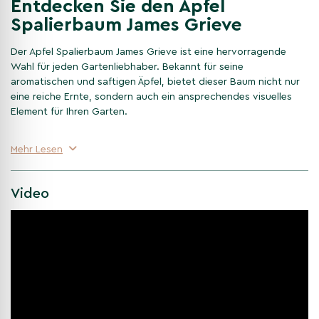
Entdecken Sie den Apfel
Spalierbaum James Grieve
Der Apfel Spalierbaum James Grieve ist eine hervorragende
Wahl für jeden Gartenliebhaber. Bekannt für seine
aromatischen und saftigen Äpfel, bietet dieser Baum nicht nur
eine reiche Ernte, sondern auch ein ansprechendes visuelles
Element für Ihren Garten.
Apfel Spalierbaum James Grieve
Mehr Lesen
kaufen
Video
Entscheiden Sie sich für den James Grieve, wenn Sie einen
pflegeleichten und ertragreichen Apfelbaum suchen. Mit jedem
Kauf bei Venovi erhalten Sie nicht nur einen Baum von bester
Qualität, sondern auch das Versprechen von Genuss und
Zufriedenheit in Ihrem Garten.
Besondere Eigenschaften des