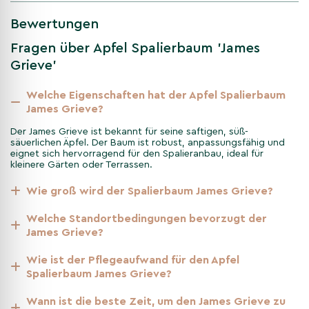
hervorragende Qualität seiner Früchte bekannt. Ein Baum mit
Bewertungen
reicher Geschichte, der nun auch Ihren Garten bereichern kann.
Fragen über Apfel Spalierbaum 'James
Grieve'
Anpflanzung des Apfel
Spalierbaum James Grieve
Welche Eigenschaften hat der Apfel Spalierbaum
James Grieve?
Wählen Sie einen Standort mit guter Sonneneinstrahlung und
durchlässigem Boden. Der James Grieve ist anpassungsfähig
Der James Grieve ist bekannt für seine saftigen, süß-
und widerstandsfähig, was ihn zu einer exzellenten Wahl für
säuerlichen Äpfel. Der Baum ist robust, anpassungsfähig und
eignet sich hervorragend für den Spalieranbau, ideal für
Gartenbesitzer mit unterschiedlichsten Bedingungen macht.
kleinere Gärten oder Terrassen.
Wie groß wird der Spalierbaum James Grieve?
Unterhalt und Pflege des Apfel
Spalierbaums James Grieve
Welche Standortbedingungen bevorzugt der
James Grieve?
Obwohl der Baum pflegeleicht ist, sorgt ein jährlicher Schnitt
dafür, dass er gesund bleibt und reichlich trägt. Achten Sie
Wie ist der Pflegeaufwand für den Apfel
darauf, dass der Baum genügend Wasser bekommt, besonders
Spalierbaum James Grieve?
in trockenen Perioden.
Wann ist die beste Zeit, um den James Grieve zu