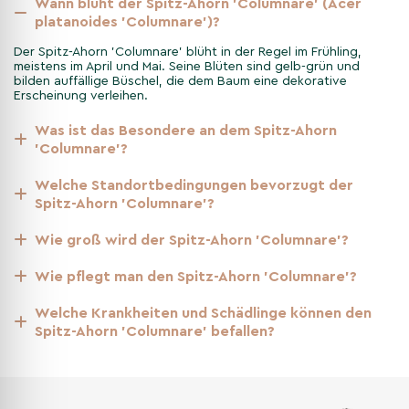
Herkunft und Geschichte des
Wann blüht der Spitz-Ahorn 'Columnare' (Acer
platanoides 'Columnare')?
Säulenförmigen Spitzahorn
Der Spitz-Ahorn 'Columnare' blüht in der Regel im Frühling,
meistens im April und Mai. Seine Blüten sind gelb-grün und
bilden auffällige Büschel, die dem Baum eine dekorative
Der Säulenförmige Spitzahorn 'Columnare', auch als Acer
Erscheinung verleihen.
platanoides 'Columnare' bekannt, stammt ursprünglich aus
Europa. Er wurde im 19. Jahrhundert als Zierbaum kultiviert und
Was ist das Besondere an dem Spitz-Ahorn
hat seitdem eine große Beliebtheit in Gärten und Parkanlagen
'Columnare'?
weltweit erlangt. Dieser Baum ist eine Variation des gemeinen
Welche Standortbedingungen bevorzugt der
Spitzahorns und wurde speziell für seine schmale Wuchsform
Spitz-Ahorn 'Columnare'?
gezüchtet. Seine Geschichte und Entwicklung sind ein Beispiel
für die menschliche Fähigkeit, Pflanzenarten an spezifische
Wie groß wird der Spitz-Ahorn 'Columnare'?
ästhetische und räumliche Bedürfnisse anzupassen.
Wie pflegt man den Spitz-Ahorn 'Columnare'?
Anpflanzung des Säulenförmigen
Welche Krankheiten und Schädlinge können den
Spitzahorn
Spitz-Ahorn 'Columnare' befallen?
Die Anpflanzung des Säulenförmigen Spitzahorn 'Columnare'