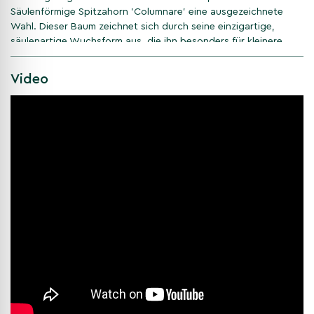
Säulenförmige Spitzahorn 'Columnare' eine ausgezeichnete
Wahl. Dieser Baum zeichnet sich durch seine einzigartige,
säulenartige Wuchsform aus, die ihn besonders für kleinere
Gärten oder als Blickfang in größeren Landschaften geeignet
macht. Seine auffälligen, grünen Blätter, die im Herbst eine
Video
spektakuläre, goldgelbe Farbe annehmen, verleihen jedem
Garten eine besondere Note. Beim Kauf dieses Baumes sollten
Sie auf eine gesunde Wurzelstruktur und intakte Rinde achten,
um eine optimale Entwicklung zu gewährleisten.
Charakteristische Eigenschaften
des Säulenförmigen Spitzahorn
Der Säulenförmige Spitzahorn 'Columnare' ist bekannt für seine
schmale und aufrechte Wuchsform. Er erreicht eine Höhe von
bis zu 12 Metern und wird dabei nur etwa 3-4 Meter breit. Seine
Blätter sind tief geschnitten und haben eine leuchtend grüne
Farbe, die im Herbst in ein prächtiges Gelb übergeht. Dieser
Baum ist sehr anpassungsfähig und gedeiht in den meisten