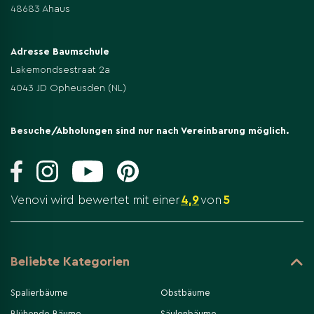
48683 Ahaus
Adresse Baumschule
Lakemondsestraat 2a
4043 JD Opheusden (NL)
Besuche/Abholungen sind nur nach Vereinbarung möglich.
Venovi wird bewertet mit einer
4,9
von
5
Beliebte Kategorien
Spalierbäume
Obstbäume
Blühende Bäume
Säulenbäume