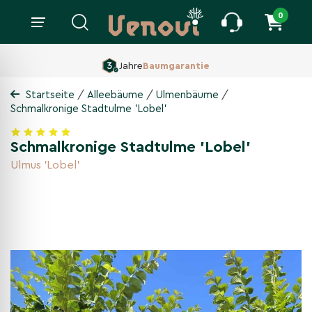
0
160 ha Baumschule,
Seit 1860
/
/
/
Startseite
Alleebäume
Ulmenbäume
Schmalkronige Stadtulme 'Lobel'
Schmalkronige Stadtulme 'Lobel'
Ulmus 'Lobel'