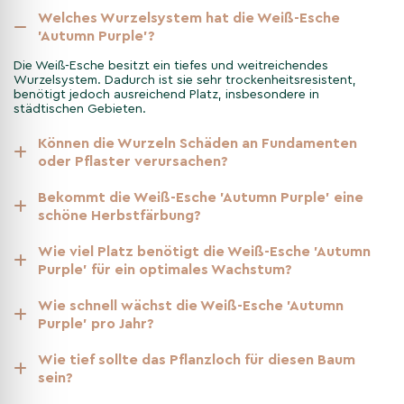
Wachstum.
Welches Wurzelsystem hat die Weiß-Esche
'Autumn Purple'?
Verwendungsmöglichkeiten der
Die Weiß-Esche besitzt ein tiefes und weitreichendes
Wurzelsystem. Dadurch ist sie sehr trockenheitsresistent,
Weiß-Esche 'Autumn Purple'
benötigt jedoch ausreichend Platz, insbesondere in
städtischen Gebieten.
Die Weiß-Esche 'Autumn Purple' ist vielseitig einsetzbar und
Können die Wurzeln Schäden an Fundamenten
eignet sich für verschiedene Landschaftsgestaltungen. Dank
oder Pflaster verursachen?
ihrer Größe und auffälligen Farben ist sie ideal als Solitärbaum,
aber auch für Alleen oder größere Gärten geeignet. Zudem
Bekommt die Weiß-Esche 'Autumn Purple' eine
bietet sie im Sommer einen ausgezeichneten Schattenplatz und
schöne Herbstfärbung?
sorgt in großen Gärten für mehr Privatsphäre.
Wie viel Platz benötigt die Weiß-Esche 'Autumn
Purple' für ein optimales Wachstum?
Widerstandsfähigkeit und
Nachhaltigkeit der Weiß-Esche
Wie schnell wächst die Weiß-Esche 'Autumn
'Autumn Purple'
Purple' pro Jahr?
Die Weiß-Esche 'Autumn Purple' ist bekannt für ihre robuste
Wie tief sollte das Pflanzloch für diesen Baum
Natur. Sie ist gut gegen kalte Winter gewappnet und verträgt
sein?
auch kurze Trockenperioden. Darüber hinaus ist sie weniger