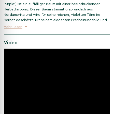
Purple') ist ein auffälliger Baum mit einer beeindruckenden
Herbstfärbung. Dieser Baum stammt ursprünglich aus
Nordamerika und wird für seine reichen, violetten Töne im
Herbst geschätzt. Mit seinem eleganten Erscheinungsbild und
robusten Eigenschaften ist er eine ausgezeichnete Wahl für
Mehr Lesen
Gärten, Parks oder weitläufige Landschaften.
Video
Wachstum und Größe der Weiß-
Esche 'Autumn Purple'
Die Weiß-Esche 'Autumn Purple' kann eine beeindruckende
Höhe von 15 bis 20 Metern erreichen, mit einer breiten, runden
Krone. Das Wachstum des Baumes ist in jungen Jahren relativ
schnell, wird aber mit zunehmendem Alter langsamer. Sein
kräftiger Stamm und die ausladenden Äste verleihen ihm eine
majestätische Form, ideal als Schattenspender oder Blickfang
im Garten.
Spektakuläre Herbstfärbung der