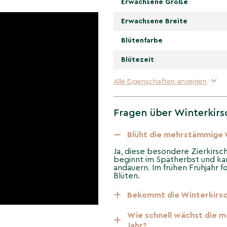
Erwachsene Größe
Erwachsene Breite
lässige Krone – ideal für
Blütenfarbe
dler Strukturgeber.
Blütezeit
 Nahrung; insgesamt
Alle Eigenschaften anzeigen
bei gut durchlässigem
Fragen über Winterkirs
r Gestalt und natürlichem
 besonderer Blickfang für
Blüht die mehrstämmige W
Ja, diese besondere Zierkirsch
beginnt im Spätherbst und kan
andauern. Im frühen Frühjahr f
erändert sich
Blüten.
rsche
Bekommt die Winterkirsc
uf?
Wie schnell wächst die m
Fruchtschmuck sorgen für
Jahr?