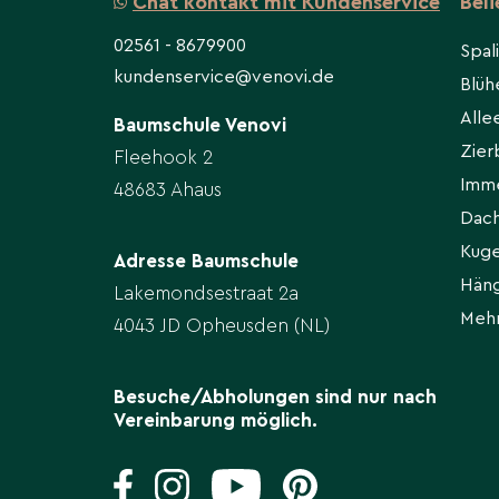
Chat kontakt mit Kundenservice
Bel
In der Anwachsphase gleichmäßig feucht hal
trockenheitsverträglich; in Hitze- und Troc
02561 - 8679900
Spal
durchdringend wässern, Staunässe vermeide
kundenservice@venovi.de
Blü
All
Baumschule Venovi
Schnitt
Zie
Fleehook 2
Nur leicht auslichten und reibende/kreuzen
Imm
48683 Ahaus
Beste Zeit: direkt nach der Frühjahrsblüte; 
Dac
vermeiden, um die natürliche Form zu erhalt
Kug
Adresse Baumschule
Hän
Lakemondsestraat 2a
Düngung
Meh
4043 JD Opheusden (NL)
Im Frühjahr moderat organisch düngen; auf 
genügen zurückhaltende Gaben. Eine jährl
fördert Blühfreude und Vitalität.
Besuche/Abholungen sind nur nach
Vereinbarung möglich.
Krankheiten & Schädlinge