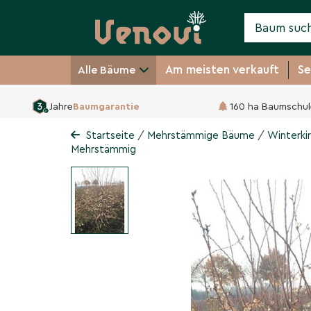
Am meisten verkauft
Se
Alle Bäume
Jahre
Baumgarantie
160 ha Baumschul
Winterkirsche 'Autumna
Prunus subhirtella 'Autumnalis'
/
/
Startseite
Mehrstämmige Bäume
Winterkir
Mehrstämmig