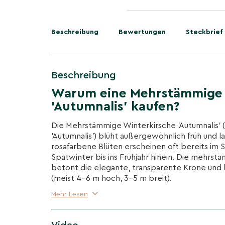
Beschreibung
Bewertungen
Steckbrief
Beschreibung
Warum eine Mehrstämmige 
'Autumnalis' kaufen?
Die Mehrstämmige Winterkirsche 'Autumnalis' (
'Autumnalis') blüht außergewöhnlich früh und l
rosafarbene Blüten erscheinen oft bereits im
Spätwinter bis ins Frühjahr hinein. Die mehrs
betont die elegante, transparente Krone und 
(meist 4–6 m hoch, 3–5 m breit).
Mehr Lesen
Außergewöhnlich lange Blüte
Zart weiße bis blassrosafarbene Blüten in m
November/Dezember und erneut von Februar 