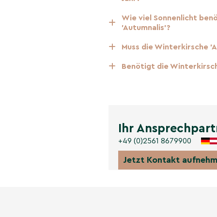
Wie viel Sonnenlicht be
'Autumnalis'?
en; die feine
Muss die Winterkirsche '
elegant und grafisch.
Benötigt die Winterkirsch
en weiß-rosafarbenen
.
Ihr Ansprechpart
+49 (0)2561 8679900
Jetzt Kontakt aufneh
n aus (vogelfreundlich);