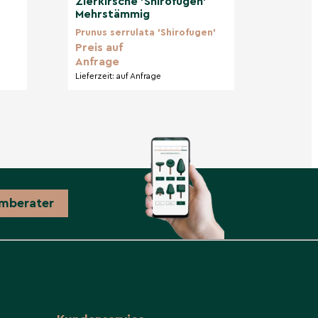
Zierkirsche 'Shirofugen'
Mehrstämmig
Prunus serrulata 'Shirofugen'
Preis auf
Anfrage
Lieferzeit:
auf Anfrage
mberater