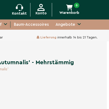
0
Warenkorb
Konto
Kontakt
f
Baum-Accessoires
Angebote
ar
Lieferung
innerhalb 14 bis 21 Tagen.
Unverbindliche Anfrage
Autumnalis' - Mehrstämmig
alis'