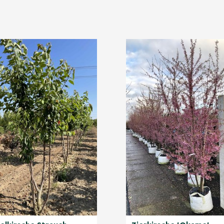
Wetter zeigen sich
e Blüten.
hrstämmige
a 'Autumnalis' mehrstämmig
 harmonische Krone.
t windgeschützt.
bis-mäßig feuchte Böden;