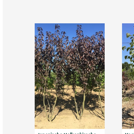
Gelb- bis orangefarbene Laubtöne; je nach 
schon erste Knospen und einzelne frühzeitig
Pflanzanleitung für die Me
Winterkirsche 'Autumnalis'
So pflanzen und pflegen Sie Prunus subhirtell
für sichere Blüte, vitale Entwicklung und eine
Standort
Sonnig bis halbschattig, warm und möglichs
Durchlässige, mäßig nährstoffreiche, frisch-
Staunässe vermeiden. Stadtklimatolerant.
Pflanzzeit