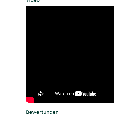
Video
Winteraspekt.
Elegante Mehrstamm-Silhouette
Mehrere Stämme tragen eine feine, lichtdurch
Vorgarten, Innenhof und Staudenbeete als e
Vogelfreundlich & standorttolerant
Kleine Früchte im Sommer dienen Vögeln als
robust, stadtklimatolerant und pflegeleicht 
Boden.
Mit winterlicher bis frühjährlicher Blüte, feine
Charme ist 'Autumnalis' in Mehrstamm-Form ein
vier Jahreszeiten.
Saisoninformationen: Wie v
die Mehrstämmige Winterki
'Autumnalis' im Jahresverla
Mehrere Blühwellen und ein feiner Laub- und 
Bewertungen