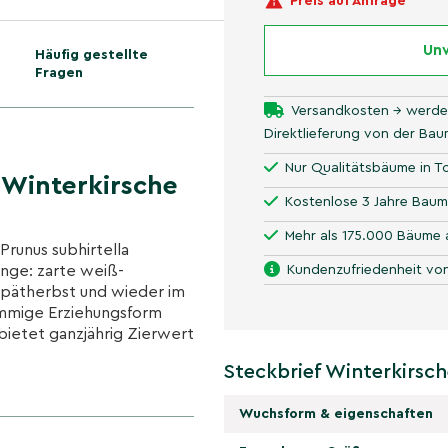
Preis auf Anfrage
Unv
Häufig gestellte
Fragen
Versandkosten → werde
Direktlieferung von der Ba
Nur Qualitätsbäume in To
Winterkirsche
Kostenlose 3 Jahre Baum
Mehr als 175.000 Bäume 
Prunus subhirtella
ange: zarte weiß-
Kundenzufriedenheit von
 Spätherbst und wieder im
tämmige Erziehungsform
bietet ganzjährig Zierwert
Steckbrief Winterkirsch
Wuchsform & eigenschaften
ehreren Wellen: oft von
bis April – ein seltener