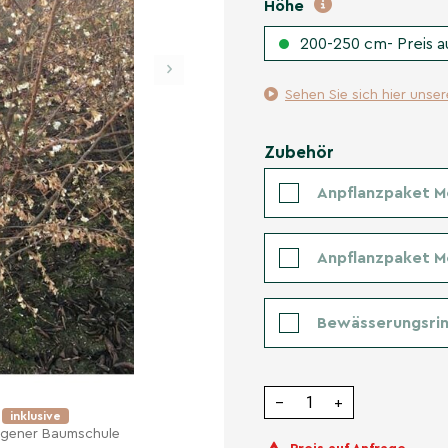
Höhe
200-250 cm- Preis a
›
Sehen Sie sich hier unse
Zubehör
Anpflanzpaket M
Anpflanzpaket 
Bewässerungsrin
−
+
e
inklusive
eigener Baumschule