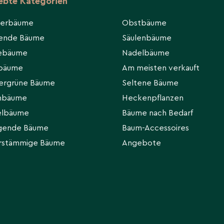
iebte Kategorien
ten. Etabliert mäßig
kenperioden
ierbäume
Obstbäume
n.
hende Bäume
Säulenbäume
eebäume
Nadelbäume
rbäume
Am meisten verkauft
de Triebe entfernen.
ergrüne Bäume
Seltene Bäume
starke Rückschnitte
hbäume
Heckenpflanzen
en.
elbäume
Bäume nach Bedarf
gende Bäume
Baum-Accessoires
rstämmige Bäume
Angebote
gut versorgten Böden
iche Kompostgabe