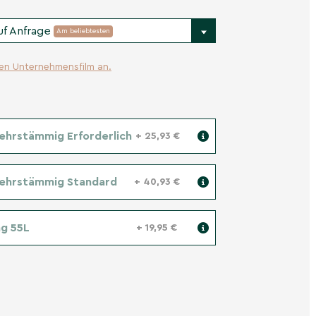
uf Anfrage
Am beliebtesten
ren Unternehmensfilm an.
ehrstämmig Erforderlich
+ 25,93 €
Mehrstämmig Standard
+ 40,93 €
g 55L
+ 19,95 €