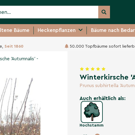
ltene Bäume
Heckenpflanzen
Bäume nach Bedar
e,
Seit 1860
50.000 Topfbäume sofort lieferb
lis' - Mehrstämmig
sche 'Autumnalis' -
Winterkirsche '
Prunus subhirtella 'Autumn
Auch erhältlich als:
Hochstamm