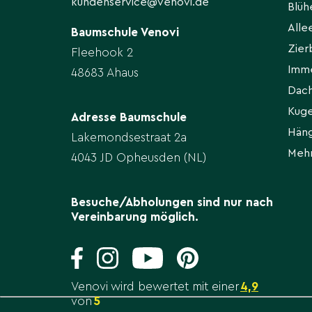
kundenservice@venovi.de
Blü
All
Baumschule Venovi
Zie
Fleehook 2
Imm
48683 Ahaus
Dac
Kug
Adresse Baumschule
Hän
Lakemondsestraat 2a
Meh
4043 JD Opheusden (NL)
Besuche/Abholungen sind nur nach
Vereinbarung möglich.
Venovi wird bewertet mit einer
4,9
von
5