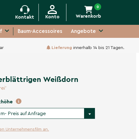
0
Warenkorb
Konto
Kontakt
f
Baum-Accessoires
Angebote
ar
Lieferung
innerhalb 14 bis 21 Tagen.
Unverbindliche Anfrage
erblättrigen Weißdorn
ei'
thöhe
m- Preis auf Anfrage
ren Unternehmensfilm an.