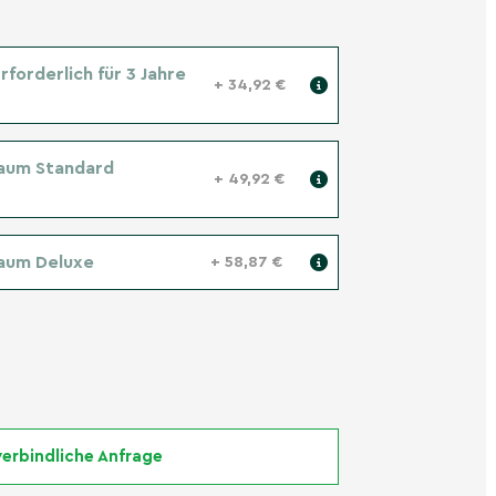
forderlich für 3 Jahre
+ 34,92 €
aum Standard
+ 49,92 €
aum Deluxe
+ 58,87 €
erbindliche Anfrage