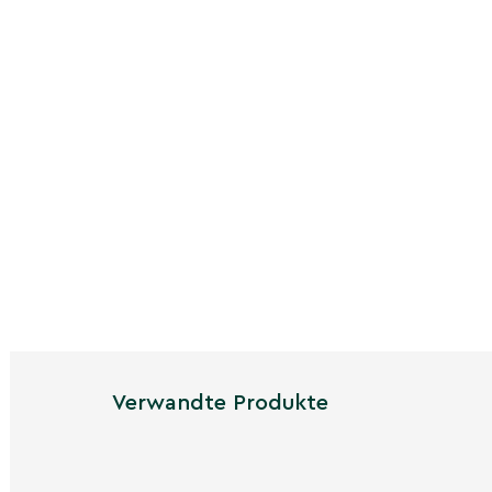
Standort. Er ist winterhart, industriefest und 
rötliche Herbstfärbung, bevor er sein Laub im 
Verwandte Produkte