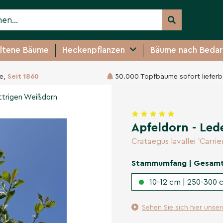
ltene Bäume
Heckenpflanzen
Bäume nach Bedar
e,
Seit 1860
50.000 Topfbäume sofort lieferb
trigen Weißdorn
̈ttrigen Weißdorn
Apfeldorn - Led
Crataegus lavallei 'Carrier
Stammumfang | Gesam
10-12 cm | 250-300 c
Sehen Sie sich hier unse