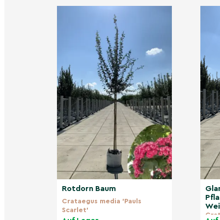
Rotdorn Baum
Gla
Pfl
Crataegus media 'Pauls
Wei
Scarlet'
Crat