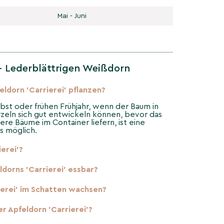
Mai - Juni
- Lederblättrigen Weißdorn
eldorn 'Carrierei' pflanzen?
rbst oder frühen Frühjahr, wenn der Baum in
zeln sich gut entwickeln können, bevor das
re Bäume im Container liefern, ist eine
s möglich.
ierei'?
ldorns 'Carrierei' essbar?
ierei' im Schatten wachsen?
er Apfeldorn 'Carrierei'?