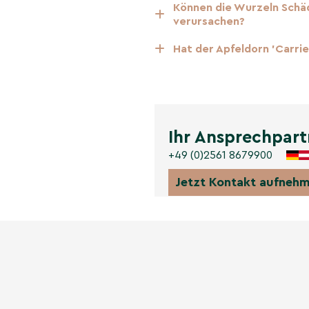
zeigt eine beeindruckende
Können die Wurzeln Schä
Winter abwirft.
verursachen?
Hat der Apfeldorn 'Carri
Ihr Ansprechpart
+49 (0)2561 8679900
Jetzt Kontakt aufneh