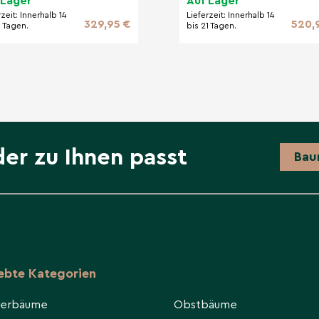
 Lager
Auf Lager
endens'
rzeit:
Innerhalb 14
Lieferzeit:
Innerhalb 14
329,95 €
520,
1 Tagen.
bis 21 Tagen.
der zu Ihnen passt
Bau
iebte Kategorien
ierbäume
Obstbäume