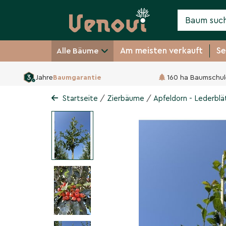
Am meisten verkauft
Se
Alle Bäume
Jahre
Baumgarantie
160 ha Baumschul
Apfeldorn - Lederblät
Crataegus lavallei 'Carrierei'
/
/
Startseite
Zierbäume
Apfeldorn - Lederbla