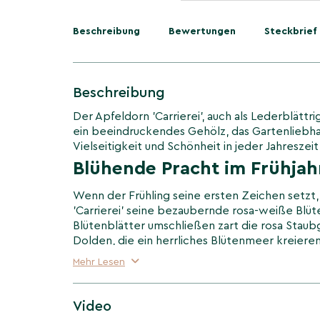
Beschreibung
Bewertungen
Steckbrief
Beschreibung
Der Apfeldorn 'Carrierei', auch als Lederblättr
ein beeindruckendes Gehölz, das Gartenliebh
Vielseitigkeit und Schönheit in jeder Jahreszei
Blühende Pracht im Frühjah
Wenn der Frühling seine ersten Zeichen setzt,
'Carrierei' seine bezaubernde rosa-weiße Blü
Blütenblätter umschließen zart die rosa Staub
Dolden, die ein herrliches Blütenmeer kreieren
dieser Blütezeit ist ihr betörender Duft, der d
Mehr Lesen
bereichert.
Farbenfrohe Früchte im S
Video
Herbst