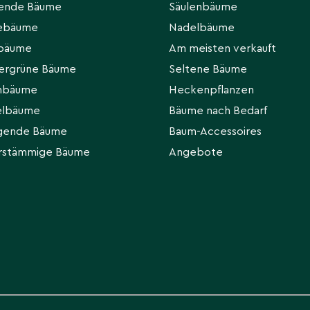
hende Bäume
Säulenbäume
eebäume
Nadelbäume
rbäume
Am meisten verkauft
ergrüne Bäume
Seltene Bäume
hbäume
Heckenpflanzen
elbäume
Bäume nach Bedarf
gende Bäume
Baum-Accessoires
rstämmige Bäume
Angebote