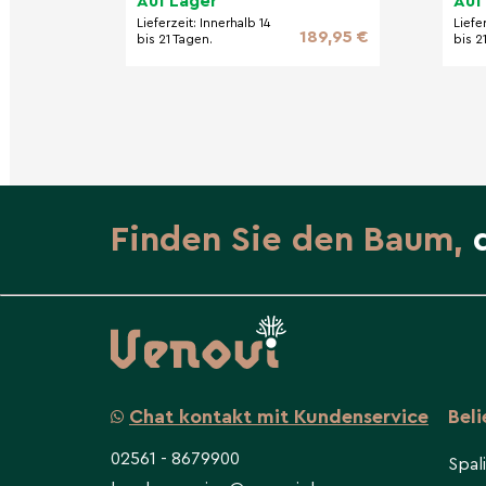
Auf Lager
Auf
'Spl
Lieferzeit:
Innerhalb 14
Liefe
189,95 €
bis 21 Tagen.
bis 2
Finden Sie den Baum,
Chat kontakt mit Kundenservice
Bel
02561 - 8679900
Spal