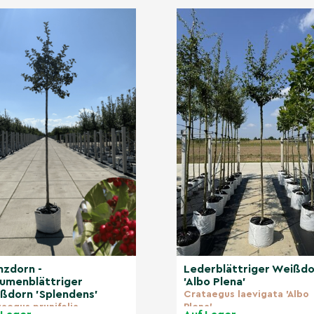
nzdorn -
Lederblättriger Weißd
aumenblättriger
'Albo Plena'
ßdorn 'Splendens'
Crataegus laevigata 'Albo
aegus prunifolia
Plena'