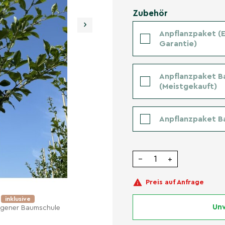
Zubehör
›
Anpflanzpaket (Er
Garantie)
Anpflanzpaket B
(Meistgekauft)
Anpflanzpaket B
−
+
Preis auf Anfrage
e
inklusive
Unv
eigener Baumschule