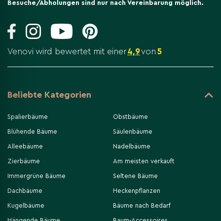
Besuche/Abholungen sind nur nach Vereinbarung möglich.
Venovi wird bewertet mit einer
4,9
von
5
Beliebte Kategorien
Spalierbäume
Obstbäume
Blühende Bäume
Säulenbäume
Alleebäume
Nadelbäume
Zierbäume
Am meisten verkauft
Immergrüne Bäume
Seltene Bäume
Dachbäume
Heckenpflanzen
Kugelbäume
Bäume nach Bedarf
Hängende Bäume
Baum-Accessoires