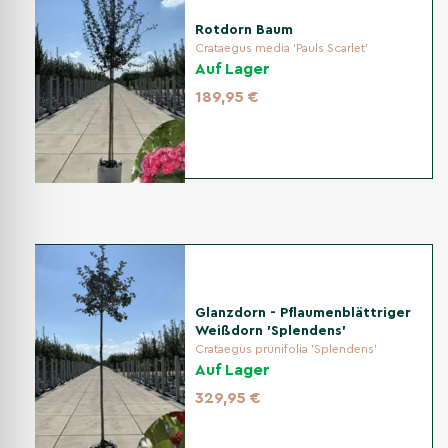
Rotdorn Baum
Crataegus media 'Pauls Scarlet'
Auf Lager
189,95 €
Glanzdorn - Pflaumenblättriger
Weißdorn 'Splendens'
Crataegus prunifolia 'Splendens'
Auf Lager
329,95 €