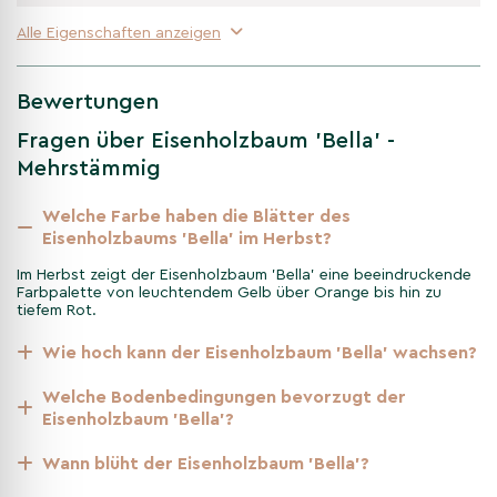
die mehrstämmige Form bleibt plastisch sichtbar.
Alle Eigenschaften anzeigen
Frühling
Bewertungen
Fragen über Eisenholzbaum 'Bella' -
Im späten Winter bis frühen Frühling erscheinen kleine rote
Knopfblüten vor dem Laubaustrieb – Frühjahrsakzent.
Mehrstämmig
Welche Farbe haben die Blätter des
Eisenholzbaums 'Bella' im Herbst?
Sommer
Im Herbst zeigt der Eisenholzbaum 'Bella' eine beeindruckende
Dunkelgrünes, gesundes Laub prägt die Krone; der Baum
Farbpalette von leuchtendem Gelb über Orange bis hin zu
entwickelt ruhig seine Form und bleibt kompakt.
tiefem Rot.
Wie hoch kann der Eisenholzbaum 'Bella' wachsen?
Herbst
Welche Bodenbedingungen bevorzugt der
Eisenholzbaum 'Bella'?
Die Blätter färben sich intensiv in Gelb, Orange und Rot –
ein starker Herbstschmuck.
Wann blüht der Eisenholzbaum 'Bella'?