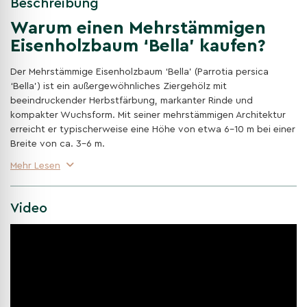
Beschreibung
Warum einen Mehrstämmigen
Eisenholzbaum ‘Bella’ kaufen?
Der Mehrstämmige Eisenholzbaum ‘Bella’ (Parrotia persica
‘Bella’) ist ein außergewöhnliches Ziergehölz mit
beeindruckender Herbstfärbung, markanter Rinde und
kompakter Wuchsform. Mit seiner mehrstämmigen Architektur
erreicht er typischerweise eine Höhe von etwa 6–10 m bei einer
Breite von ca. 3–6 m.
Mehr Lesen
Markante Rinde
Die Rinde des Baumes schält sich papierartig ab und
präsentiert warme Zimt- bis Rotbrauntöne, besonders im
Video
Winter sichtbar.
Spektakuläre Herbstfärbung
Im Herbst verwandelt sich das Laub in ein Feuerwerk aus
Gelb, Orange und tiefem Rot – sehr dekorativ.
Robust und pflegeleicht