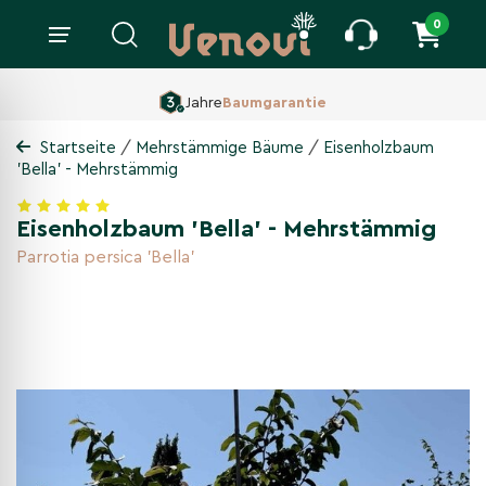
0
160 ha Baumschule,
Seit 1860
/
/
Startseite
Mehrstämmige Bäume
Eisenholzbaum
'Bella' - Mehrstämmig
Eisenholzbaum 'Bella' - Mehrstämmig
Parrotia persica 'Bella'